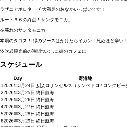
ラザニアボロネーゼ 大満足のおなかいっぱいです！
ルート６６の終点！サンタモニカ。
夕暮れのサンタモニカ
本場のタコス！ 緑のソースはかけたらイカン！死ぬほど辛い
汐吹岩観光前の時間つぶしに街のカフェに
スケジュール
Day
寄港地
1
2026年3月24日
🇺🇸
ロサンゼルス（サンペドロ / ロングビー
2
2026年3月25日
終日航海
3
2026年3月26日
終日航海
4
2026年3月27日
終日航海
5
2026年3月28日
終日航海
6
2026年3月29日
終日航海