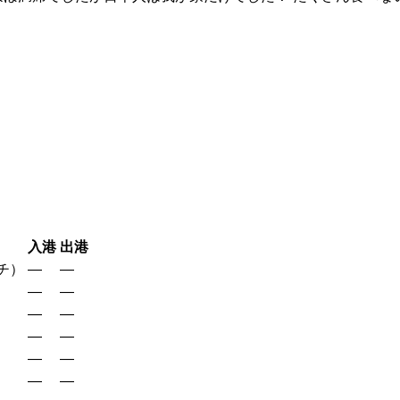
！
入港
出港
チ）
—
—
—
—
—
—
—
—
—
—
—
—