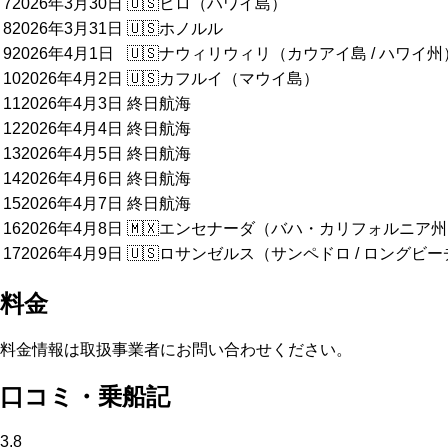
7
2026年3月30日
🇺🇸
ヒロ（ハワイ島）
8
2026年3月31日
🇺🇸
ホノルル
9
2026年4月1日
🇺🇸
ナウィリウィリ（カウアイ島 / ハワイ州
10
2026年4月2日
🇺🇸
カフルイ（マウイ島）
11
2026年4月3日
終日航海
12
2026年4月4日
終日航海
13
2026年4月5日
終日航海
14
2026年4月6日
終日航海
15
2026年4月7日
終日航海
16
2026年4月8日
🇲🇽
エンセナーダ（バハ・カリフォルニア州
17
2026年4月9日
🇺🇸
ロサンゼルス（サンペドロ / ロングビー
料金
料金情報は取扱事業者にお問い合わせください。
口コミ・乗船記
3.8