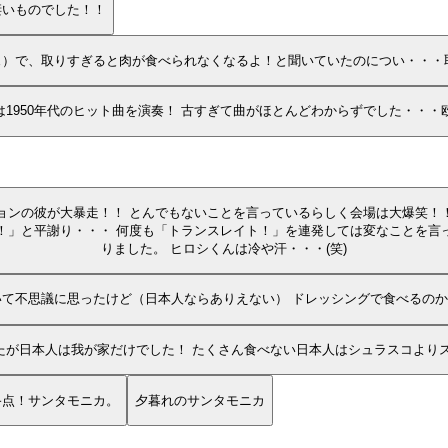
凄いものでした！！
ェ）で、取りすぎると肉が食べられなくなるよ！と聞いていたのについ・・・
は1950年代のヒット曲を演奏！ 古すぎて曲がほとんどわからずでした・・
ョンの彼が大暴走！！ とんでもないことを言っているらしく会場は大爆笑！
！」と平謝り・・・ 何度も「トランスレイト！」を連発しては変なことを言
りました。 ヒロシくんは冷や汗・・・(笑)
て不思議に思ったけど（日本人ならありえない） ドレッシングで食べるの
リア 初日に行ったらほぼ満席でしたが日本人は我が家だけでした！ たくさん食べない日本人はシュラ
終点！サンタモニカ。
夕暮れのサンタモニカ