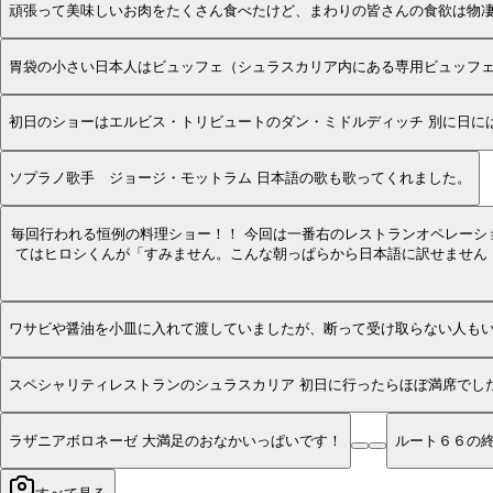
頑張って美味しいお肉をたくさん食べたけど、まわりの皆さんの食欲は物
胃袋の小さい日本人はビュッフェ（シュラスカリア内にある専用ビュッフ
初日のショーはエルビス・トリビュートのダン・ミドルディッチ 別に日に
ソプラノ歌手 ジョージ・モットラム 日本語の歌も歌ってくれました。
毎回行われる恒例の料理ショー！！ 今回は一番右のレストランオペレーシ
てはヒロシくんが「すみません。こんな朝っぱらから日本語に訳せません
ワサビや醤油を小皿に入れて渡していましたが、断って受け取らない人もい
スペシャリティレストランのシュラスカ
ラザニアボロネーゼ 大満足のおなかいっぱいです！
ルート６６の