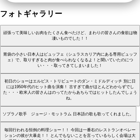
フォトギャラリー
頑張って美味しいお肉をたくさん食べたけど、まわりの皆さんの食欲は物
凄いものでした！！
胃袋の小さい日本人はビュッフェ（シュラスカリア内にある専用ビュッフ
ェ）で、取りすぎると肉が食べられなくなるよ！と聞いていたのにつ
い・・・取ってきてしまいました！
初日のショーはエルビス・トリビュートのダン・ミドルディッチ 別に日
には1950年代のヒット曲を演奏！ 古すぎて曲がほとんどわからずでし
た・・・欧米人の皆さんはのってたからあちらではヒットしたんでしょう
ね。
ソプラノ歌手 ジョージ・モットラム 日本語の歌も歌ってくれました。
毎回行われる恒例の料理ショー！！ 今回は一番右のレストランオペレー
ションの彼が大暴走！！ とんでもないことを言っているらしく会場は大