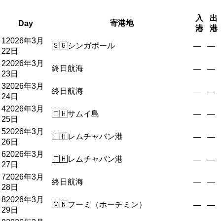
入
出
寄港地
Day
港
港
1
2026年3月
🇸🇬
シンガポール
—
—
22日
2
2026年3月
終日航海
—
—
23日
3
2026年3月
終日航海
—
—
24日
4
2026年3月
🇹🇭
サムイ島
—
—
25日
5
2026年3月
🇹🇭
レムチャバン港
—
—
26日
6
2026年3月
🇹🇭
レムチャバン港
—
—
27日
7
2026年3月
終日航海
—
—
28日
8
2026年3月
🇻🇳
フーミ（ホーチミン）
—
—
29日