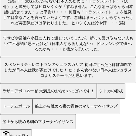
爆笑！！ 意味の分からない日本人のために「トランスレイト！（訳
せ）」と連発してはヒロシくんが「すみません。こんな朝っぱらから日本
語に訳せません！」と平謝り・・・ 何度も「トランスレイト！」を連発
しては変なことを言っていたようです。意味はまったくわからなかったけ
れど雰囲気だけは伝わりました。 ヒロシくんは冷や汗・・・(笑)
ワサビや醤油を小皿に入れて渡していましたが、断って受け取らない人も
いて不思議に思ったけど（日本人ならありえない） ドレッシングで食べ
るのかも・・・と後から思いました。
スペシャリティレストランのシュラスカリア 初日に行ったらほぼ満席で
したが日本人は我が家だけでした！ たくさん食べない日本人はシュラス
コよりステーキだと思います。
ラザニアボロネーゼ 大満足のおなかいっぱいです！
シトカの看板
トーテムポール
船上から眺める夜の青色のマリーナベイサンズ
船上から眺める朝のマリーナベイサンズ