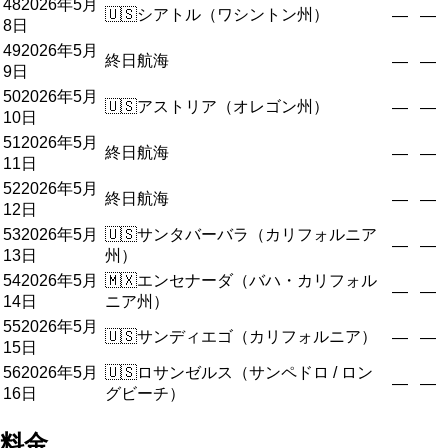
48
2026年5月
🇺🇸
シアトル（ワシントン州）
—
—
8日
49
2026年5月
終日航海
—
—
9日
50
2026年5月
🇺🇸
アストリア（オレゴン州）
—
—
10日
51
2026年5月
終日航海
—
—
11日
52
2026年5月
終日航海
—
—
12日
53
2026年5月
🇺🇸
サンタバーバラ（カリフォルニア
—
—
13日
州）
54
2026年5月
🇲🇽
エンセナーダ（バハ・カリフォル
—
—
14日
ニア州）
55
2026年5月
🇺🇸
サンディエゴ（カリフォルニア）
—
—
15日
56
2026年5月
🇺🇸
ロサンゼルス（サンペドロ / ロン
—
—
16日
グビーチ）
料金