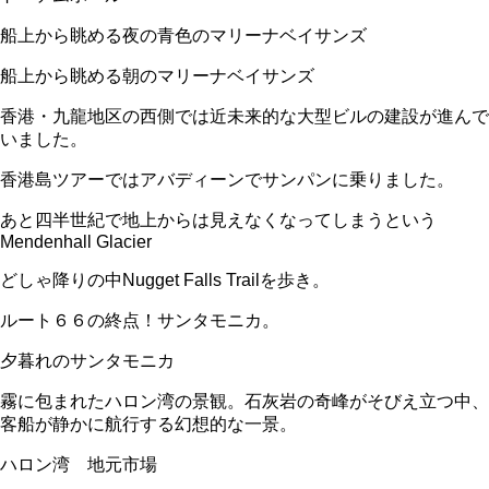
船上から眺める夜の青色のマリーナベイサンズ
船上から眺める朝のマリーナベイサンズ
香港・九龍地区の西側では近未来的な大型ビルの建設が進んで
いました。
香港島ツアーではアバディーンでサンパンに乗りました。
あと四半世紀で地上からは見えなくなってしまうという
Mendenhall Glacier
どしゃ降りの中Nugget Falls Trailを歩き。
ルート６６の終点！サンタモニカ。
夕暮れのサンタモニカ
霧に包まれたハロン湾の景観。石灰岩の奇峰がそびえ立つ中、
客船が静かに航行する幻想的な一景。
ハロン湾 地元市場