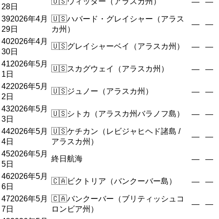
🇺🇸
ウィッター（アラスカ州）
—
—
28日
39
2026年4月
🇺🇸
ハバード・グレイシャー（アラス
—
—
29日
カ州）
40
2026年4月
🇺🇸
グレイシャーベイ（アラスカ州）
—
—
30日
41
2026年5月
🇺🇸
スカグウェイ（アラスカ州）
—
—
1日
42
2026年5月
🇺🇸
ジュノー（アラスカ州）
—
—
2日
43
2026年5月
🇺🇸
シトカ（アラスカ州バラノフ島）
—
—
3日
44
2026年5月
🇺🇸
ケチカン（レビジャヒヘド諸島 /
—
—
4日
アラスカ州）
45
2026年5月
終日航海
—
—
5日
46
2026年5月
🇨🇦
ビクトリア（バンクーバー島）
—
—
6日
47
2026年5月
🇨🇦
バンクーバー（ブリティッシュコ
—
—
7日
ロンビア州）