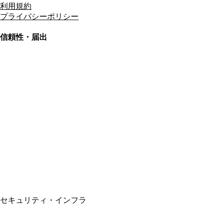
利用規約
プライバシーポリシー
信頼性・届出
総合旅行業務取扱管理者
資格保有
適格請求書発行事業者
T3011301023586
SSL/TLS暗号化通信
セキュリティ・インフラ