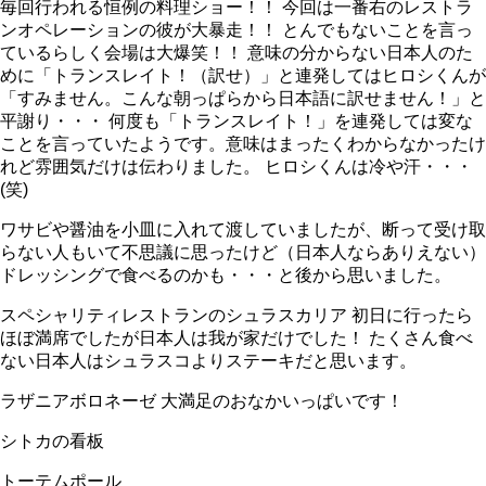
毎回行われる恒例の料理ショー！！ 今回は一番右のレストラ
ンオペレーションの彼が大暴走！！ とんでもないことを言っ
ているらしく会場は大爆笑！！ 意味の分からない日本人のた
めに「トランスレイト！（訳せ）」と連発してはヒロシくんが
「すみません。こんな朝っぱらから日本語に訳せません！」と
平謝り・・・ 何度も「トランスレイト！」を連発しては変な
ことを言っていたようです。意味はまったくわからなかったけ
れど雰囲気だけは伝わりました。 ヒロシくんは冷や汗・・・
(笑)
ワサビや醤油を小皿に入れて渡していましたが、断って受け取
らない人もいて不思議に思ったけど（日本人ならありえない）
ドレッシングで食べるのかも・・・と後から思いました。
スペシャリティレストランのシュラスカリア 初日に行ったら
ほぼ満席でしたが日本人は我が家だけでした！ たくさん食べ
ない日本人はシュラスコよりステーキだと思います。
ラザニアボロネーゼ 大満足のおなかいっぱいです！
シトカの看板
トーテムポール