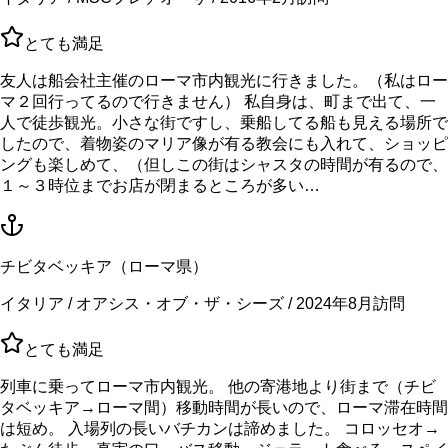
とても満足
友人は船会社主催のローマ市内観光に行きました。（私はロー
マ２回行ってるので行きません） 私自身は、町まで出て、一
人で徒歩観光。小さな街ですし、乗船してる船も見える場所で
したので、着物姿のマリア像が有る教会にも入れて、ショッピ
ングも楽しめて、（但しこの街はシャスタの時間が有るので、
１～３時位までお店が閉まるところが多い…
チビタベッキア（ローマ県）
イタリア / オアシス・オブ・ザ・シーズ / 2024年8月訪問
とても満足
列車に乗ってローマ市内観光。 他の寄港地より街まで（チビ
タベッキア→ローマ間）移動時間が長いので、ローマ滞在時間
は短め。 入場列の長いバチカンは諦めました。 コロッセオ→