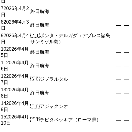
日
7
2026年4月2
終日航海
—
—
日
8
2026年4月3
終日航海
—
—
日
9
2026年4月4
🇵🇹
ポンタ・デルガダ（アゾレス諸島
—
—
日
サンミゲル島）
10
2026年4月
終日航海
—
—
5日
11
2026年4月
終日航海
—
—
6日
12
2026年4月
🇬🇧
ジブラルタル
—
—
7日
13
2026年4月
終日航海
—
—
8日
14
2026年4月
🇫🇷
アジャクシオ
—
—
9日
15
2026年4月
🇮🇹
チビタベッキア（ローマ県）
—
—
10日