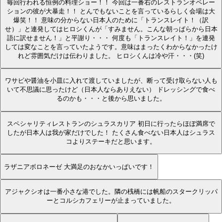
毎回行われる恒例の料理ショー！！ 今回は一番右のレストランオペレー
ションの彼が大暴走！！ とんでもないことを言っているらしく会場は大
爆笑！！ 意味の分からない日本人のために「トランスレイト！（訳
せ）」と連発してはヒロシくんが「すみません。こんな朝っぱらから日本
語に訳せません！」と平謝り・・・ 何度も「トランスレイト！」を連発
しては変なことを言っていたようです。意味はまったくわからなかったけ
れど雰囲気だけは伝わりました。 ヒロシくんは冷や汗・・・(笑)
ワサビや醤油を小皿に入れて渡していましたが、断って受け取らない人も
いて不思議に思ったけど（日本人ならありえない） ドレッシングで食べ
るのかも・・・と後から思いました。
スペシャリティレストランのシュラスカリア 初日に行ったらほぼ満席で
したが日本人は我が家だけでした！ たくさん食べない日本人はシュラス
コよりステーキだと思います。
ラザニアボロネーゼ 大満足のおなかいっぱいです！
アジャクシオは一番小さな港でした。隣の桟橋には帆船のスタークリッパ
ーとコルシカフェリーが止まっていました。