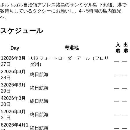
ポルトガル自治領アゾレス諸島のサンミゲル島 下船後、港で
客待ちしているタクシーにお願いし、4～5時間の島内観光
へ。
スケジュール
入
出
寄港地
Day
港
港
1
2026年3月
🇺🇸
フォートローダーデール（フロリ
—
—
27日
ダ州）
2
2026年3月
終日航海
—
—
28日
3
2026年3月
終日航海
—
—
29日
4
2026年3月
終日航海
—
—
30日
5
2026年3月
終日航海
—
—
31日
6
2026年4月1
終日航海
—
—