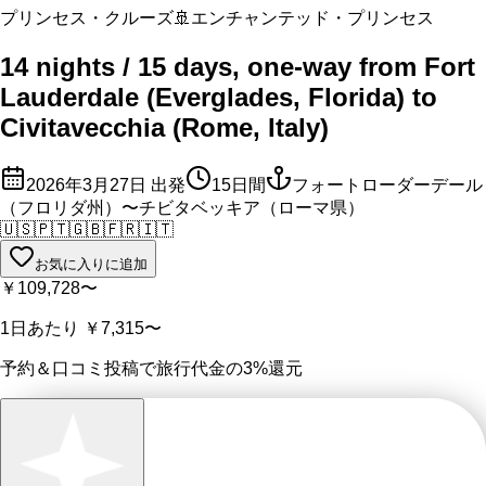
プリンセス・クルーズ
🚢
エンチャンテッド・プリンセス
14 nights / 15 days, one-way from Fort
Lauderdale (Everglades, Florida) to
Civitavecchia (Rome, Italy)
2026年3月27日
出発
15
日間
フォートローダーデール
（フロリダ州）〜チビタベッキア（ローマ県）
🇺🇸
🇵🇹
🇬🇧
🇫🇷
🇮🇹
お気に入りに追加
￥109,728
〜
1日あたり
￥7,315
〜
予約＆口コミ投稿で
旅行代金の3%
還元