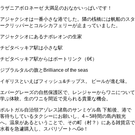
ラザニアボロネーゼ 大満足のおなかいっぱいです！
アジャクシオは一番小さな港でした。隣の桟橋には帆船のスタ
ークリッパーとコルシカフェリーが止まっていました。
アジャクシオにあるナポレオンの生家
チビタベッキア駅は小さな駅
チビタベッキア駅からはポートリンク（6€）
ジブラルタルの旗とBrilliance of the seas
イギリスといえばフィッシュ&チップス。 ビールが進む味。
エバーグレーズの自然保護区で、レンジャーからワニについて
学ぶ体験。生のワニを間近で見られる貴重な機会。
ポルトガル自治領アゾレス諸島のサンミゲル島 下船後、港で
客待ちしているタクシーにお願いし、4～5時間の島内観光
へ。温泉があるということで、その町（村？）にある雑貨店で
水着を急遽購入し、スパリゾートへGo！