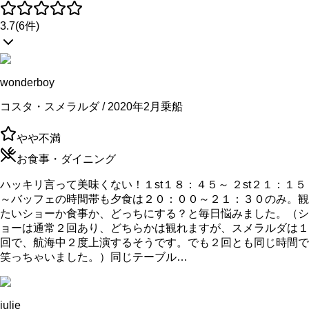
3.7
(
6
件)
wonderboy
コスタ・スメラルダ / 2020年2月乗船
やや不満
お食事・ダイニング
ハッキリ言って美味くない！１st１８：４５～ ２st２１：１５
～バッフェの時間帯も夕食は２０：００～２１：３０のみ。観
たいショーか食事か、どっちにする？と毎日悩みました。（シ
ョーは通常２回あり、どちらかは観れますが、スメラルダは１
回で、航海中２度上演するそうです。でも２回とも同じ時間で
笑っちゃいました。）同じテーブル…
julie