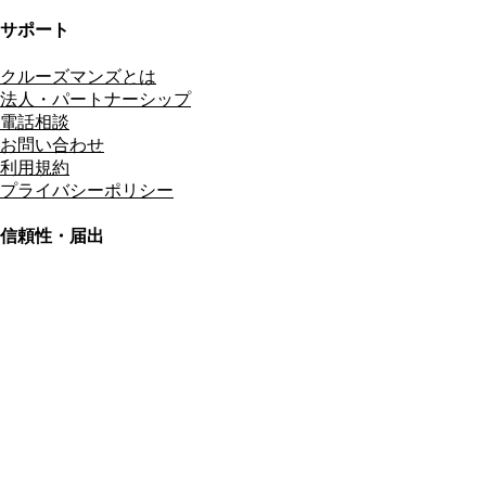
サポート
クルーズマンズとは
法人・パートナーシップ
電話相談
お問い合わせ
利用規約
プライバシーポリシー
信頼性・届出
総合旅行業務取扱管理者
資格保有
適格請求書発行事業者
T3011301023586