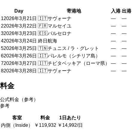
Day
寄港地
入港
出港
1
2026年3月21日
🇮🇹
サヴォーナ
—
—
2
2026年3月22日
🇫🇷
マルセイユ
—
—
3
2026年3月23日
🇪🇸
バルセロナ
—
—
4
2026年3月24日
終日航海
—
—
5
2026年3月25日
🇹🇳
チュニス / ラ・グレット
—
—
6
2026年3月26日
🇮🇹
パレルモ（シチリア島）
—
—
7
2026年3月27日
🇮🇹
チビタベッキア（ローマ県）
—
—
8
2026年3月28日
🇮🇹
サヴォーナ
—
—
料金
公式料金（参考）
参考
客室
料金
1日あたり
内側（Inside）
￥119,932
￥14,992/日