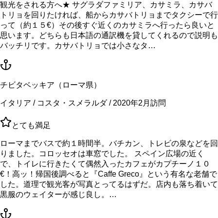
観光をされる方へ★ サグラダファミリア、カサミラ、カサバ
トリョを回りたければ、船からカサバトリョまでタクシーで行
って（約１５€）その後すぐ近くのカサミラへ行ったら良いと
思います。どちらも日本語の通訳機を貸してくれるので説明も
バッチリです。カサバトリョでは小さなタ…
チビタベッキア（ローマ県）
イタリア / コスタ・スメラルダ / 2020年2月訪問
とても満足
ローマまでバスで約１時間半。バチカン、トレビの泉などを回
りました。コロッセオは車窓でした。 スペイン広場の近く
で、トイレに行きたくて偶然入ったカフェがカプチーノ１０
€！高ッ！帰国後調べると『Caffe Greco』という有名な老舗で
した。道理で観光客が写真とってるはずだ。店内も落ち着いて
黒服のウェイターが感じ良し。…