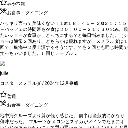
やや不満
お食事・ダイニング
ハッキリ言って美味くない！１st１８：４５～ ２st２１：１５
～バッフェの時間帯も夕食は２０：００～２１：３０のみ。観
たいショーか食事か、どっちにする？と毎日悩みました。（シ
ョーは通常２回あり、どちらかは観れますが、スメラルダは１
回で、航海中２度上演するそうです。でも２回とも同じ時間で
笑っちゃいました。）同じテーブル…
julie
コスタ・スメラルダ / 2024年12月乗船
普通
お食事・ダイニング
地中海クルーズより質が低く感じた。 前半は全般的にかなり
薄味だった。 フルーツがメロンとスイカがメインでたまにオ
レンジがあったが小さくて質が悪かった。バナナもほとんど見