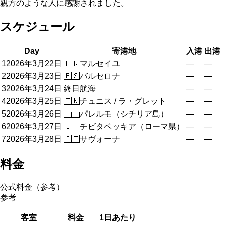
親方のような人に感謝されました。
スケジュール
Day
寄港地
入港
出港
1
2026年3月22日
🇫🇷
マルセイユ
—
—
2
2026年3月23日
🇪🇸
バルセロナ
—
—
3
2026年3月24日
終日航海
—
—
4
2026年3月25日
🇹🇳
チュニス / ラ・グレット
—
—
5
2026年3月26日
🇮🇹
パレルモ（シチリア島）
—
—
6
2026年3月27日
🇮🇹
チビタベッキア（ローマ県）
—
—
7
2026年3月28日
🇮🇹
サヴォーナ
—
—
料金
公式料金（参考）
参考
客室
料金
1日あたり