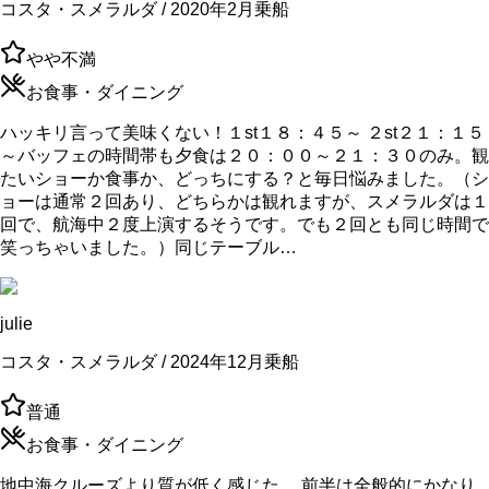
コスタ・スメラルダ / 2020年2月乗船
やや不満
お食事・ダイニング
ハッキリ言って美味くない！１st１８：４５～ ２st２１：１５
～バッフェの時間帯も夕食は２０：００～２１：３０のみ。観
たいショーか食事か、どっちにする？と毎日悩みました。（シ
ョーは通常２回あり、どちらかは観れますが、スメラルダは１
回で、航海中２度上演するそうです。でも２回とも同じ時間で
笑っちゃいました。）同じテーブル…
julie
コスタ・スメラルダ / 2024年12月乗船
普通
お食事・ダイニング
地中海クルーズより質が低く感じた。 前半は全般的にかなり