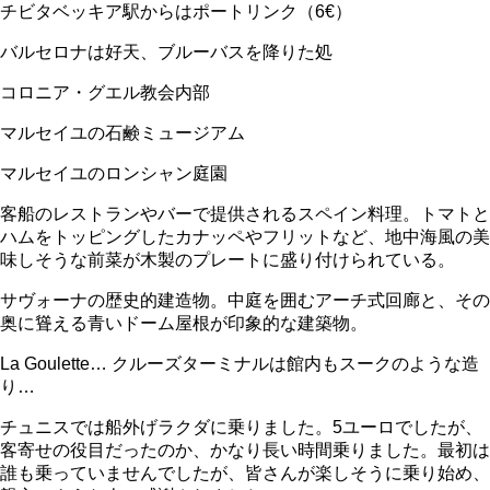
チビタベッキア駅からはポートリンク（6€）
バルセロナは好天、ブルーバスを降りた処
コロニア・グエル教会内部
マルセイユの石鹸ミュージアム
マルセイユのロンシャン庭園
客船のレストランやバーで提供されるスペイン料理。トマトと
ハムをトッピングしたカナッペやフリットなど、地中海風の美
味しそうな前菜が木製のプレートに盛り付けられている。
サヴォーナの歴史的建造物。中庭を囲むアーチ式回廊と、その
奥に聳える青いドーム屋根が印象的な建築物。
La Goulette… クルーズターミナルは館内もスークのような造
り…
チュニスでは船外げラクダに乗りました。5ユーロでしたが、
客寄せの役目だったのか、かなり長い時間乗りました。最初は
誰も乗っていませんでしたが、皆さんが楽しそうに乗り始め、