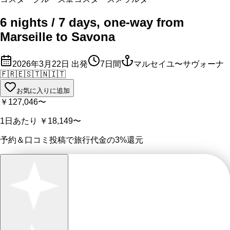
6 nights / 7 days, one-way from
Marseille to Savona
2026年3月22日
出発
7
日間
マルセイユ〜サヴォーナ
🇫🇷
🇪🇸
🇹🇳
🇮🇹
お気に入りに追加
￥127,046
〜
1日あたり
￥18,149
〜
予約＆口コミ投稿で
旅行代金の3%
還元