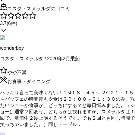
コスタ・スメラルダの口コミ
3.7
(
6
件)
wonderboy
コスタ・スメラルダ / 2020年2月乗船
やや不満
お食事・ダイニング
ハッキリ言って美味くない！１st１８：４５～ ２st２１：１５
～バッフェの時間帯も夕食は２０：００～２１：３０のみ。観
たいショーか食事か、どっちにする？と毎日悩みました。（シ
ョーは通常２回あり、どちらかは観れますが、スメラルダは１
回で、航海中２度上演するそうです。でも２回とも同じ時間で
笑っちゃいました。）同じテーブル…