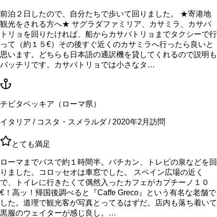
前泊２日したので、自分たちで歩いて回りました。 ★寄港地
観光をされる方へ★ サグラダファミリア、カサミラ、カサバ
トリョを回りたければ、船からカサバトリョまでタクシーで行
って（約１５€）その後すぐ近くのカサミラへ行ったら良いと
思います。どちらも日本語の通訳機を貸してくれるので説明も
バッチリです。カサバトリョでは小さなタ…
チビタベッキア（ローマ県）
イタリア / コスタ・スメラルダ / 2020年2月訪問
とても満足
ローマまでバスで約１時間半。バチカン、トレビの泉などを回
りました。コロッセオは車窓でした。 スペイン広場の近く
で、トイレに行きたくて偶然入ったカフェがカプチーノ１０
€！高ッ！帰国後調べると『Caffe Greco』という有名な老舗で
した。道理で観光客が写真とってるはずだ。店内も落ち着いて
黒服のウェイターが感じ良し。…