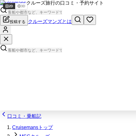
Cruisemans
クルーズ旅行の口コミ・予約サイト
2D
3D
クルーズマンズとは
投稿する
口コミ・乗船記
Cruisemansトップ