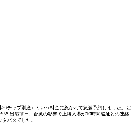
、$36チップ別途）という料金に惹かれて急遽予約しました。 出
※※ 出港前日、台風の影響で上海入港が10時間遅延との連絡
ッタバタでした。