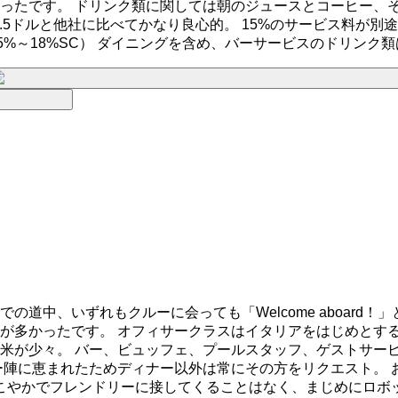
ったです。 ドリンク類に関しては朝のジュースとコーヒー、
ター1.5ドルと他社に比べてかなり良心的。 15%のサービス料
18%SC） ダイニングを含め、バーサービスのドリンク類は全てS
道中、いずれもクルーに会っても「Welcome aboard
が多かったです。 オフィサークラスはイタリアをはじめとす
米が少々。 バー、ビュッフェ、プールスタッフ、ゲストサー
ー陣に恵まれたためディナー以外は常にその方をリクエスト。 
にこやかでフレンドリーに接してくることはなく、まじめにロボ