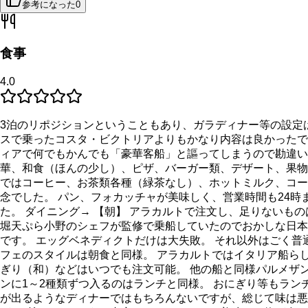
参考になった
0
食事
4.0
3泊のリポジションということもあり、ガラディナー等の設定
スで乗ったコスタ・ビクトリアよりもかなり内容は良かったで
ィアで何でもかんでも「豪華客船」と謳ってしまうので勘違い
華、和食（ほんの少し）、ピザ、バーガー類、デザート、果物
ではコーヒー、お茶類各種（緑茶なし）、ホットミルク、コー
念でした。 パン、フォカッチャが美味しく、営業時間も24
た。 ダイニング→ 【朝】 アラカルトで注文し、足りないも
堀天ぷら小野のシェフが監修で乗船していたのでおかしな日本
です。 エッグベネディクトだけは大失敗。 それ以外はごく普
フェのスタイルは朝食と同様。 アラカルトではイタリア船ら
ぎり（和）などはいつでも注文可能。 他の船と同様パルメザン
ンに1～2種類ずつ入るのはランチと同様。 おにぎり等もラ
が出るようなディナーではもちろんないですが、総じて味は悪