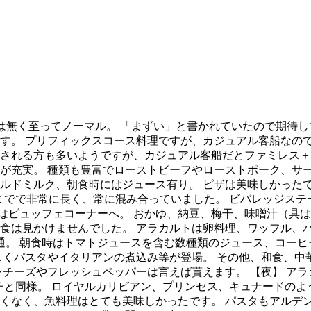
は無く至ってノーマル。 「まずい」と書かれていたので期待し
す。 プリフィックスコース料理ですが、カジュアル客船なので
される方も多いようですが、カジュアル客船だとファミレス＋α
が充実。 種類も豊富でローストビーフやローストポーク、サ
ルドミルク、朝食時にはジュース有り。 ピザは美味しかった
時までで非常に長く、常に混み合っていました。 ビバレッジス
のはビュッフェコーナーへ。 おかゆ、納豆、梅干、味噌汁（具
食は見かけませんでした。 アラカルトは卵料理、ワッフル、
通。 朝食時はトマトジュースを含む数種類のジュース、コーヒー
しくパスタやイタリアンの煮込み等が登場。 その他、和食、中
チーズやフレッシュペッパーは言えば貰えます。 【夜】 アラ
ンチと同様。 ロイヤルカリビアン、プリンセス、キュナードの
くなく、魚料理はとても美味しかったです。 パスタもアルデン