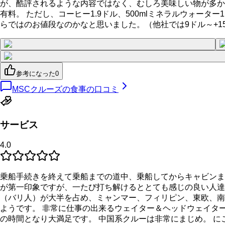
が、酷評されるような内容ではなく、むしろ美味しい物が多か
有料。 ただし、コーヒー1.9ドル、500mlミネラルウォー
らではのお値段なのかなと思いました。（他社では9ドル～+15%～
参考になった
0
MSCクルーズの食事の口コミ
サービス
4.0
乗船手続きを終えて乗船までの道中、乗船してからキャビンまでの
が第一印象ですが、一たび打ち解けるととても感じの良い人達
（バリ人）が大半を占め、ミャンマー、フィリピン、東欧、南
ようです。 非常に仕事の出来るウェイター＆ヘッドウェイタ
の時間となり大満足です。 中国系クルーは非常にまじめ。 