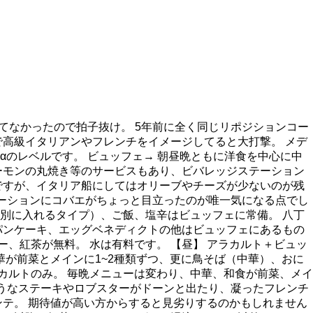
てなかったので拍子抜け。 5年前に全く同じリポジションコー
高級イタリアンやフレンチをイメージしてると大打撃。 メデ
のレベルです。 ビュッフェ→ 朝昼晩ともに洋食を中心に中
ーモンの丸焼き等のサービスもあり、ビバレッジステーション
ですが、イタリア船にしてはオリーブやチーズが少ないのが残
テーションにコバエがちょっと目立ったのが唯一気になる点でし
は別に入れるタイプ）、ご飯、塩辛はビュッフェに常備。 八丁
パンケーキ、エッグベネディクトの他はビュッフェにあるもの
、紅茶が無料。 水は有料です。 【昼】 アラカルト＋ビュッ
華が前菜とメインに1~2種類ずつ、更に鳥そば（中華）、おに
カルトのみ。 毎晩メニューは変わり、中華、和食が前菜、メイ
ようなステーキやロブスターがドーンと出たり、凝ったフレンチ
テ。 期待値が高い方からすると見劣りするのかもしれません