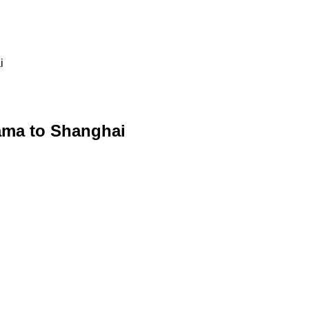
i
hama to Shanghai