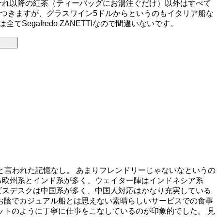
それ以降の紅茶（ティーバッグにお湯注ぐだけ）以外はすべて
が別途つきますが、グラスワイン5ドルからというのもイタリア船な
egafredo ZANETTIなので間違いないです。
！」と言われた記憶なし。 あまりフレンドリーじゃないなというの
る欧州系とインド系が多く、ウェイター陣はインドネシア系
ビスデスクは中国系が多く、中国人対応はかなり充実している
お陰でカジュアル船とは思えない素晴らしいサービスでの食事
ットのように丁寧に仕事をこなしているのが印象的でした。 見