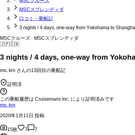
MSCクルーズ
MSCスプレンディダ
口コミ・乗船記
3 nights / 4 days, one-way from Yokohama to Shangha
MSCクルーズ
· MSCスプレンディダ
🇯🇵
🇨🇳
3 nights / 4 days, one-way from Yoko
ms. krn
さんの
13回目の
乗船記
証明済
この乗船履歴は Cruisemans Inc. により証明済みです
ms. krn
2020年1月11日 投稿
15
枚
7
7