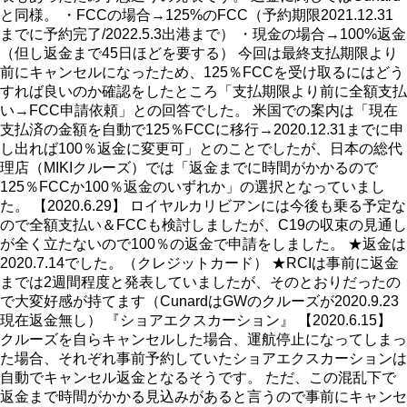
と同様。 ・FCCの場合→125%のFCC（予約期限2021.12.31
までに予約完了/2022.5.3出港まで） ・現金の場合→100%返金
（但し返金まで45日ほどを要する） 今回は最終支払期限より
前にキャンセルになったため、125％FCCを受け取るにはどう
すれば良いのか確認をしたところ「支払期限より前に全額支払
い→FCC申請依頼」との回答でした。 米国での案内は「現在
支払済の金額を自動で125％FCCに移行→2020.12.31までに申
し出れば100％返金に変更可」とのことでしたが、日本の総代
理店（MIKIクルーズ）では「返金までに時間がかかるので
125％FCCか100％返金のいずれか」の選択となっていまし
た。 【2020.6.29】 ロイヤルカリビアンには今後も乗る予定な
ので全額支払い＆FCCも検討しましたが、C19の収束の見通し
が全く立たないので100％の返金で申請をしました。 ★返金は
2020.7.14でした。（クレジットカード） ★RCIは事前に返金
までは2週間程度と発表していましたが、そのとおりだったの
で大変好感が持てます（CunardはGWのクルーズが2020.9.23
現在返金無し） 『ショアエクスカーション』 【2020.6.15】
クルーズを自らキャンセルした場合、運航停止になってしまっ
た場合、それぞれ事前予約していたショアエクスカーションは
自動でキャンセル返金となるそうです。 ただ、この混乱下で
返金まで時間がかかる見込みがあると言うので事前にキャンセ