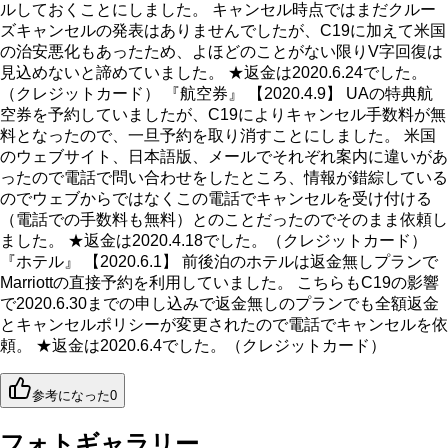
ルしておくことにしました。 キャンセル時点ではまだクルー
ズキャンセルの発表はありませんでしたが、C19に加えて米国
の治安悪化もあったため、よほどのことがない限りV字回復は
見込めないと諦めていました。 ★返金は2020.6.24でした。
（クレジットカード） 『航空券』 【2020.4.9】 UAの特典航
空券を予約していましたが、C19によりキャンセル手数料が無
料となったので、一旦予約を取り消すことにしました。 米国
のウェブサイト、日本語版、メールでそれぞれ案内に違いがあ
ったので電話で問い合わせをしたところ、情報が錯綜している
のでウェブからではなくこの電話でキャンセルを受け付ける
（電話での手数料も無料）とのことだったのでそのまま依頼し
ました。 ★返金は2020.4.18でした。（クレジットカード）
『ホテル』 【2020.6.1】 前後泊のホテルは返金無しプランで
Marriottの直接予約を利用していました。 こちらもC19の影響
で2020.6.30までの申し込みで返金無しのプランでも全額返金
とキャンセルポリシーが変更されたので電話でキャンセルを依
頼。 ★返金は2020.6.4でした。（クレジットカード）
参考になった
0
フォトギャラリー