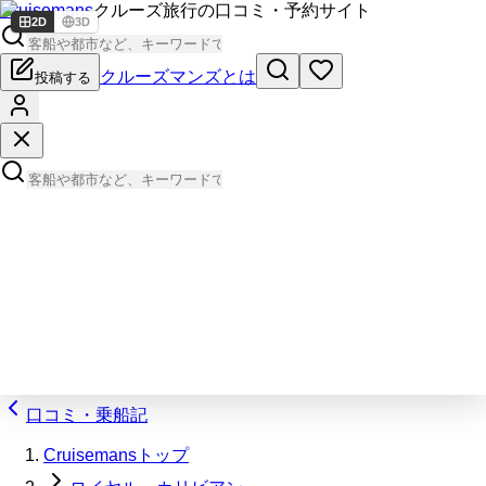
Cruisemans
クルーズ旅行の口コミ・予約サイト
2D
3D
クルーズマンズとは
投稿する
口コミ・乗船記
Cruisemansトップ