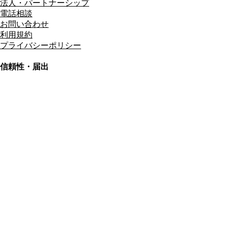
法人・パートナーシップ
電話相談
お問い合わせ
利用規約
プライバシーポリシー
信頼性・届出
総合旅行業務取扱管理者
資格保有
適格請求書発行事業者
T3011301023586
SSL/TLS暗号化通信