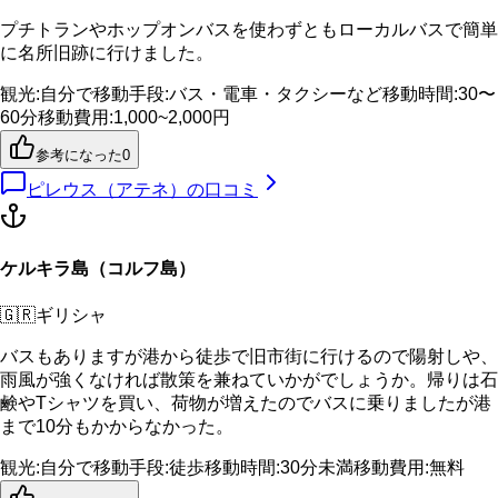
プチトランやホップオンバスを使わずともローカルバスで簡単
に名所旧跡に行けました。
観光
:
自分で
移動手段
:
バス・電車・タクシーなど
移動時間
:
30〜
60分
移動費用
:
1,000~2,000円
参考になった
0
ピレウス（アテネ）
の口コミ
ケルキラ島（コルフ島）
🇬🇷
ギリシャ
バスもありますが港から徒歩で旧市街に行けるので陽射しや、
雨風が強くなければ散策を兼ねていかがでしょうか。帰りは石
鹸やTシャツを買い、荷物が増えたのでバスに乗りましたが港
まで10分もかからなかった。
観光
:
自分で
移動手段
:
徒歩
移動時間
:
30分未満
移動費用
:
無料