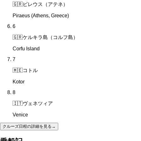
🇬🇷
ピレウス（アテネ）
Piraeus (Athens, Greece)
6
🇬🇷
ケルキラ島（コルフ島）
Corfu Island
7
🇲🇪
コトル
Kotor
8
🇮🇹
ヴェネツィア
Venice
クルーズ日程の詳細を見る
→