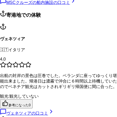
MSCクルーズの船内施設の口コミ
寄港地での体験
ヴェネツィア
🇮🇹
イタリア
4.0
出航の対岸の景色は圧巻でした。ベランダに座ってゆっくり堪
能出来ました。帰港日は濃霧で沖合に６時間以上待機していた
のでベネチア観光はカットされギリギリ帰国便に間に合った。
観光
:
観光していない
参考になった
0
ヴェネツィア
の口コミ