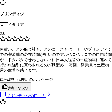
ブリンディジ
🇮🇹
イタリア
2.0
何故か、どの船会社も、どのコースもバーリーやブリンディジ
での寄港地の滞在時間が短いのでアルベロベッロでの自由時間
が、ドタバタでせわしない上に日本人経営の土産物屋に連れて
行かれ強引に買わされるのが興醒め！ 毎回、添乗員と土産物
屋の癒着を感じます。
観光
:
旅行代理店のパッケージ
参考になった
0
ブリンディジ
の口コミ