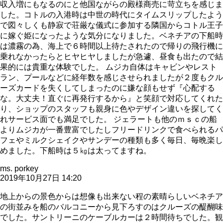
収入増にもなるのにと他国ながらの殿様商売に苛立ちを感じま
した。コトルの入港時は中世の時代にタイムスリップしたよう
で図々しくも静寂で荘厳な儀式に参加する隣国からコトル王子
に嫁ぐ姫になったような気分になりました。ベネチアの下船時
は濃霧の為、海上で６時間以上待たされたので帰りの飛行機に
乗れなかったらとヒヤヒヤしましたが急遽、昼食も出たので結
果的には貴重な体験でした。 ムジカ自体はキャビンやレスト
ラン、プールなどに経年数を感じさせられましたが２度もクル
ーズカードを失くしてしまったのに嫌な顔もせず『心配する
な。大丈夫！直ぐに再発行するから』と笑顔で対応してくれた
り、ショップのスタッフも親身に色やデザイン違いを探してく
れサービス面でも満足でした。 ジェラートも他のｍｓｃの船
よりムジカが一番豊富でしたしフリードリンクで食べられるパ
フェやミルクシェイクやサンデーの種類も多く毎日、毎晩楽し
めました。下船時は５㎏は太ってますね。
ms. porkey
2019年10月27日 14:20
地上からの景色からは想像も出来ない程の素晴らしいベネチア
の街並みを船のバルコニーから見下ろすのはクルーズの醍醐味
でした。サントリーニのケーブルカーは２時間待ちでした。観