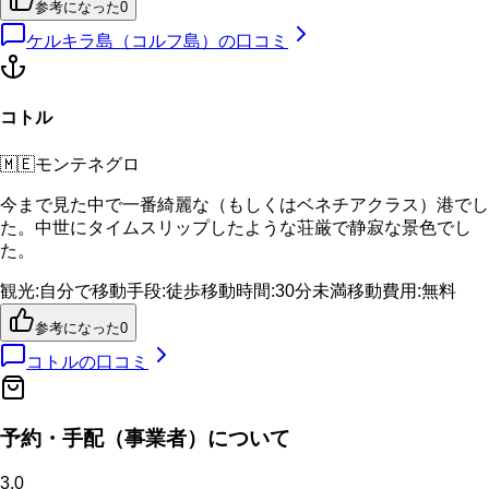
参考になった
0
ケルキラ島（コルフ島）
の口コミ
コトル
🇲🇪
モンテネグロ
今まで見た中で一番綺麗な（もしくはベネチアクラス）港でし
た。中世にタイムスリップしたような荘厳で静寂な景色でし
た。
観光
:
自分で
移動手段
:
徒歩
移動時間
:
30分未満
移動費用
:
無料
参考になった
0
コトル
の口コミ
予約・手配（事業者）について
3.0