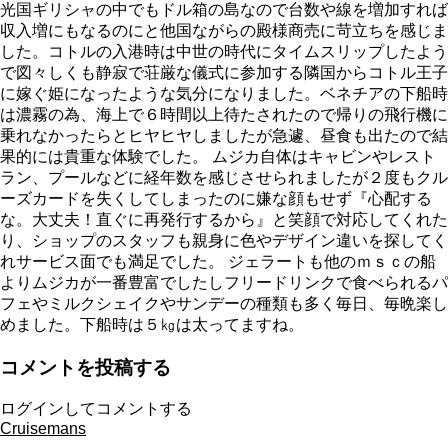
光国ギリシャの中でもドル箱の島なので台数や線を増加すれば
収入増にもなるのにと他国ながらの殿様商売に苛立ちを感じま
した。コトルの入港時は中世の時代にタイムスリップしたよう
で図々しくも静寂で荘厳な儀式に参加する隣国からコトル王子
に嫁ぐ姫になったような気分になりました。ベネチアの下船時
は濃霧の為、海上で６時間以上待たされたので帰りの飛行機に
乗れなかったらとヒヤヒヤしましたが急遽、昼食も出たので結
果的には貴重な体験でした。 ムジカ自体はキャビンやレスト
ラン、プールなどに経年数を感じさせられましたが２度もクル
ーズカードを失くしてしまったのに嫌な顔もせず『心配する
な。大丈夫！直ぐに再発行するから』と笑顔で対応してくれた
り、ショップのスタッフも親身に色やデザイン違いを探してく
れサービス面でも満足でした。 ジェラートも他のｍｓｃの船
よりムジカが一番豊富でしたしフリードリンクで食べられるパ
フェやミルクシェイクやサンデーの種類も多く毎日、毎晩楽し
めました。下船時は５㎏は太ってますね。
コメントを投稿する
ログインしてコメントする
Cruisemans