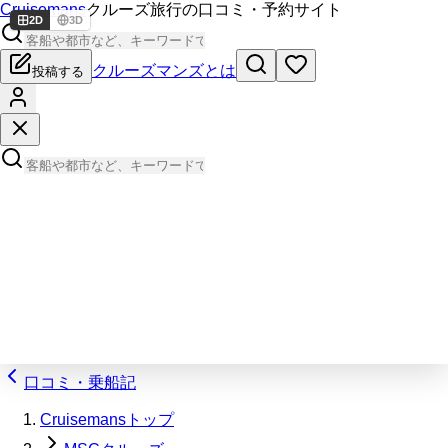
Cruisemans
クルーズ旅行の口コミ・予約サイト
2D
3D
クルーズマンズとは
投稿する
口コミ・乗船記
Cruisemansトップ