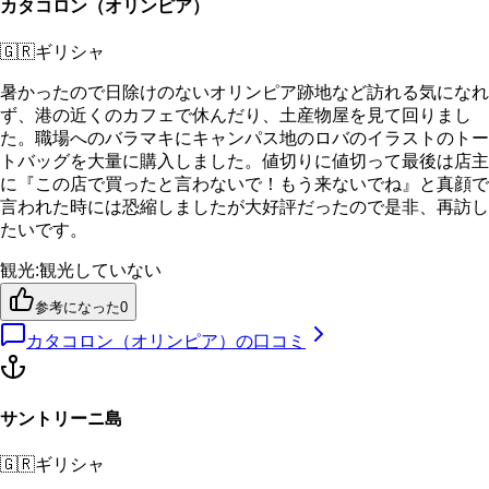
カタコロン（オリンピア）
🇬🇷
ギリシャ
暑かったので日除けのないオリンピア跡地など訪れる気になれ
ず、港の近くのカフェで休んだり、土産物屋を見て回りまし
た。職場へのバラマキにキャンパス地のロバのイラストのトー
トバッグを大量に購入しました。値切りに値切って最後は店主
に『この店で買ったと言わないで！もう来ないでね』と真顔で
言われた時には恐縮しましたが大好評だったので是非、再訪し
たいです。
観光
:
観光していない
参考になった
0
カタコロン（オリンピア）
の口コミ
サントリーニ島
🇬🇷
ギリシャ