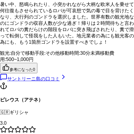
暑い中、怒鳴られたり、小突かれながら大柄な欧米人を乗せて
何往復もさせられているロバが可哀想で気の毒で目を背けたく
なり、大行列のゴンドラを選択しました。世界有数の観光地な
のにゴンドラの収容人数が少な過ぎ！帰りは２時間待ちと言わ
れてロバの糞だらけの階段をロバに突き飛ばされたり、糞で滑
って転倒して怪我をした人もいた。地元業者の為にも観光客の
為にも、もう1箇所ゴンドラを設置すべきでしょ！
観光
:
自分で
移動手段
:
その他
移動時間
:
30分未満
移動費
用
:
500~1,000円
参考になった
0
サントリーニ島
の口コミ
ピレウス（アテネ）
🇬🇷
ギリシャ
3.0