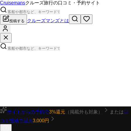
Cruisemans
クルーズ旅行の口コミ・予約サイト
クルーズマンズとは
投稿する
サイトからの予約で
3%還元
（掲載外も対象）
または
口
コミ投稿で最大
3,000円