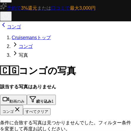
予約で
3%還元
または
口コミで
最大3,000円
コンゴ
Cruisemansトップ
コンゴ
写真
🇨🇬
コンゴの写真
該当する写真はありません
動画のみ
絞り込み
1
コンゴ
すべてクリア
条件に合致する写真は見つかりませんでした。フィルター条件
を変更して再度お試しください。