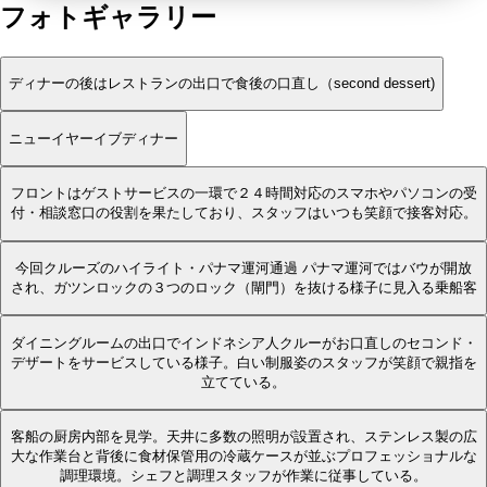
フォトギャラリー
ディナーの後はレストランの出口で食後の口直し（second dessert)
ニューイヤーイブディナー
フロントはゲストサービスの一環で２４時間対応のスマホやパソコンの受
付・相談窓口の役割を果たしており、スタッフはいつも笑顔で接客対応。
今回クルーズのハイライト・パナマ運河通過 パナマ運河ではバウが開放
され、ガツンロックの３つのロック（閘門）を抜ける様子に見入る乗船客
ダイニングルームの出口でインドネシア人クルーがお口直しのセコンド・
デザートをサービスしている様子。白い制服姿のスタッフが笑顔で親指を
立てている。
客船の厨房内部を見学。天井に多数の照明が設置され、ステンレス製の広
大な作業台と背後に食材保管用の冷蔵ケースが並ぶプロフェッショナルな
調理環境。シェフと調理スタッフが作業に従事している。