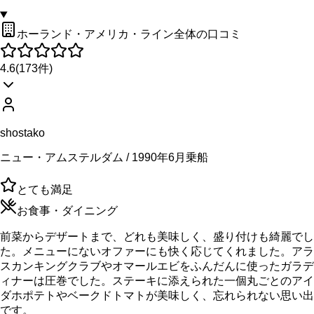
ホーランド・アメリカ・ライン全体の口コミ
4.6
(
173
件)
shostako
ニュー・アムステルダム / 1990年6月乗船
とても満足
お食事・ダイニング
前菜からデザートまで、どれも美味しく、盛り付けも綺麗でし
た。メニューにないオファーにも快く応じてくれました。アラ
スカンキングクラブやオマールエビをふんだんに使ったガラデ
ィナーは圧巻でした。ステーキに添えられた一個丸ごとのアイ
ダホポテトやベークドトマトが美味しく、忘れられない思い出
です。