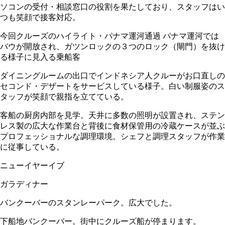
ソコンの受付・相談窓口の役割を果たしており、スタッフはい
つも笑顔で接客対応。
今回クルーズのハイライト・パナマ運河通過 パナマ運河では
バウが開放され、ガツンロックの３つのロック（閘門）を抜け
る様子に見入る乗船客
ダイニングルームの出口でインドネシア人クルーがお口直しの
セコンド・デザートをサービスしている様子。白い制服姿のス
タッフが笑顔で親指を立てている。
客船の厨房内部を見学。天井に多数の照明が設置され、ステン
レス製の広大な作業台と背後に食材保管用の冷蔵ケースが並ぶ
プロフェッショナルな調理環境。シェフと調理スタッフが作業
に従事している。
ニューイヤーイブ
ガラディナー
バンクーバーのスタンレーパーク。広大でした。
下船地バンクーバー。街中にクルーズ船が停まります。