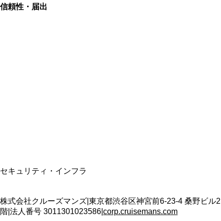
信頼性・届出
総合旅行業務取扱管理者
資格保有
適格請求書発行事業者
T3011301023586
SSL/TLS暗号化通信
セキュリティ・インフラ
株式会社クルーズマンズ
|
東京都渋谷区神宮前6-23-4 桑野ビル2
階
|
法人番号
3011301023586
|
corp.cruisemans.com