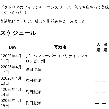
ビクトリアのフィッシャーマンズワーフ。色々お店あって美味
しそうだった！
寄港地ビクトリア。徒歩で街並みを楽しみました。
スケジュール
入
出
寄港地
Day
港
港
1
2026年4月
🇨🇦
バンクーバー（ブリティッシュコ
—
—
11日
ロンビア州）
2
2026年4月
終日航海
—
—
12日
3
2026年4月
終日航海
—
—
13日
4
2026年4月
終日航海
—
—
14日
5
2026年4月
終日航海
—
—
15日