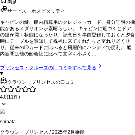
満足
サービス・ホスピタリティ
キャビンの鍵、船内精算用のクレジットカード、身分証明の機
能があるメダリオンが素晴らしい。 キャビンに近づくとドア
の鍵が開く状態になったり、記念日を事前登録しておくと夕食
時にテーブルを察知して祝福に来てくれたりと至れり尽くせ
り。従来のIDカードに比べると飛躍的にハンディで便利。 船
内新聞は他の船会社に比べて文字も小さく…
プリンセス・クルーズ
の口コミをすべて見る
クラウン・プリンセスの口コミ
4.0
(
11
件)
shibata
クラウン・プリンセス / 2025年2月乗船