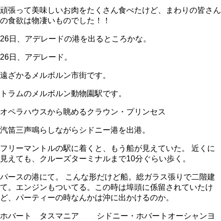
頑張って美味しいお肉をたくさん食べたけど、まわりの皆さん
の食欲は物凄いものでした！！
26日、アデレードの港を出るところかな。
26日、アデレード。
遠ざかるメルボルン市街です。
トラムのメルボルン動物園駅です。
オペラハウスから眺めるクラウン・プリンセス
汽笛三声鳴らしながらシドニー港を出港。
フリーマントルの駅に着くと、もう船が見えていた。 近くに
見えても、クルーズターミナルまで10分ぐらい歩く。
パースの港にて。 こんな形だけど船。総ガラス張りで二階建
て。エンジンもついてる。この時は埠頭に係留されていたけ
ど、パーティーの時なんかは沖に出かけるのか。
ホバート タスマニア シドニー・ホバートオーシャンヨ