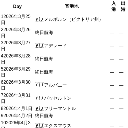
入
出
寄港地
Day
港
港
1
2026年3月25
🇦🇺
メルボルン（ビクトリア州）
—
—
日
2
2026年3月26
終日航海
—
—
日
3
2026年3月27
🇦🇺
アデレード
—
—
日
4
2026年3月28
終日航海
—
—
日
5
2026年3月29
終日航海
—
—
日
6
2026年3月30
🇦🇺
アルバニー
—
—
日
7
2026年3月31
🇦🇺
バッセルトン
—
—
日
8
2026年4月1日
🇦🇺
フリーマントル
—
—
9
2026年4月2日
終日航海
—
—
10
2026年4月3
🇦🇺
エクスマウス
—
—