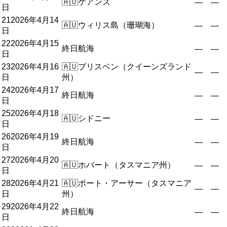
🇦🇺
ケアンズ
—
—
日
21
2026年4月14
🇦🇺
ウィリス島（珊瑚海）
—
—
日
22
2026年4月15
終日航海
—
—
日
23
2026年4月16
🇦🇺
ブリスベン（クイーンズランド
—
—
日
州）
24
2026年4月17
終日航海
—
—
日
25
2026年4月18
🇦🇺
シドニー
—
—
日
26
2026年4月19
終日航海
—
—
日
27
2026年4月20
🇦🇺
ホバート（タスマニア州）
—
—
日
28
2026年4月21
🇦🇺
ポート・アーサー（タスマニア
—
—
日
州）
29
2026年4月22
終日航海
—
—
日