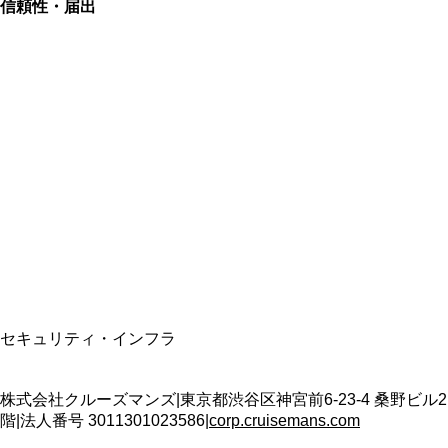
信頼性・届出
総合旅行業務取扱管理者
資格保有
適格請求書発行事業者
T3011301023586
SSL/TLS暗号化通信
セキュリティ・インフラ
株式会社クルーズマンズ
|
東京都渋谷区神宮前6-23-4 桑野ビル2
階
|
法人番号
3011301023586
|
corp.cruisemans.com