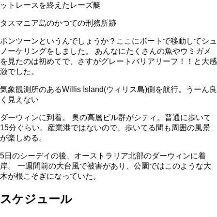
ットレースを終えたレーズ艇
タスマニア島のかつての刑務所跡
ポンツーンというんでしょうか？ここにボートで移動してシュ
ノーケリングをしました。 あんなにたくさんの魚やウミガメ
を見たのは初めてで、さすがグレートバリアリーフ！！と大感
激でした。
気象観測所のあるWillis Island(ウィリス島)側を航行。うーん良
く見えない
ダーウィンに到着。 奥の高層ビル群がシティ。普通に歩いて
15分ぐらい。産業港ではないので、歩いてる間も周囲の風景
が楽しめる。
5日のシーデイの後、オーストラリア北部のダーウィンに着
岸。 一週間前の大台風で被害があり、公園ではこのような大
木が根こそぎになっていた。
スケジュール