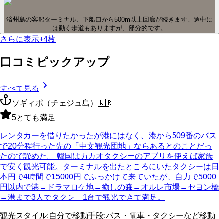
済州島の客船ターミナル、下船口から500m以上回廊が続きます。途中に
は動く歩道もありますが、部分的です。
さらに表示
+
4
枚
口コミピックアップ
すべて見る
ソギィポ（チェジュ島）
🇰🇷
5
とても満足
レンタカーを借りたかったが港にはなく、港から509番のバス
で20分程行った先の「中文観光団地」ならあるとのことだっ
たので諦めた。 韓国はカカオタクシーのアプリを使えば家族
で安く観光可能。ターミナルを出たところにいたタクシーは日
本円で4時間で15000円でふっかけて来ていたが、自力で5000
円以内で港→ドラマロケ地→癒しの森→オルレ市場→セヨン橋
→港まで3人でタクシー1台で観光できて満足。
観光スタイル
:
自分で
移動手段
:
バス・電車・タクシーなど
移動