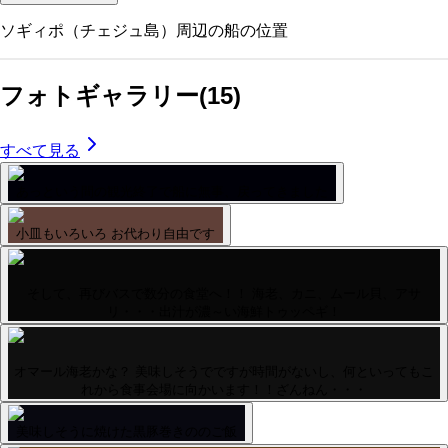
ソギィポ（チェジュ島）
周辺の船の位置
フォトギャラリー
(
15
)
すべて見る
あっという間の観光終了で船に無事、戻ってきました
小皿もいろいろ お代わり自由です
そして、再びバスで数分の食堂へ！！ 海老、カニ、ムール貝、アサ
リ・・・出汁が濃～い海鮮トゥッペギ！
オマール海老かな？ 美味しそうでですが時間がないし、何といってもこ
れから食事会場に向かいます！！ざんねん・・・
美味しそうに焼けた黒豚巻きののご飯