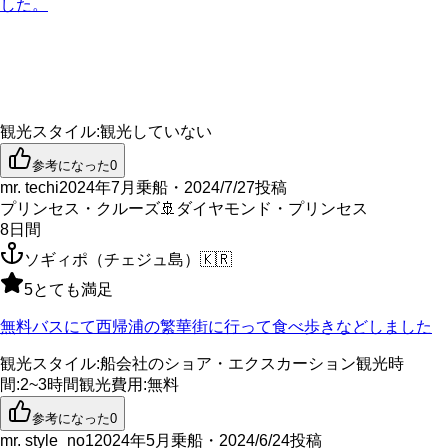
した。
観光スタイル
:
観光していない
参考になった
0
mr. techi
2024年7月乗船・2024/7/27投稿
プリンセス・クルーズ
🚢
ダイヤモンド・プリンセス
8
日間
ソギィポ（チェジュ島）
🇰🇷
5
とても満足
無料バスにて西帰浦の繁華街に行って食べ歩きなどしました
観光スタイル
:
船会社のショア・エクスカーション
観光時
間
:
2~3時間
観光費用
:
無料
参考になった
0
mr. style_no1
2024年5月乗船・2024/6/24投稿