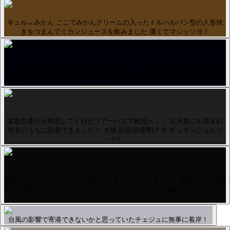
キュル→みかん ここでみかんクリームの入ったトルハルバン型の人形焼
きをつまんでミカンジュースを飲みました 濃くてマシッソヨ！
バスで30分程でメイルオルレ市場到着！ ここでの自由時間は50分 お土産
をぱぱっと購入した後は、ここ「トルハルバン」ではなく「キュルハ…
阪急交通社が用意してくれたツアーバスで観光へ！！ お天気にも恵まれ
明るいうちに到着できました！ 大浦 柱状節理帯(テポ チュサンジョルリ
デ)
毎度のことながら、一斉に下船が始まると先が詰まって、自動のはずの舗
道が危険防止のためスイッチが止められて自分で歩く舗道になってしまい
ます
台風の影響で寄港できないかと思っていたチェジュに無事に着岸！