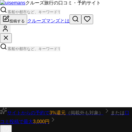
Cruisemans
クルーズ旅行の口コミ・予約サイト
クルーズマンズとは
投稿する
サイトからの予約で
3%還元
（掲載外も対象）
または
口
コミ投稿で最大
3,000円