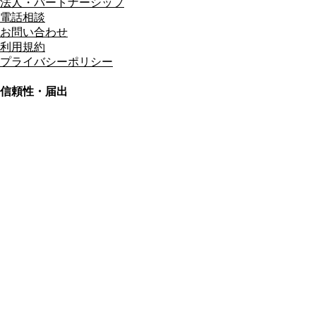
法人・パートナーシップ
電話相談
お問い合わせ
利用規約
プライバシーポリシー
信頼性・届出
総合旅行業務取扱管理者
資格保有
適格請求書発行事業者
T3011301023586
SSL/TLS暗号化通信