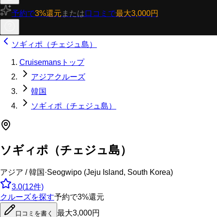
予約で
3%還元
または
口コミで
最大3,000円
ソギィポ（チェジュ島）
Cruisemansトップ
アジアクルーズ
韓国
ソギィポ（チェジュ島）
ソギィポ（チェジュ島）
アジア / 韓国
·
Seogwipo (Jeju Island, South Korea)
3.0
(
12
件)
クルーズを探す
予約で3%還元
最大3,000円
口コミを書く