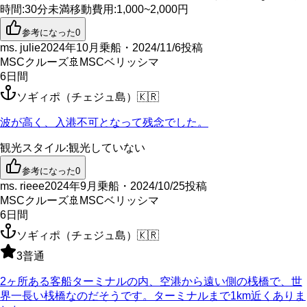
時間
:
30分未満
移動費用
:
1,000~2,000円
参考になった
0
ms. julie
2024年10月乗船・2024/11/6投稿
MSCクルーズ
🚢
MSCベリッシマ
6
日間
ソギィポ（チェジュ島）
🇰🇷
波が高く、入港不可となって残念でした。
観光スタイル
:
観光していない
参考になった
0
ms. rieee
2024年9月乗船・2024/10/25投稿
MSCクルーズ
🚢
MSCベリッシマ
6
日間
ソギィポ（チェジュ島）
🇰🇷
3
普通
2ヶ所ある客船ターミナルの内、空港から遠い側の桟橋で、世
界一長い桟橋なのだそうです。ターミナルまで1km近くありま