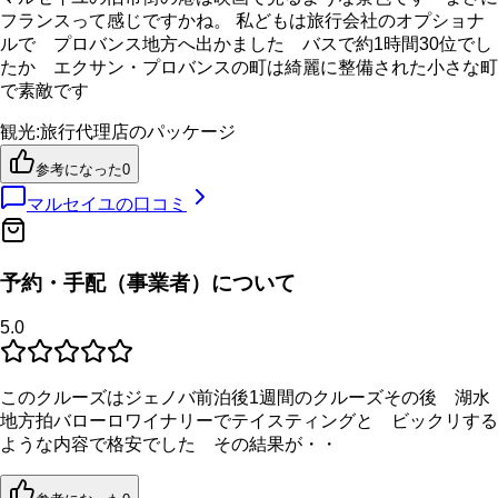
フランスって感じですかね。 私どもは旅行会社のオプショナ
ルで プロバンス地方へ出かました バスで約1時間30位でし
たか エクサン・プロバンスの町は綺麗に整備された小さな町
で素敵です
観光
:
旅行代理店のパッケージ
参考になった
0
マルセイユ
の口コミ
予約・手配（事業者）について
5.0
このクルーズはジェノバ前泊後1週間のクルーズその後 湖水
地方拍バローロワイナリーでテイスティングと ビックリする
ような内容で格安でした その結果が・・