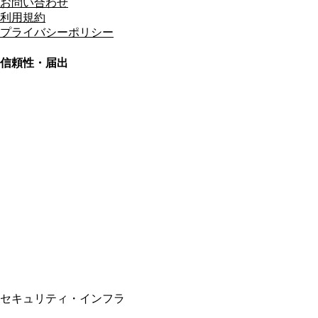
お問い合わせ
利用規約
プライバシーポリシー
信頼性・届出
総合旅行業務取扱管理者
資格保有
適格請求書発行事業者
T3011301023586
SSL/TLS暗号化通信
セキュリティ・インフラ