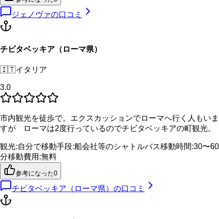
ジェノヴァ
の口コミ
チビタベッキア（ローマ県）
🇮🇹
イタリア
3.0
市内観光を徒歩で。エクスカッションでローマへ行く人もいま
すが ローマは2度行っているのでチビタベッキアの町観光。
観光
:
自分で
移動手段
:
船会社等のシャトルバス
移動時間
:
30〜60
分
移動費用
:
無料
参考になった
0
チビタベッキア（ローマ県）
の口コミ