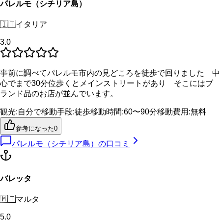
パレルモ（シチリア島）
🇮🇹
イタリア
3.0
事前に調べてパレルモ市内の見どころを徒歩で回りました 中
心でまで30分位歩くとメインストリートがあり そこにはブ
ランド品のお店が並んでいます。
観光
:
自分で
移動手段
:
徒歩
移動時間
:
60〜90分
移動費用
:
無料
参考になった
0
パレルモ（シチリア島）
の口コミ
バレッタ
🇲🇹
マルタ
5.0