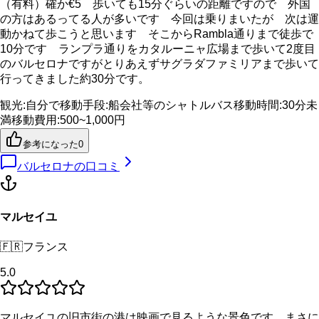
（有料）確か€5 歩いても15分ぐらいの距離ですので 外国
の方はあるってる人が多いです 今回は乗りまいたが 次は運
動かねて歩こうと思います そこからRambla通りまで徒歩で
10分です ランプラ通りをカタルーニャ広場まで歩いて2度目
のバルセロナですがとりあえずサグラダファミリアまで歩いて
行ってきました約30分です。
観光
:
自分で
移動手段
:
船会社等のシャトルバス
移動時間
:
30分未
満
移動費用
:
500~1,000円
参考になった
0
バルセロナ
の口コミ
マルセイユ
🇫🇷
フランス
5.0
マルセイユの旧市街の港は映画で見るような景色です まさに