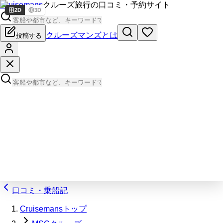
Cruisemans
クルーズ旅行の口コミ・予約サイト
2D
3D
クルーズマンズとは
投稿する
口コミ・乗船記
Cruisemansトップ