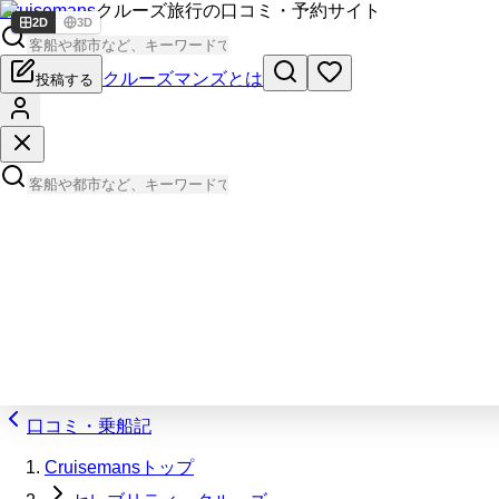
Cruisemans
クルーズ旅行の口コミ・予約サイト
2D
3D
クルーズマンズとは
投稿する
口コミ・乗船記
Cruisemansトップ