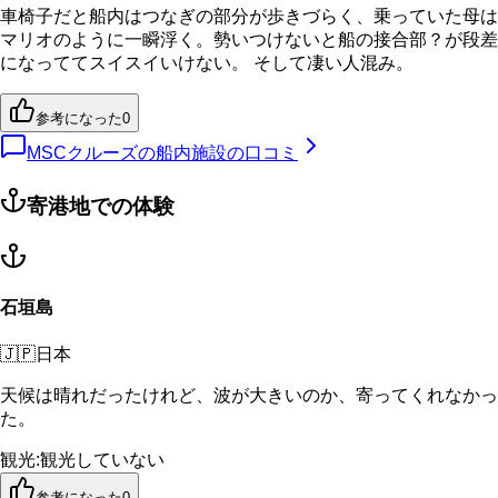
車椅子だと船内はつなぎの部分が歩きづらく、乗っていた母は
マリオのように一瞬浮く。勢いつけないと船の接合部？が段差
になっててスイスイいけない。 そして凄い人混み。
参考になった
0
MSCクルーズの船内施設の口コミ
寄港地での体験
石垣島
🇯🇵
日本
天候は晴れだったけれど、波が大きいのか、寄ってくれなかっ
た。
観光
:
観光していない
参考になった
0