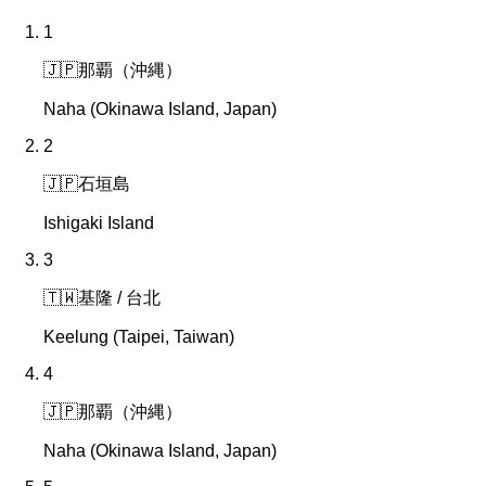
1
🇯🇵
那覇（沖縄）
Naha (Okinawa Island, Japan)
2
🇯🇵
石垣島
Ishigaki Island
3
🇹🇼
基隆 / 台北
Keelung (Taipei, Taiwan)
4
🇯🇵
那覇（沖縄）
Naha (Okinawa Island, Japan)