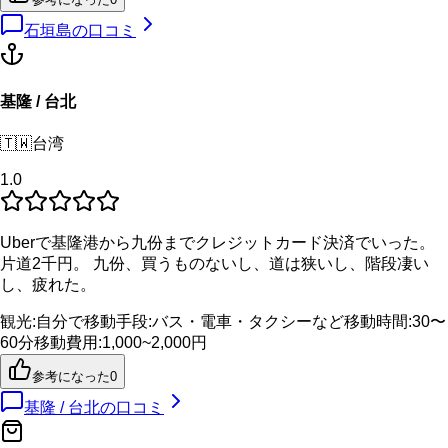
石垣島
の口コミ
基隆 / 台北
🇹🇼
台湾
1.0
Uberで基隆港から九份までクレジットカード決済でいった。
片道2千円。 九份、買うものないし、道は狭いし、階段凄い
し、疲れた。
観光
:
自分で
移動手段
:
バス・電車・タクシーなど
移動時間
:
30〜
60分
移動費用
:
1,000~2,000円
参考になった
0
基隆 / 台北
の口コミ