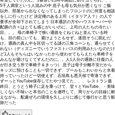
希望していたのに、1番遅い21時半開始に割り当てられ、、、
5千人満室という人混みの中 息子も母も気分が悪くなり ご飯
以外、部屋から出なくなってしまったフロントのに何度も相談
をしに行ったけど 決定権のある上司（イタリア人？）の人で
要求が全却下されてしまう 日本通訳の方やハウスキーパーや
配膳の方々はとても感じがいいのに、上司の人たちの冷たい
目。。。 母の車椅子で狭い通路をぐねぐねと並んでいる時
も、目の前にいても、避けようともせず、迷惑そうに睨むだ
け。通路の真ん中を区切ってる謎の三角コーンも、通らせてく
れない（ディズニーでいうファストパスの列用みたいなのだけ
ど1人もそちらはいなかったから使わせてもらえたら車椅子を
みんなが避けなくてすんだのに。。人1人分の通路に往復の人
が行き交う所で車椅子＆きっつ） 息子は母子分離不安だから
キッズに預けることも一切できず、プールもこわいからと水着
持っていったけど一切使えず、石垣島も悪天候で寄港できず、
ずーっとYouTube保存してたやつ見てた、、、 レストラン最
終日、とうとう椅子に足を乗っけて、堂々とYouTube、・美味
しくない不味いと本当のことを連呼して、周りからの目線に耐
えながら、配慮ぜろの環境を久しぶりに感じて修行かと思う船
旅だった