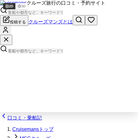
Cruisemans
クルーズ旅行の口コミ・予約サイト
2D
3D
クルーズマンズとは
投稿する
口コミ・乗船記
Cruisemansトップ