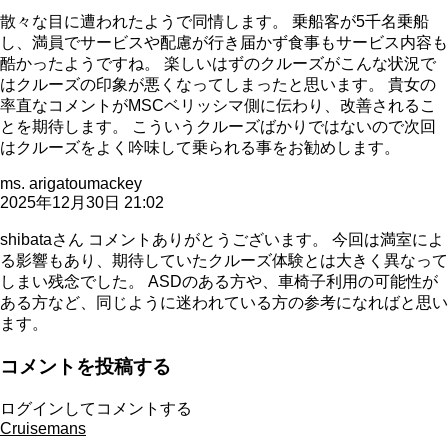
散々な目に遭われたようで同情します。 乗船客が5千名乗船
し、満員でサービスや配慮が行き届かず食事もサービス内容も
酷かったようですね。 楽しいはずのクルーズがこんな状況で
はクルーズの印象が悪くなってしまったと思います。 貴女の
率直なコメントがMSCベリッシマ側に伝わり、改善されるこ
とを期待します。 こういうクルーズばかりではないので次回
はクルーズをよく吟味して乗られる事をお勧めします。
ms. arigatoumackey
2025年12月30日 21:02
shibataさん コメントありがとうございます。 今回は満室によ
る影響もあり、期待していたクルーズ体験とは大きく異なって
しまい残念でした。 ASDのある方や、車椅子利用の可能性が
ある方など、同じように迷われている方の参考になればと思い
ます。
コメントを投稿する
ログインしてコメントする
Cruisemans