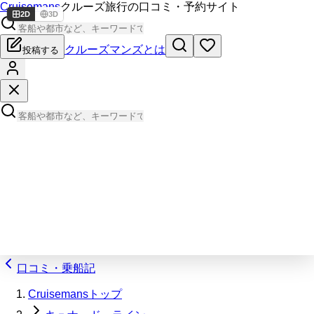
Cruisemans
クルーズ旅行の口コミ・予約サイト
2D
3D
クルーズマンズとは
投稿する
口コミ・乗船記
Cruisemansトップ