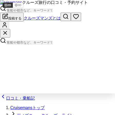
Cruisemans
クルーズ旅行の口コミ・予約サイト
2D
3D
クルーズマンズとは
投稿する
口コミ・乗船記
Cruisemansトップ