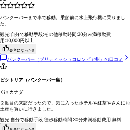
バンクーバーまで車で移動。乗船前に水上飛行機に乗りまし
た。
観光
:
自分で
移動手段
:
その他
移動時間
:
30分未満
移動費
用
:
10,000円以上
参考になった
0
バンクーバー（ブリティッシュコロンビア州）
の口コミ
ビクトリア（バンクーバー島）
🇨🇦
カナダ
２度目の来訪だったので、気に入ったホテルや紅茶やさんにお
土産を買いに行きました。
観光
:
自分で
移動手段
:
徒歩
移動時間
:
30分未満
移動費用
:
無料
参考になった
0