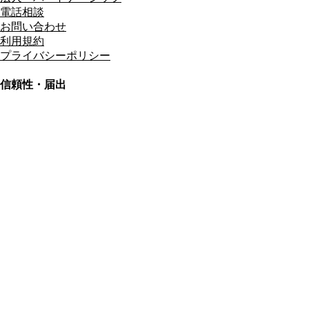
電話相談
お問い合わせ
利用規約
プライバシーポリシー
信頼性・届出
総合旅行業務取扱管理者
資格保有
適格請求書発行事業者
T3011301023586
SSL/TLS暗号化通信