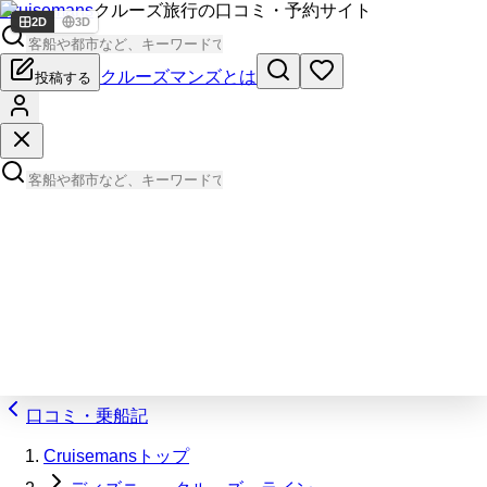
Cruisemans
クルーズ旅行の口コミ・予約サイト
2D
3D
クルーズマンズとは
投稿する
口コミ・乗船記
Cruisemansトップ