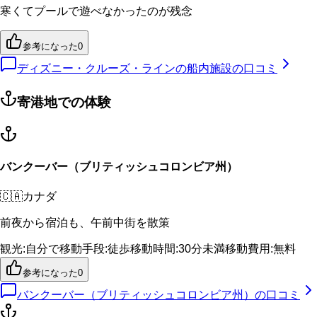
寒くてプールで遊べなかったのが残念
参考になった
0
ディズニー・クルーズ・ラインの船内施設の口コミ
寄港地での体験
バンクーバー（ブリティッシュコロンビア州）
🇨🇦
カナダ
前夜から宿泊も、午前中街を散策
観光
:
自分で
移動手段
:
徒歩
移動時間
:
30分未満
移動費用
:
無料
参考になった
0
バンクーバー（ブリティッシュコロンビア州）
の口コミ