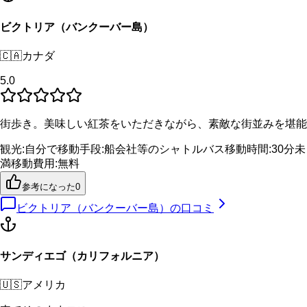
ビクトリア（バンクーバー島）
🇨🇦
カナダ
5.0
街歩き。美味しい紅茶をいただきながら、素敵な街並みを堪能
観光
:
自分で
移動手段
:
船会社等のシャトルバス
移動時間
:
30分未
満
移動費用
:
無料
参考になった
0
ビクトリア（バンクーバー島）
の口コミ
サンディエゴ（カリフォルニア）
🇺🇸
アメリカ