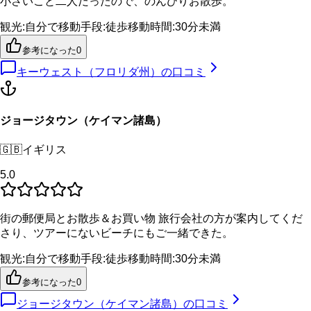
小さいこと二人だったので、のんびりお散歩。
観光
:
自分で
移動手段
:
徒歩
移動時間
:
30分未満
参考になった
0
キーウェスト（フロリダ州）
の口コミ
ジョージタウン（ケイマン諸島）
🇬🇧
イギリス
5.0
街の郵便局とお散歩＆お買い物 旅行会社の方が案内してくだ
さり、ツアーにないビーチにもご一緒できた。
観光
:
自分で
移動手段
:
徒歩
移動時間
:
30分未満
参考になった
0
ジョージタウン（ケイマン諸島）
の口コミ