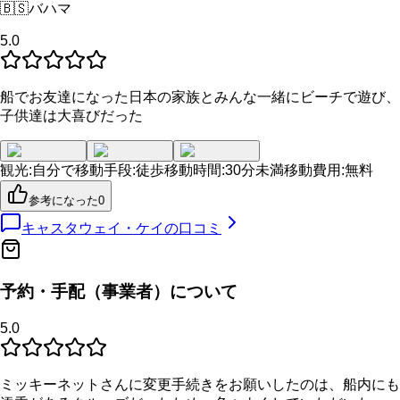
🇧🇸
バハマ
5.0
船でお友達になった日本の家族とみんな一緒にビーチで遊び、
子供達は大喜びだった
観光
:
自分で
移動手段
:
徒歩
移動時間
:
30分未満
移動費用
:
無料
参考になった
0
キャスタウェイ・ケイ
の口コミ
予約・手配（事業者）について
5.0
ミッキーネットさんに変更手続きをお願いしたのは、船内にも