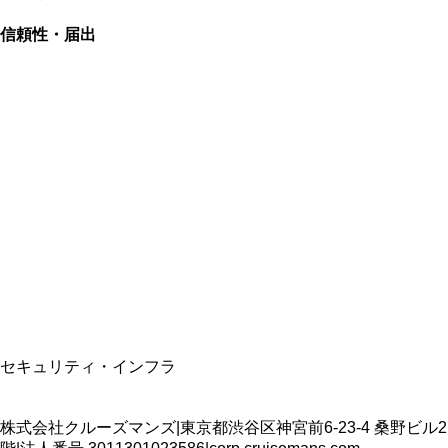
信頼性・届出
総合旅行業務取扱管理者
資格保有
適格請求書発行事業者
T3011301023586
SSL/TLS暗号化通信
セキュリティ・インフラ
株式会社クルーズマンズ
|
東京都渋谷区神宮前6-23-4 桑野ビル2