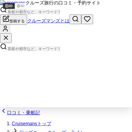
Cruisemans
クルーズ旅行の口コミ・予約サイト
2D
3D
クルーズマンズとは
投稿する
口コミ・乗船記
Cruisemansトップ