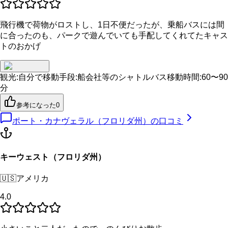
飛行機で荷物がロストし、1日不便だったが、乗船バスには間
に合ったのも、パークで遊んでいても手配してくれてたキャス
トのおかげ
観光
:
自分で
移動手段
:
船会社等のシャトルバス
移動時間
:
60〜90
分
参考になった
0
ポート・カナヴェラル（フロリダ州）
の口コミ
キーウェスト（フロリダ州）
🇺🇸
アメリカ
4.0