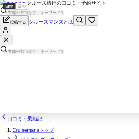
Cruisemans
クルーズ旅行の口コミ・予約サイト
2D
3D
クルーズマンズとは
投稿する
口コミ・乗船記
Cruisemansトップ