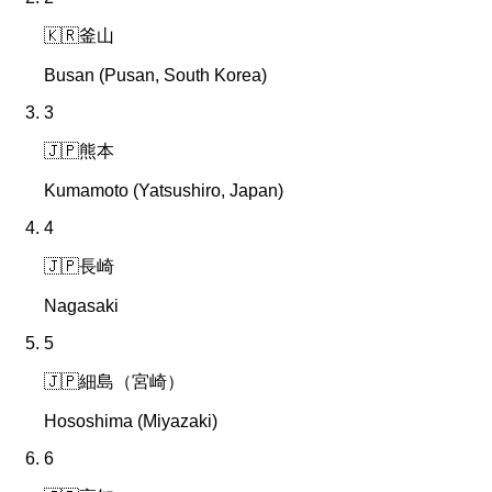
🇰🇷
釜山
Busan (Pusan, South Korea)
3
🇯🇵
熊本
Kumamoto (Yatsushiro, Japan)
4
🇯🇵
長崎
Nagasaki
5
🇯🇵
細島（宮崎）
Hososhima (Miyazaki)
6