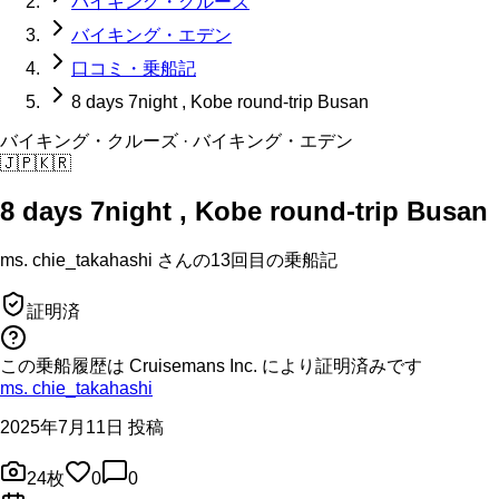
バイキング・クルーズ
バイキング・エデン
口コミ・乗船記
8 days 7night , Kobe round-trip Busan
バイキング・クルーズ
· バイキング・エデン
🇯🇵
🇰🇷
8 days 7night , Kobe round-trip Busan
ms. chie_takahashi
さんの
13回目の
乗船記
証明済
この乗船履歴は Cruisemans Inc. により証明済みです
ms. chie_takahashi
2025年7月11日 投稿
24
枚
0
0