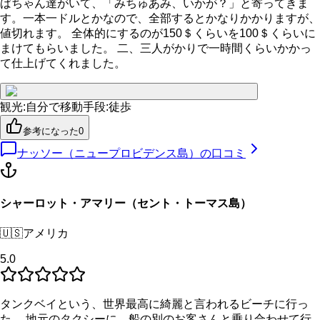
ばちゃん達がいて、「みちゅあみ、いかが？」と寄ってきま
す。一本一ドルとかなので、全部するとかなりかかりますが、
値切れます。 全体的にするのが150＄くらいを100＄くらいに
まけてもらいました。 二、三人がかりで一時間くらいかかっ
て仕上げてくれました。
観光
:
自分で
移動手段
:
徒歩
参考になった
0
ナッソー（ニュープロビデンス島）
の口コミ
シャーロット・アマリー（セント・トーマス島）
🇺🇸
アメリカ
5.0
タンクベイという、世界最高に綺麗と言われるビーチに行っ
た。 地元のタクシーに、船の別のお客さんと乗り合わせて行