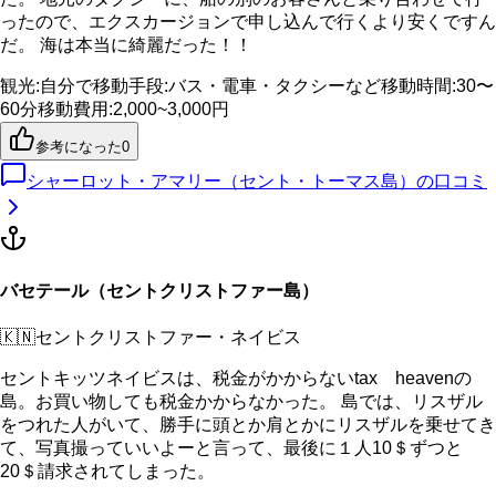
ったので、エクスカージョンで申し込んで行くより安くですん
だ。 海は本当に綺麗だった！！
観光
:
自分で
移動手段
:
バス・電車・タクシーなど
移動時間
:
30〜
60分
移動費用
:
2,000~3,000円
参考になった
0
シャーロット・アマリー（セント・トーマス島）
の口コミ
バセテール（セントクリストファー島）
🇰🇳
セントクリストファー・ネイビス
セントキッツネイビスは、税金がかからないtax heavenの
島。お買い物しても税金かからなかった。 島では、リスザル
をつれた人がいて、勝手に頭とか肩とかにリスザルを乗せてき
て、写真撮っていいよーと言って、最後に１人10＄ずつと
20＄請求されてしまった。