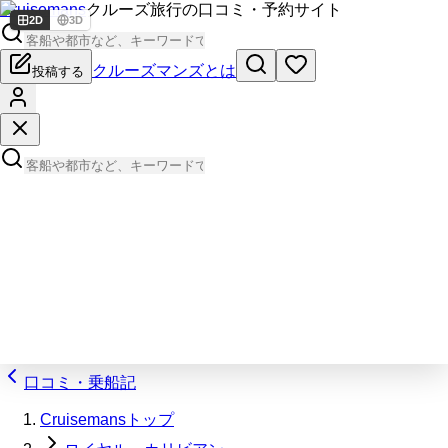
Cruisemans
クルーズ旅行の口コミ・予約サイト
2D
3D
クルーズマンズとは
投稿する
口コミ・乗船記
Cruisemansトップ