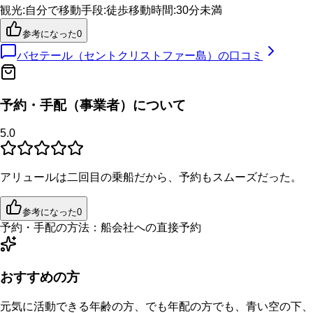
観光
:
自分で
移動手段
:
徒歩
移動時間
:
30分未満
参考になった
0
バセテール（セントクリストファー島）
の口コミ
予約・手配（事業者）について
5.0
アリュールは二回目の乗船だから、予約もスムーズだった。
参考になった
0
予約・手配の方法：
船会社への直接予約
おすすめの方
元気に活動できる年齢の方、でも年配の方でも、青い空の下、