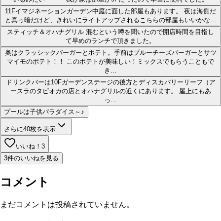
11Fイマジネーションガーデン中庭に面した部屋もあります。 夜は海側だ
と真っ暗だけど、きれいにライトアップされるこちらの部屋もいいかな…
スティッチ＆オハナグリル 混むという噂を聞いたので開店時間を目指し
て早めのランチで頂きました。
奥はクラッシックバーガーとポテト。手前はブルーチーズバーガーとサツ
マイモのポテト！！ このポテトが美味しい！ミックスでもらうこともで
き…
ドリンクバーは10Fガーデンステージの後方とディスカバリーリーフ（ア
ースラのタピオカの店とオハナグリルの近くにあります。 屋上にもあ
っ…
プールは子供パラダイス～♪
さらに
40
枚を表示
いいね！
3
3件のいいねを見る
コメント
まだコメントは投稿されていません。