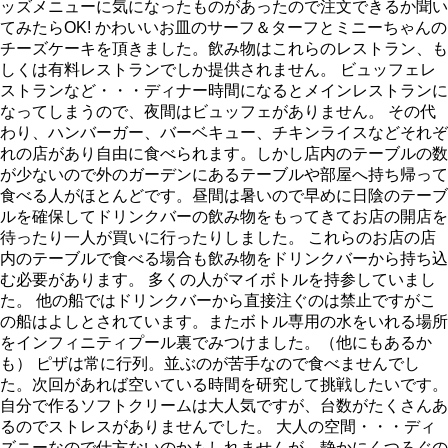
ッズメニューに気になったものがあったので注文できるか聞い
てみたらOK! かわいいお皿のサーフ＆ターフとミニーちゃんの
チーズケーキを頂きました。飲み物はこれらのレストラン、も
しくは有料レストランでしか提供されません。 ビュッフェレ
ストランなど・・・ディナー時間になるとメインレストランに
なってしまうので、夜間はビュッフェがありません。 その代
わり、ハンバーガー、バーベキュー、チキンライスなどそれぞ
れの店があり自由に食べられます。しかし店内のテーブルの数
が少ないので外のガーデンにあるテーブルや部屋へ持ち帰って
食べる人がほとんどです。昼間は暑いので早めに日陰のテーブ
ルを確保してドリンクバーの飲み物をもってきてお店の開店を
待ったり一人が買いに行ったりしました。 これらのお店の店
内のテーブルで食べる場合も飲み物をドリンクバーから持ち込
む必要があります。 多くの人がマイボトルを持参していまし
た。 他の船ではドリンクバーから直接注ぐのは禁止ですがこ
の船はよしとされています。またボトル専用の水をいれる場所
をインフィニティプール裏でみつけました。（他にもあるか
も） ピザは常に行列。並ぶのが苦手なので食べませんでし
た。次回があれば空いている時間を研究して挑戦したいです。
自分で作るソフトクリームは大人気ですが、台数がたくさんあ
るのでストレスがありませんでした。 大人の空間・・・ディ
ズニーなので仕方ないのかもしれませんが、静かにくつろぐの