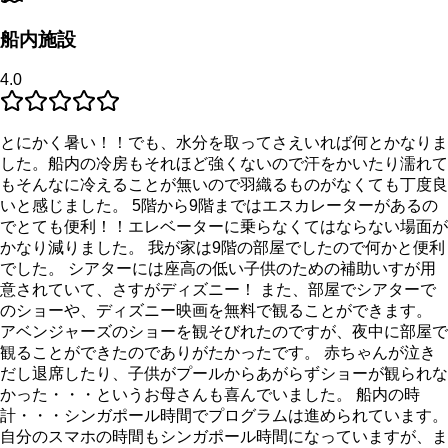
船内施設
4.0
とにかく暑い！！でも、水分を取ってさえいれば何とかなりま
した。船内の冷房もそれほど強くないので汗をかいたり濡れて
もそんなに冷えることが無いので羽織るものがなくても丁度良
いと感じました。 5階から9階まではエスカレーターがあるの
でとても便利！！エレベーターに乗らなくてはならない場面が
かなり減りました。 我が家は9階の部屋でしたので何かと便利
でした。 シアターには座高の低い子供のための補助いすが用
意されていて、さすがディズニー！ また、部屋でシアターで
のショーや、ディズニー映画を無料で観ることができます。
アベンジャーズのショーを観そびれたのですが、夜中に部屋で
観ることができたのでありがたかったです。 赤ちゃんが泣き
だし退席したり、子供がプールからあがらずショーが観られな
かった・・・というお母さんも喜んでいました。 船内の時
計・・・シンガポール時間でプログラムは進められています。
自分のスマホの時間もシンガポール時間になっていますが、ま