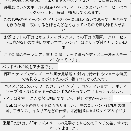
ベルの撒く妖精の粉♪ つまり皆さんへのプレゼント。 ご自由にお取…
部屋にはシンガポールの紅茶TWGのティーバックとバシャコーヒーのバ
ックがセット。 毎日、補充してくれます。
このTWGのティーバック ドリンクバーに山ほど置いてあって、そちらで
も飲み放題！ 夜になるとほとんどなくなっているので持ち帰る人が多
い…
お茶セットの下はセキュリティボックス、その下は冷蔵庫。 クローゼッ
トは扉がないので使いやすいです。ハンガーはクリップ付きとナシが10
本…
この部屋のテーマはアナ雪！ 部屋によって違ったディズニー映画のテー
マになっています。
ベッドの上の絵もアナ雪です。
部屋のテレビでディズニー映画が見放題！ 船内で行われるショーも何度
でも見ることができたのが一番うれしかったです。
バスタブなしのシャワーだけ。 シャンプー、コンディショナー、ボディ
ソープ タオルにミッキーのエンボスが入っていてちょっとうれしい。
トイレは別室！ こんな船は初めてでした。 使いやすかった～！
USBはベッドの両サイドにもありました。 左のコンセントは丸型の韓
国、フランス、イタリアなどの仕様。 右側は3本挿すGタイプのイギリ
ス…
乗船日だけは、8Fキッズスペースの見学ができるのでランチの後、すぐに
行って来ました。