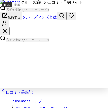
Cruisemans
クルーズ旅行の口コミ・予約サイト
2D
3D
クルーズマンズとは
投稿する
口コミ・乗船記
Cruisemansトップ