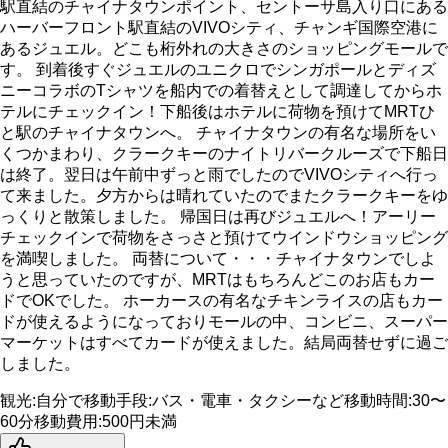
駅直結のチャイナタウンポイント、セントーサ島入り口にある
ハーバーフロント駅直結のVIVOシティ、チャンギ国際空港に
あるジュエル。どこも桁外れの大きさのショッピングモールで
す。 到着後すぐジュエルのユニクロでシンガポールとディズ
ニーコラボのTシャツを船内での着替えとして調達してからホ
テルにチェックイン！下船後はホテルに荷物を預けてMRTひ
と駅のチャイナタウンへ。 チャイナタウンの有名な場所をい
くつかまわり、クラークキーのナイトリバークルーズで下船日
は終了。翌日は午前中ずっと雨でしたのでVIVOシティへ行っ
て来ました。夕方からは晴れていたのでまたクラークキーをゆ
っくりと散策しました。 帰国日は再びジュエルへ！アーリー
チェックインで荷物をさっさと預けてウインドウショッピング
を満喫しました。 両替について・・・チャイナタウンでしよ
うと思っていたのですが、MRTはもちろんどこのお店もカー
ドでOKでした。 ホーカースの有名なチキンライスの店もカー
ドが使えるようになっておりモールの中、コンビニ、スーパー
マーケットはすべてカードが使えました。結局両替せずに過ご
しました。
観光
:
自分で
移動手段
:
バス・電車・タクシーなど
移動時間
:
30〜
60分
移動費用
:
500円未満