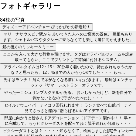
フォトギャラリー
84
枚の写真
ディズニーアドベンチャー ぴっかぴかの新造船！
マリーナサウスピア駅から 歩いてきた人へのご褒美の景色。 屋根もあり
ます。シャトルバスやタクシーに乗らなくても楽しく港に向かえました。
船の後方のミッキー＆ミニー
ここから入って大きな荷物を預けます。タグはアライバルフォームを読み
取ってもらい、ここでプリントして荷物に付けるシステム。
アライバルタイムは12：15！ 30分早く着いたので、待たされちゃうのか
な？と思ったら、12：45までの人がもうOKでした・・・ もっ…
先ずはランチ！ 混んで席がなくなる前にいただきます。 場所はエンチャ
ッテッドサマーレストラン・オラフです。
やったー！シュリンプカクテルがある。 おいしかったけど、殻を自分で
剥かないとなので手がべたべたに・・・
セイルアウェイパーティは３回行われます！ ランチ食べて出航パーティ
見てさっさと船内に散らばるいいアイデアです。
部屋に向かうと皆さんドアデコレーション（ドアデコ）製作中！！ 早々
に完成して、もうピクシーダストを配って歩く親子連れが何組も・・・
ピクシーダストとは？ ・・・・知らなくて、検索しました(笑)ティンカー