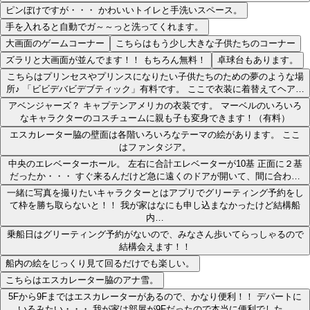
ピンぼけですが・・・ かわいいトイレと手洗いスペース。
手を入れると自動でガ～～っと洗ってくれます。
大画面のゲームコーナー
こちらはもう少し大きな子供たちのコーナー
ズラリと大画面が並んでます！！ もちろん無料！
卓球台もあります。
こちらはプリンセスやプリンスになりたい子供たちのための夢のような場
所♪ 「ビビデバビデブティック」有料です。 ここで衣装に着替えてヘア…
アベンジャーズ？ キャプテンアメリカの衣装です。 マーベルのいろいろ
なキャラクターのコスチュームに親も子も変身できます！（有料）
エスカレーター脇の壁面は各階いろいろなテーマの絵があります。 ここ
はファンタジア。
中央のエレベーターホール。 左右に合計エレベーターが10基 正面に２基
だったか・・・ すぐ来るんだけど急に遠くのドアが開いて、間に合わ…
一緒に写真を撮りたいキャラクターとはアプリでグリーティング予約をし
て枠を勝ち取らないと！！ 我が家はなにも申し込まなかったけど結構船
内…
乗船日はグリーティング予約がないので、みなさん歩いてらっしゃるので
結構会えます！！
船内の絵をじっくり見て回るだけでも楽しい。
こちらはエスカレーター脇のアナ雪。
5Fから9Fまではエスカレーターがあるので、かなり便利！！ デパートに
いるみたい・・・ 我が家は部屋が9Fだったので本当に便利でした。