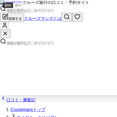
Cruisemans
クルーズ旅行の口コミ・予約サイト
2D
3D
クルーズマンズとは
投稿する
口コミ・乗船記
Cruisemansトップ