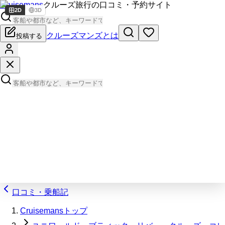
Cruisemans
クルーズ旅行の口コミ・予約サイト
2D
3D
クルーズマンズとは
投稿する
口コミ・乗船記
Cruisemansトップ