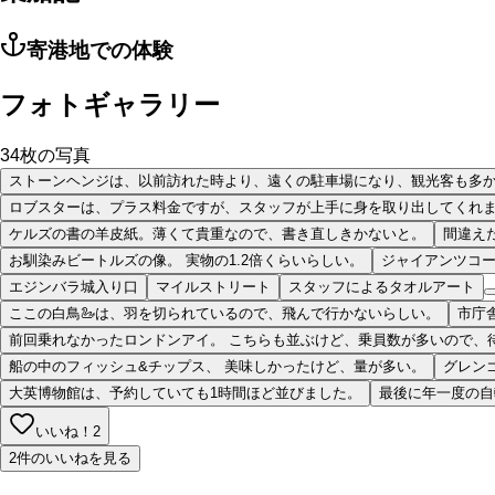
寄港地での体験
フォトギャラリー
34
枚の写真
ストーンヘンジは、以前訪れた時より、遠くの駐車場になり、観光客も多
ロブスターは、プラス料金ですが、スタッフが上手に身を取り出してくれ
ケルズの書の羊皮紙。薄くて貴重なので、書き直しきかないと。
間違え
お馴染みビートルズの像。 実物の1.2倍くらいらしい。
ジャイアンツコ
エジンバラ城入り口
マイルストリート
スタッフによるタオルアート
ここの白鳥🦢は、羽を切られているので、飛んで行かないらしい。
市庁
前回乗れなかったロンドンアイ。 こちらも並ぶけど、乗員数が多いので、
船の中のフィッシュ&チップス、 美味しかったけど、量が多い。
グレン
大英博物館は、予約していても1時間ほど並びました。
最後に年一度の自
いいね！
2
2件のいいねを見る