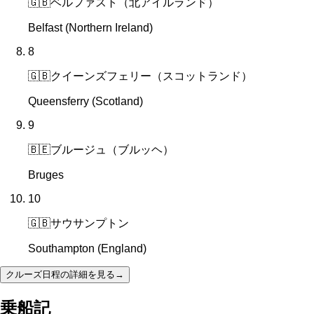
🇬🇧
ベルファスト（北アイルランド）
Belfast (Northern Ireland)
8
🇬🇧
クイーンズフェリー（スコットランド）
Queensferry (Scotland)
9
🇧🇪
ブルージュ（ブルッヘ）
Bruges
10
🇬🇧
サウサンプトン
Southampton (England)
クルーズ日程の詳細を見る
→
乗船記