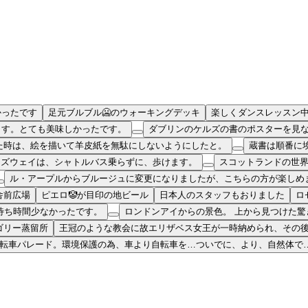
かったです
足元ブルブル🥶のウォーキングデッキ
楽しくダンスレッスン
ます。とても美味しかったです。
ダブリンのケルズの書のポスターを見
た時は、絵を描いて羊皮紙を無駄にしないようにしたと。
蔵書は順番に
ーズウェイは、シャトルバス乗らずに、歩けます。
スコットランドの世界
ル・アープルからブルージュに変更になりましたが、こちらの方が楽しめ
舎前広場
ピエロ🤡が目印の地ビール
日本人のスタッフもおりました
ロ
待ち時間少なかったです。
ロンドンアイからの景色。 上から見つけた驚き
ゴリー蒸留所
王冠のような教会に故エリザベス女王が一時納められ、その
転車パレード。環境保護の為、車より自転車を…ついでに、より、自然体で…