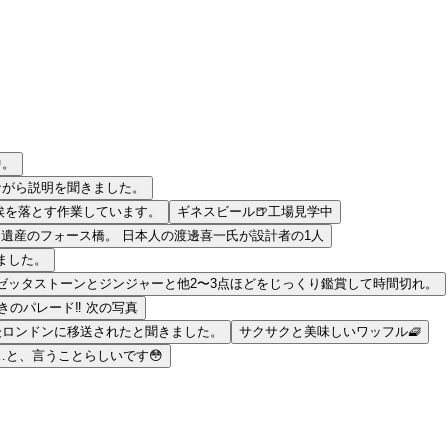
中。
ながら説明を聞きました。
埃を落とす作業しています。
ギネスビール🍺工場見学中
遺産のフォース橋。 日本人の渡邊喜一氏が設計者の1人
ました。
ゼッタストーンとジンジャーと他2〜3点ほどをじっくり鑑賞して時間切れ。
のパレード‼️ 次の写真
後ロンドンに移送されたと聞きました。
サクサクと美味しいワッフル🧇
と、言うことらしいです😳