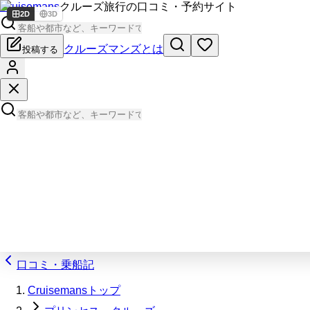
Cruisemans
クルーズ旅行の口コミ・予約サイト
2D
3D
クルーズマンズとは
投稿する
口コミ・乗船記
Cruisemansトップ