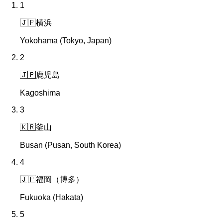
1
🇯🇵
横浜
Yokohama (Tokyo, Japan)
2
🇯🇵
鹿児島
Kagoshima
3
🇰🇷
釜山
Busan (Pusan, South Korea)
4
🇯🇵
福岡（博多）
Fukuoka (Hakata)
5