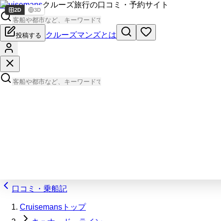
Cruisemans
クルーズ旅行の口コミ・予約サイト
2D
3D
クルーズマンズとは
投稿する
口コミ・乗船記
Cruisemansトップ