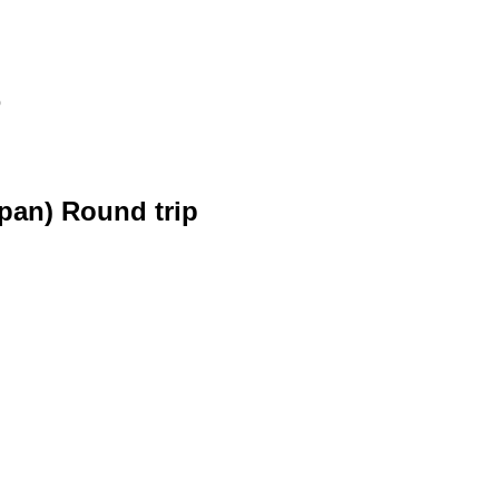
p
apan) Round trip