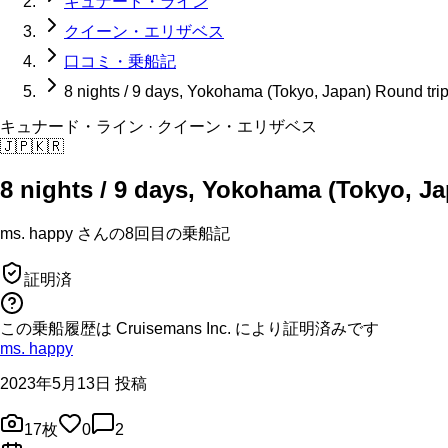
キュナード・ライン
クイーン・エリザベス
口コミ・乗船記
8 nights / 9 days, Yokohama (Tokyo, Japan) Round tri
キュナード・ライン
· クイーン・エリザベス
🇯🇵
🇰🇷
8 nights / 9 days, Yokohama (Tokyo, J
ms. happy
さんの
8回目の
乗船記
証明済
この乗船履歴は Cruisemans Inc. により証明済みです
ms. happy
2023年5月13日 投稿
17
枚
0
2