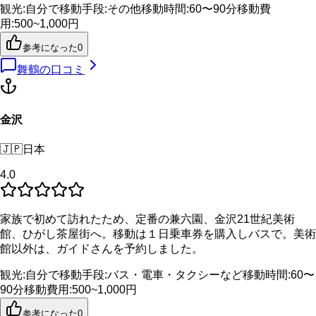
観光
:
自分で
移動手段
:
その他
移動時間
:
60〜90分
移動費
用
:
500~1,000円
参考になった
0
舞鶴
の口コミ
金沢
🇯🇵
日本
4.0
家族で初めて訪れたため、定番の兼六園、金沢21世紀美術
館、ひがし茶屋街へ。移動は１日乗車券を購入しバスで。美術
館以外は、ガイドさんを予約しました。
観光
:
自分で
移動手段
:
バス・電車・タクシーなど
移動時間
:
60〜
90分
移動費用
:
500~1,000円
参考になった
0