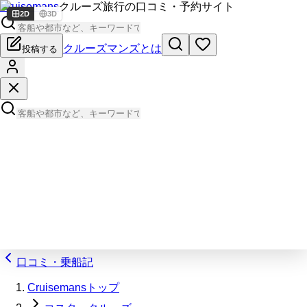
Cruisemans
クルーズ旅行の口コミ・予約サイト
2D
3D
クルーズマンズとは
投稿する
口コミ・乗船記
Cruisemansトップ