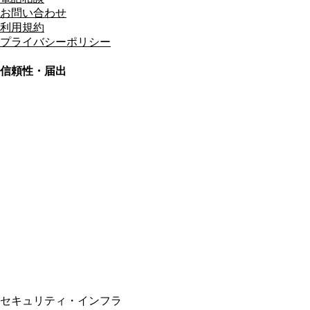
お問い合わせ
利用規約
プライバシーポリシー
信頼性・届出
総合旅行業務取扱管理者
資格保有
適格請求書発行事業者
T3011301023586
SSL/TLS暗号化通信
セキュリティ・インフラ