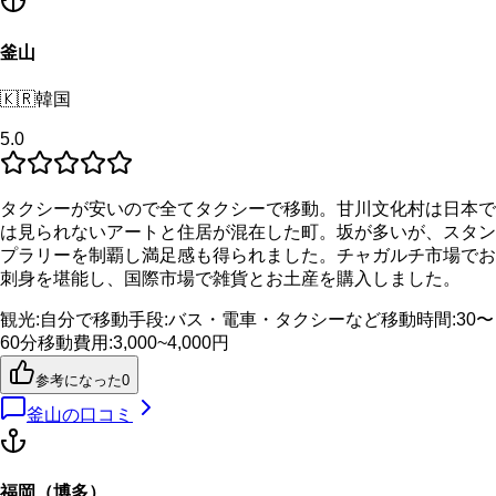
釜山
🇰🇷
韓国
5.0
タクシーが安いので全てタクシーで移動。甘川文化村は日本で
は見られないアートと住居が混在した町。坂が多いが、スタン
プラリーを制覇し満足感も得られました。チャガルチ市場でお
刺身を堪能し、国際市場で雑貨とお土産を購入しました。
観光
:
自分で
移動手段
:
バス・電車・タクシーなど
移動時間
:
30〜
60分
移動費用
:
3,000~4,000円
参考になった
0
釜山
の口コミ
福岡（博多）