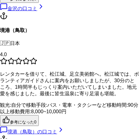
金沢
の口コミ
境港（鳥取）
🇯🇵
日本
4.0
レンタカーを借りて、松江城、足立美術館へ。松江城では、ボ
ランティアガイドさんに案内をお願いしましたが、30分のと
ころ、1時間半もじっくり案内いただいてしまいました。地元
愛を感じました。最後に皆生温泉に寄り足湯も堪能。
観光
:
自分で
移動手段
:
バス・電車・タクシーなど
移動時間
:
90分
以上
移動費用
:
8,000~10,000円
参考になった
0
境港（鳥取）
の口コミ