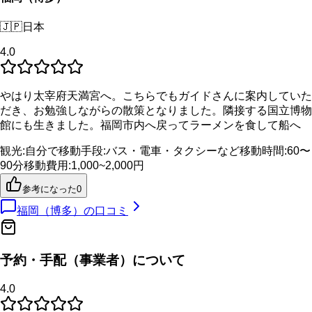
🇯🇵
日本
4.0
やはり太宰府天満宮へ。こちらでもガイドさんに案内していた
だき、お勉強しながらの散策となりました。隣接する国立博物
館にも生きました。福岡市内へ戻ってラーメンを食して船へ
観光
:
自分で
移動手段
:
バス・電車・タクシーなど
移動時間
:
60〜
90分
移動費用
:
1,000~2,000円
参考になった
0
福岡（博多）
の口コミ
予約・手配（事業者）について
4.0