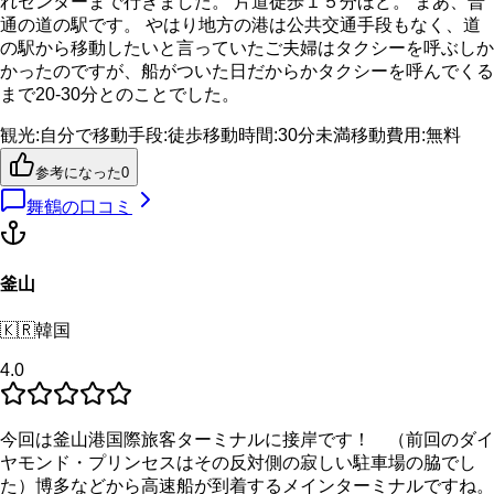
れセンターまで行きました。 片道徒歩１５分ほど。 まあ、普
通の道の駅です。 やはり地方の港は公共交通手段もなく、道
の駅から移動したいと言っていたご夫婦はタクシーを呼ぶしか
かったのですが、船がついた日だからかタクシーを呼んでくる
まで20-30分とのことでした。
観光
:
自分で
移動手段
:
徒歩
移動時間
:
30分未満
移動費用
:
無料
参考になった
0
舞鶴
の口コミ
釜山
🇰🇷
韓国
4.0
今回は釜山港国際旅客ターミナルに接岸です！ （前回のダイ
ヤモンド・プリンセスはその反対側の寂しい駐車場の脇でし
た）博多などから高速船が到着するメインターミナルですね。