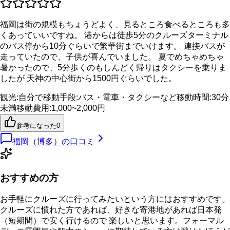
福岡は街の規模もちょうどよく、見るところ食べるところも多
くあっていいですね。 港からは徒歩5分のクルーズターミナル
のバス停から10分ぐらいで繁華街までいけます。 連接バスが
走っていたので、子供が喜んでいました。 夏でめちゃめちゃ
暑かったので、5分歩くのもしんどく帰りはタクシーを乗りま
したが 天神の中心街から1500円ぐらいでした。
観光
:
自分で
移動手段
:
バス・電車・タクシーなど
移動時間
:
30分
未満
移動費用
:
1,000~2,000円
参考になった
0
福岡（博多）
の口コミ
おすすめの方
お手軽にクルーズに行ってみたいという方にはおすすめです。
クルーズに慣れた方であれば、好きな寄港地があれば日本発
（短期間）で安く行けるので 楽しいと思います。フォーマル