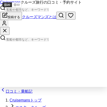
Cruisemans
クルーズ旅行の口コミ・予約サイト
2D
3D
クルーズマンズとは
投稿する
口コミ・乗船記
Cruisemansトップ