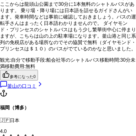
ここからは龍頭山公園まで30分に1本無料のシャトルバスがあ
ります。 乗り場・降り場には日本語を話せるガイドさんがい
ます。発車時間などは事前に確認しておきましょう。バスの運
転手さんはまったく日本語わかりませんので。 ダイヤモン
ド・プリンセスのシャトルバスはもう少し繁華街中心に停まり
ますが、こちらは山の上の駐車場になります。釜山港と同じ系
列の免税店がある場所なのでその協賛で無料（ダイヤモンド・
プリンセスは＄１０）のバスがでているのかなと思いました。
観光
:
自分で
移動手段
:
船会社等のシャトルバス
移動時間
:
30分未
満
移動費用
:
無料
参考になった
0
釜山
の口コミ
福岡（博多）
🇯🇵
日本
4.0