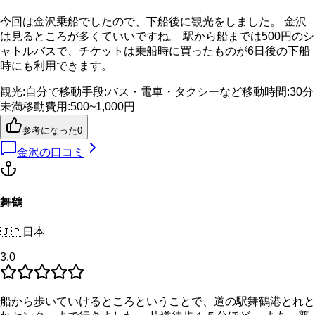
今回は金沢乗船でしたので、下船後に観光をしました。 金沢
は見るところが多くていいですね。 駅から船までは500円のシ
ャトルバスで、チケットは乗船時に買ったものが6日後の下船
時にも利用できます。
観光
:
自分で
移動手段
:
バス・電車・タクシーなど
移動時間
:
30分
未満
移動費用
:
500~1,000円
参考になった
0
金沢
の口コミ
舞鶴
🇯🇵
日本
3.0
船から歩いていけるところということで、道の駅舞鶴港とれと