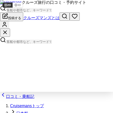
Cruisemans
クルーズ旅行の口コミ・予約サイト
2D
3D
クルーズマンズとは
投稿する
口コミ・乗船記
Cruisemansトップ