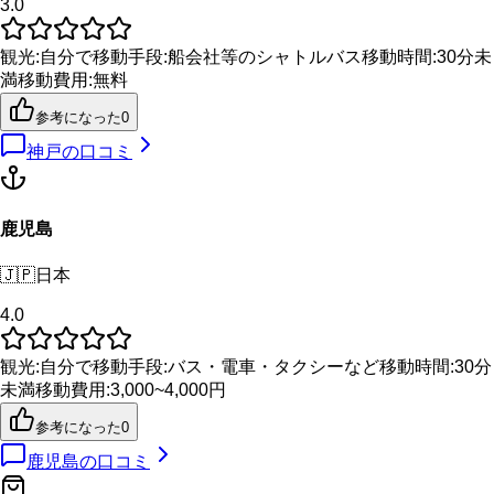
3.0
観光
:
自分で
移動手段
:
船会社等のシャトルバス
移動時間
:
30分未
満
移動費用
:
無料
参考になった
0
神戸
の口コミ
鹿児島
🇯🇵
日本
4.0
観光
:
自分で
移動手段
:
バス・電車・タクシーなど
移動時間
:
30分
未満
移動費用
:
3,000~4,000円
参考になった
0
鹿児島
の口コミ