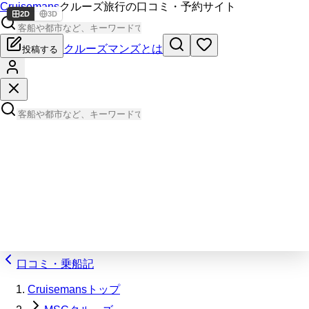
Cruisemans
クルーズ旅行の口コミ・予約サイト
2D
3D
クルーズマンズとは
投稿する
口コミ・乗船記
Cruisemansトップ