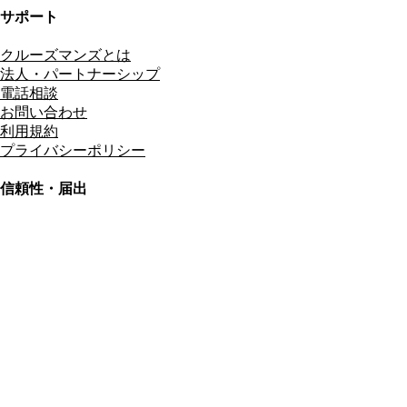
サポート
クルーズマンズとは
法人・パートナーシップ
電話相談
お問い合わせ
利用規約
プライバシーポリシー
信頼性・届出
総合旅行業務取扱管理者
資格保有
適格請求書発行事業者
T3011301023586