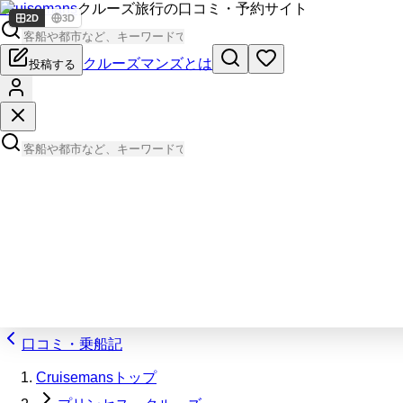
Cruisemans
クルーズ旅行の口コミ・予約サイト
2D
3D
クルーズマンズとは
投稿する
口コミ・乗船記
Cruisemansトップ