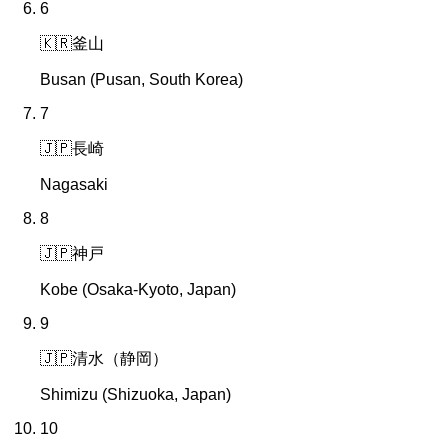
6
🇰🇷
釜山
Busan (Pusan, South Korea)
7
🇯🇵
長崎
Nagasaki
8
🇯🇵
神戸
Kobe (Osaka-Kyoto, Japan)
9
🇯🇵
清水（静岡）
Shimizu (Shizuoka, Japan)
10