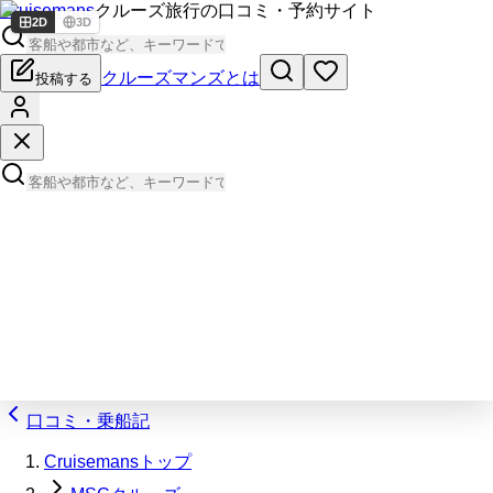
Cruisemans
クルーズ旅行の口コミ・予約サイト
2D
3D
クルーズマンズとは
投稿する
口コミ・乗船記
Cruisemansトップ