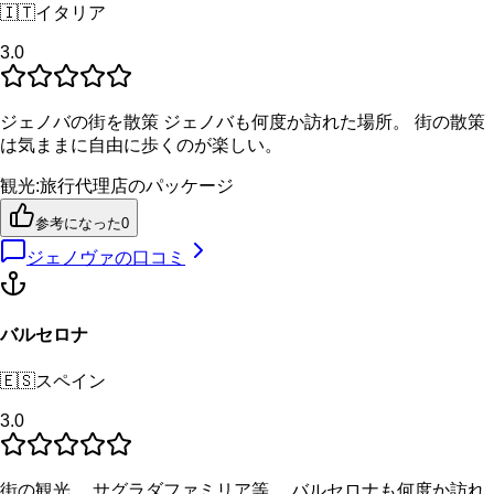
🇮🇹
イタリア
3.0
ジェノバの街を散策 ジェノバも何度か訪れた場所。 街の散策
は気ままに自由に歩くのが楽しい。
観光
:
旅行代理店のパッケージ
参考になった
0
ジェノヴァ
の口コミ
バルセロナ
🇪🇸
スペイン
3.0
街の観光。 サグラダファミリア等。 バルセロナも何度か訪れ