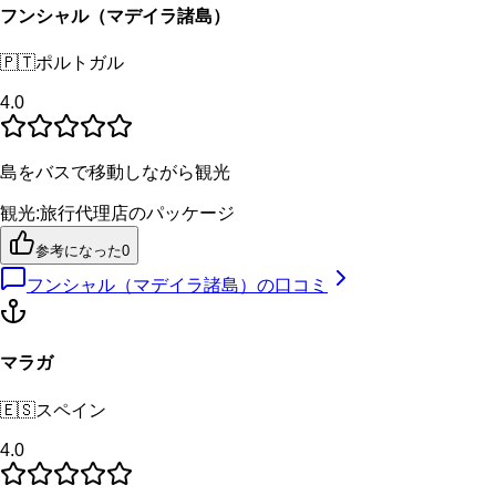
フンシャル（マデイラ諸島）
🇵🇹
ポルトガル
4.0
島をバスで移動しながら観光
観光
:
旅行代理店のパッケージ
参考になった
0
フンシャル（マデイラ諸島）
の口コミ
マラガ
🇪🇸
スペイン
4.0