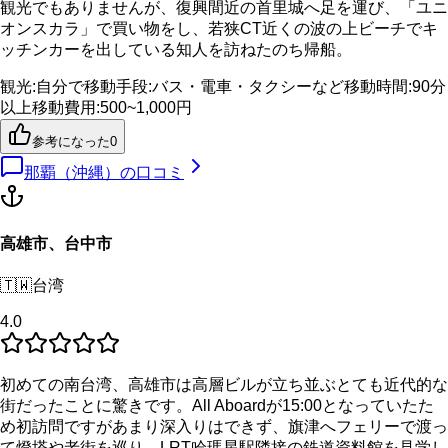
観光でもありませんが、復興間近の首里城へ足を運び、「ユニ
オンスカラ」で買い物をし、若狭CT近くの波の上ビーチでキ
ッチンカーを出している知人を訪ねたのち帰船。
観光
:
自分で
移動手段
:
バス・電車・タクシーなど
移動時間
:
90分
以上
移動費用
:
500~1,000円
参考になった
0
那覇（沖縄）
の口コミ
高雄市、台中市
🇹🇼
台湾
4.0
初めての南台湾、高雄市は高層ビルが立ち並ぶとても近代的な
街だったことに驚きです。All Aboardが15:00となっていたた
め初訪問ですがあまり深入りはできず、旗津へフェリーで渡っ
て燈塔や老街を巡り、LRT哈瑪星駅隣接の鉄道資料館を見学し