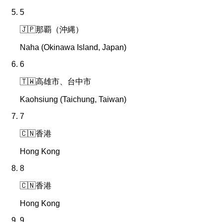
5
🇯🇵
那覇（沖縄）
Naha (Okinawa Island, Japan)
6
🇹🇼
高雄市、台中市
Kaohsiung (Taichung, Taiwan)
7
🇨🇳
香港
Hong Kong
8
🇨🇳
香港
Hong Kong
9