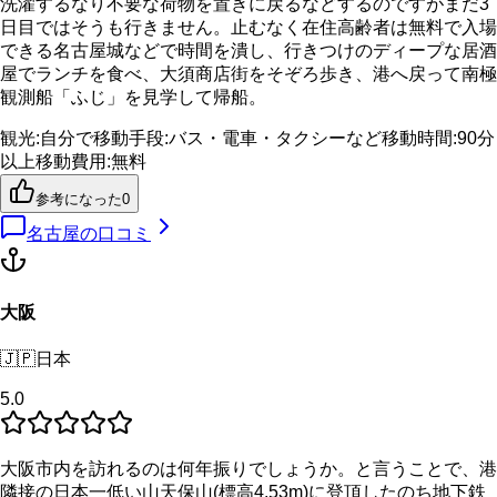
洗濯するなり不要な荷物を置きに戻るなどするのですがまだ3
日目ではそうも行きません。止むなく在住高齢者は無料で入場
できる名古屋城などで時間を潰し、行きつけのディープな居酒
屋でランチを食べ、大須商店街をそぞろ歩き、港へ戻って南極
観測船「ふじ」を見学して帰船。
観光
:
自分で
移動手段
:
バス・電車・タクシーなど
移動時間
:
90分
以上
移動費用
:
無料
参考になった
0
名古屋
の口コミ
大阪
🇯🇵
日本
5.0
大阪市内を訪れるのは何年振りでしょうか。と言うことで、港
隣接の日本一低い山天保山(標高4.53m)に登頂したのち地下鉄