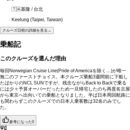
🇹🇼
基隆 / 台北
Keelung (Taipei, Taiwan)
クルーズ日程の詳細を見る
→
乗船記
このクルーズを選んだ理由
毎回Norwegian Cruise Line(Pride of Americaを除く…)が唯一
無二のファーストチョイス。本クルーズ乗船3週間前に下船し
たばかりのNCL SUNですが、残念ながらBack to Backで乗る
には少々予算オーバーだったため一旦帰宅したのち再度名古屋
から東京へ出向いての乗船となりました。半ば日本周回航路に
も関わらずこのクルーズでの日本人乗客数は32名のみでし
た。
参考になった
0