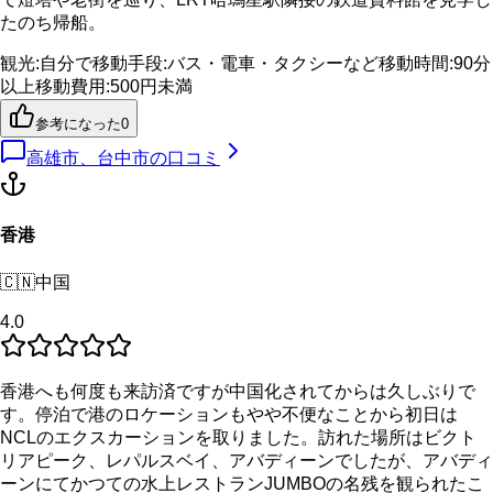
たのち帰船。
観光
:
自分で
移動手段
:
バス・電車・タクシーなど
移動時間
:
90分
以上
移動費用
:
500円未満
参考になった
0
高雄市、台中市
の口コミ
香港
🇨🇳
中国
4.0
香港へも何度も来訪済ですが中国化されてからは久しぶりで
す。停泊で港のロケーションもやや不便なことから初日は
NCLのエクスカーションを取りました。訪れた場所はビクト
リアピーク、レパルスベイ、アバディーンでしたが、アバディ
ーンにてかつての水上レストランJUMBOの名残を観られたこ