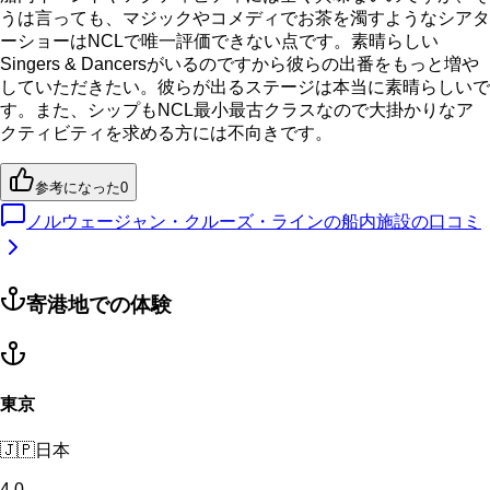
うは言っても、マジックやコメディでお茶を濁すようなシアタ
ーショーはNCLで唯一評価できない点です。素晴らしい
Singers & Dancersがいるのですから彼らの出番をもっと増や
していただきたい。彼らが出るステージは本当に素晴らしいで
す。また、シップもNCL最小最古クラスなので大掛かりなア
クティビティを求める方には不向きです。
参考になった
0
ノルウェージャン・クルーズ・ラインの船内施設の口コミ
寄港地での体験
東京
🇯🇵
日本
4.0