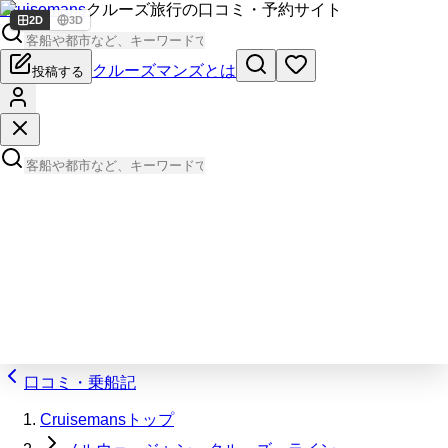
Cruisemans
クルーズ旅行の口コミ・予約サイト
2D
3D
クルーズマンズとは
投稿する
口コミ・乗船記
Cruisemansトップ