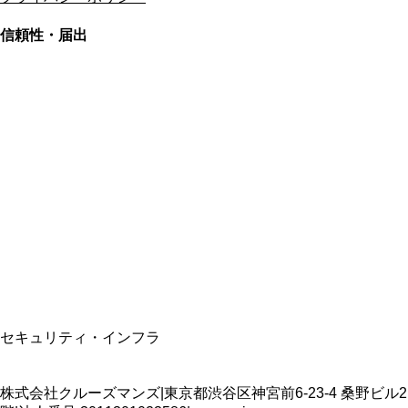
信頼性・届出
総合旅行業務取扱管理者
資格保有
適格請求書発行事業者
T3011301023586
SSL/TLS暗号化通信
セキュリティ・インフラ
株式会社クルーズマンズ
|
東京都渋谷区神宮前6-23-4 桑野ビル2