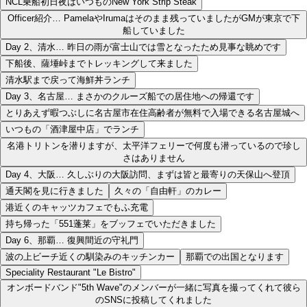
NCL乗船初日夜はいつものNew York Strip Steak
Officer紹介… PamelaやIrumaはそのまま残っていましたがGMが東京で下
船していました
Day 2、清水… 昨日の雨が富士山では雪となったため見事な眺めです
下船後、薩埵峠までトレッキングして来ました
清水駅まで戻って海鮮丼ランチ
Day 3、名古屋… まさかのクルーズ船での居住地への帰還です
とりあえず暇つぶしに名古屋市在住高齢者が無料で入場できる名古屋城へ
いつもの「酒津屋中店」でランチ
名港トリトンを潜りますが、太平洋フェリーで何度も潜っているので珍し
さはありません
Day 4、大阪… 久しぶりの大阪訪問、まずは皆と最寄りの天保山へ登頂
通天閣を見に行きました
久々の「自由軒」のカレー
港近くのキャッツカフェでもふ充電
持ち帰った「551蓬莱」をブッフェでいただきました
Day 6、那覇… 復興間近の守礼門
波の上ビーチ近くの馴染みのキッチンカー
那覇での出国となります
Speciality Restaurant "Le Bistro"
オンボードバンド"5th Wave"のメンバーが一緒に写真を撮ってくれて彼ら
のSNSに投稿してくれました