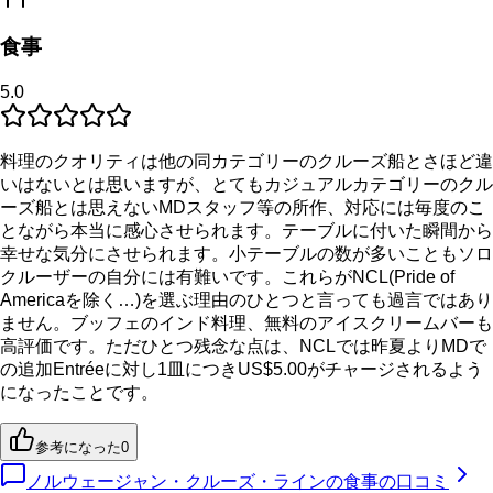
食事
5.0
料理のクオリティは他の同カテゴリーのクルーズ船とさほど違
いはないとは思いますが、とてもカジュアルカテゴリーのクル
ーズ船とは思えないMDスタッフ等の所作、対応には毎度のこ
とながら本当に感心させられます。テーブルに付いた瞬間から
幸せな気分にさせられます。小テーブルの数が多いこともソロ
クルーザーの自分には有難いです。これらがNCL(Pride of
Americaを除く…)を選ぶ理由のひとつと言っても過言ではあり
ません。ブッフェのインド料理、無料のアイスクリームバーも
高評価です。ただひとつ残念な点は、NCLでは昨夏よりMDで
の追加Entréeに対し1皿につきUS$5.00がチャージされるよう
になったことです。
参考になった
0
ノルウェージャン・クルーズ・ラインの食事の口コミ