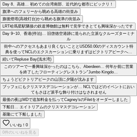
Day 8、高雄… 初めての台湾南部、近代的な都市にビックリ！
旗津へのフェリーから眺める高雄の街並み
旗後燈塔(高雄灯台)から眺める旗津の街並み
LRT哈瑪星駅隣接の鉄道博物館は無料で見学できとても興味深かったです
Day 9~10、香港(停泊)… 旧啓徳空港跡に造られた立派なクルーズターミナ
ル
街中へのアクセスもあまり良くないこととUSD50.00のディスカウント特
典を使ってNCLのエクスカーションに乗りまずはビクトリアピークへ…
続いてRepluse Bay(浅水湾)
このツアーで一番興味深かったのはこちら、Aberdeen… 何年か前に営業
を終了したフローティングレストラン"Jumbo Kingdo…
ちょうどビクトリアピークの山頂に夕陽が沈みます
ブッフェにもクリスマスデコレーションが… NCLではどのイベントにおい
てもさほど派手な飾り付けはなされません
最後の夜はMDで追加料金を払ってCagney'sのFiletをオーダーしました
下船日… エイトリアムのクリスマスデコレーション
基隆にて下船しました
いいね！
0
0件のいいねを見る