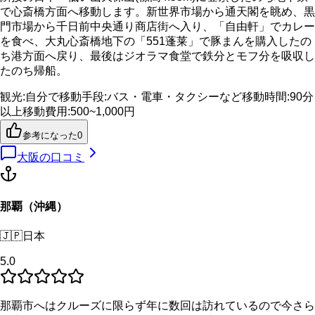
で心斎橋方面へ移動します。新世界市場から通天閣を眺め、黒
門市場から千日前中央通り商店街へ入り、「自由軒」でカレー
を食べ、大丸心斎橋地下の「551蓬莱」で豚まんを購入したの
ち港方面へ戻り、最後はジオラマ食堂で鉄分とモフ分を吸収し
たのち帰船。
観光
:
自分で
移動手段
:
バス・電車・タクシーなど
移動時間
:
90分
以上
移動費用
:
500~1,000円
参考になった
0
大阪
の口コミ
那覇（沖縄）
🇯🇵
日本
5.0
那覇市へはクルーズに限らず年に数回は訪れているので今さら