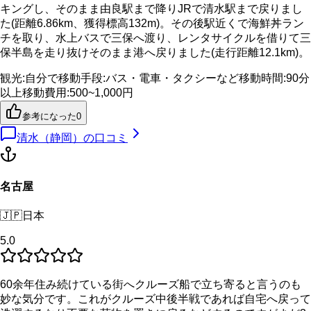
キングし、そのまま由良駅まで降りJRで清水駅まで戻りまし
た(距離6.86km、獲得標高132m)。その後駅近くで海鮮丼ラン
チを取り、水上バスで三保へ渡り、レンタサイクルを借りて三
保半島を走り抜けそのまま港へ戻りました(走行距離12.1km)。
観光
:
自分で
移動手段
:
バス・電車・タクシーなど
移動時間
:
90分
以上
移動費用
:
500~1,000円
参考になった
0
清水（静岡）
の口コミ
名古屋
🇯🇵
日本
5.0
60余年住み続けている街へクルーズ船で立ち寄ると言うのも
妙な気分です。これがクルーズ中後半戦であれば自宅へ戻って