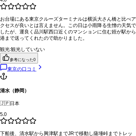
お台場にある東京クルーズターミナルは横浜大さん橋と比べア
クセスが良いとは言えません。この日は小雨降る生憎の天気で
したが、運良く品川駅西口近くのマンションに住む姪が駅から
港まで送ってくれたので助かりました。
観光
:
観光していない
参考になった
0
東京
の口コミ
清水（静岡）
🇯🇵
日本
5.0
下船後、清水駅から興津駅までJRで移動し薩埵峠までトレッ