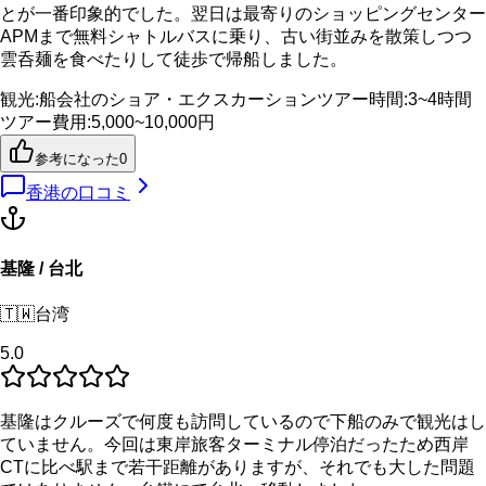
とが一番印象的でした。翌日は最寄りのショッピングセンター
APMまで無料シャトルバスに乗り、古い街並みを散策しつつ
雲呑麺を食べたりして徒歩で帰船しました。
観光
:
船会社のショア・エクスカーション
ツアー時間
:
3~4時間
ツアー費用
:
5,000~10,000円
参考になった
0
香港
の口コミ
基隆 / 台北
🇹🇼
台湾
5.0
基隆はクルーズで何度も訪問しているので下船のみで観光はし
ていません。今回は東岸旅客ターミナル停泊だったため西岸
CTに比べ駅まで若干距離がありますが、それでも大した問題