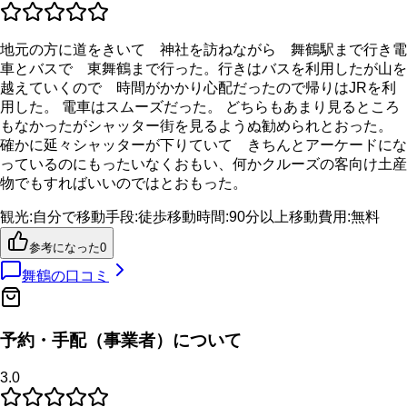
地元の方に道をきいて 神社を訪ねながら 舞鶴駅まで行き電
車とバスで 東舞鶴まで行った。行きはバスを利用したが山を
越えていくので 時間がかかり心配だったので帰りはJRを利
用した。 電車はスムーズだった。 どちらもあまり見るところ
もなかったがシャッター街を見るようぬ勧められとおった。
確かに延々シャッターが下りていて きちんとアーケードにな
っているのにもったいなくおもい、何かクルーズの客向け土産
物でもすればいいのではとおもった。
観光
:
自分で
移動手段
:
徒歩
移動時間
:
90分以上
移動費用
:
無料
参考になった
0
舞鶴
の口コミ
予約・手配（事業者）について
3.0