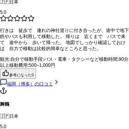
🇯🇵
日本
5.0
行きは 徒歩で 連れの神社巡りに付き合ったが、途中で地下
鉄やバスも利用して移動した。 帰りは 近くまで バスで来
て 途中から 歩いて帰った。 地図でしっかり確認しておけ
ば 自力で移動は比較的簡単なところと思った。
観光
:
自分で
移動手段
:
バス・電車・タクシーなど
移動時間
:
90分
以上
移動費用
:
500~1,000円
参考になった
0
福岡（博多）
の口コミ
舞鶴
🇯🇵
日本
5.0