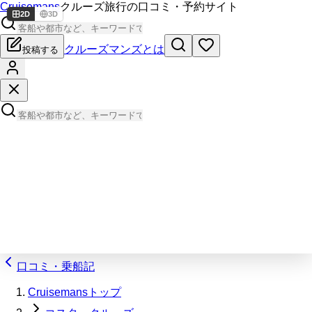
Cruisemans
クルーズ旅行の口コミ・予約サイト
2D
3D
クルーズマンズとは
投稿する
口コミ・乗船記
Cruisemansトップ