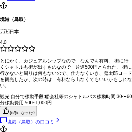
境港（鳥取）
🇯🇵
日本
4.0
とにかく、カジュアルシップなので なんでも有料。 街に行
くシャトルも街が出すものなので 片道500円とられた。 街に
行かないと周りは何もないので、仕方なくいき、鬼太郎ロード
を観光したが、次の時は 有料なら出なくてもいいかもしれな
い。
観光
:
自分で
移動手段
:
船会社等のシャトルバス
移動時間
:
30〜60
分
移動費用
:
500~1,000円
参考になった
0
境港（鳥取）
の口コミ