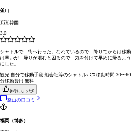
釜山
🇰🇷
韓国
3.0
シャトルで 街へ行った。なれているので 降りてからは移動
は早いが 帰りが混むと困るので 気を付けて早めに帰るよう
にした。
観光
:
自分で
移動手段
:
船会社等のシャトルバス
移動時間
:
30〜60
分
移動費用
:
無料
参考になった
0
釜山
の口コミ
福岡（博多）