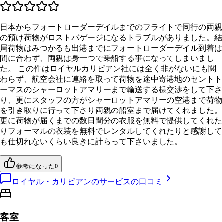
日本からフォートローダーデイルまでのフライトで同行の両親
の預け荷物がロストバゲージになるトラブルがありました。結
局荷物はみつかるも出港までにフォートローダーデイル到着は
間に合わず、両親は身一つで乗船する事になってしまいまし
た。 この件はロイヤルカリビアン社には全く非がないにも関
わらず、航空会社に連絡を取って荷物を途中寄港地のセントト
ーマスのシャーロットアマリーまで輸送する様交渉をして下さ
り、更にスタッフの方がシャーロットアマリーの空港まで荷物
を引き取りに行って下さり両親の船室まで届けてくれました。
更に荷物が届くまでの数日間分の衣服を無料で提供してくれた
りフォーマルの衣装を無料でレンタルしてくれたりと感謝して
も仕切れないくらい良きに計らって下さいました。
参考になった
0
ロイヤル・カリビアンのサービスの口コミ
客室