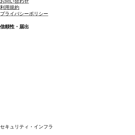
お問い合わせ
利用規約
プライバシーポリシー
信頼性・届出
総合旅行業務取扱管理者
資格保有
適格請求書発行事業者
T3011301023586
SSL/TLS暗号化通信
セキュリティ・インフラ