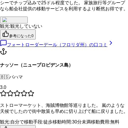
シーでチップ込みで25ドル程度でした。 家族旅行等グループ
なら船会社提供の移動サービスを利用するより断然お得です。
観光
:
観光していない
参考になった
0
フォートローダーデール（フロリダ州）
の口コミ
ナッソー（ニュープロビデンス島）
🇧🇸
バハマ
3.0
ストローマーケット、海賊博物館等巡りました。 嵐のような
天候でしたので街中散策も早めに切り上げて船に戻りました。
観光
:
自分で
移動手段
:
徒歩
移動時間
:
30分未満
移動費用
:
無料