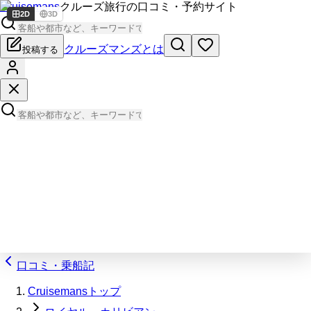
Cruisemans
クルーズ旅行の口コミ・予約サイト
2D
3D
クルーズマンズとは
投稿する
口コミ・乗船記
Cruisemansトップ