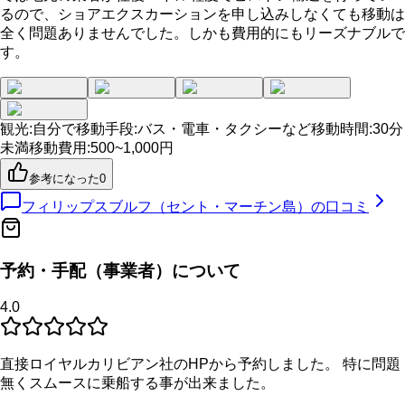
るので、ショアエクスカーションを申し込みしなくても移動は
全く問題ありませんでした。しかも費用的にもリーズナブルで
す。
観光
:
自分で
移動手段
:
バス・電車・タクシーなど
移動時間
:
30分
未満
移動費用
:
500~1,000円
参考になった
0
フィリップスブルフ（セント・マーチン島）
の口コミ
予約・手配（事業者）について
4.0
直接ロイヤルカリビアン社のHPから予約しました。 特に問題
無くスムースに乗船する事が出来ました。