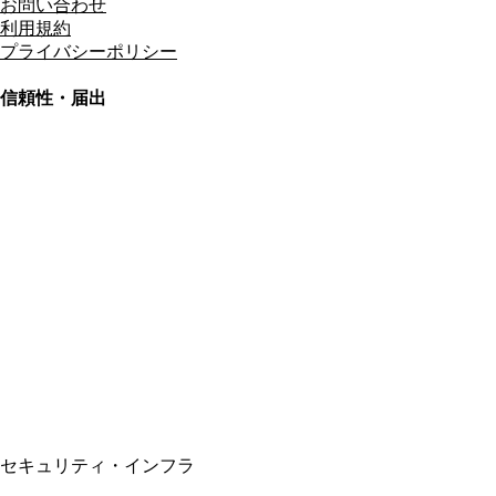
お問い合わせ
利用規約
プライバシーポリシー
信頼性・届出
総合旅行業務取扱管理者
資格保有
適格請求書発行事業者
T3011301023586
SSL/TLS暗号化通信
セキュリティ・インフラ