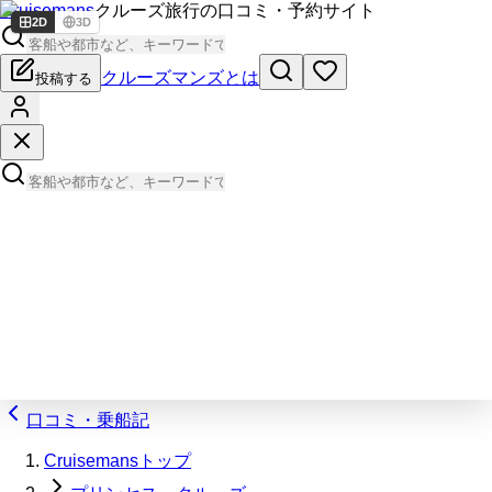
Cruisemans
クルーズ旅行の口コミ・予約サイト
2D
3D
クルーズマンズとは
投稿する
口コミ・乗船記
Cruisemansトップ