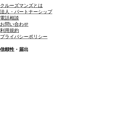
クルーズマンズとは
法人・パートナーシップ
電話相談
お問い合わせ
利用規約
プライバシーポリシー
信頼性・届出
総合旅行業務取扱管理者
資格保有
適格請求書発行事業者
T3011301023586