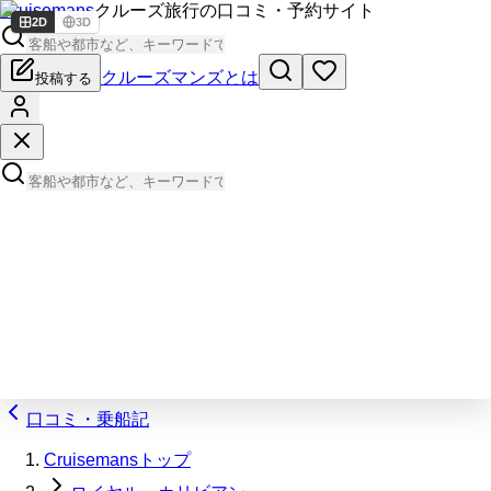
Cruisemans
クルーズ旅行の口コミ・予約サイト
2D
3D
クルーズマンズとは
投稿する
口コミ・乗船記
Cruisemansトップ