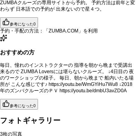
ZUMBAクルーズの専用サイトから予約。 予約方法は前年と変
わらず 日本語での予約が 出来ないので星４つ。
参考になった
0
予約・手配の方法：
「
ZUMBA.COM
」を利用
おすすめの方
毎日、憧れのインストラクターの 指導を朝から晩まで受講出
来るので ZUMBA Loversには堪らないクルーズ。 ↓4日目の 夜
のワークショップの様子。 毎日、朝から晩まで 船内いたる場
所が こんな感じです♪ https://youtu.be/WmGYiHu7Wu8 ↓2018
年のズンバクルーズのＰＶ https://youtu.be/dmbU3avZD0A
参考になった
0
フォトギャラリー
3
枚の写真