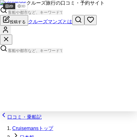
Cruisemans
クルーズ旅行の口コミ・予約サイト
2D
3D
クルーズマンズとは
投稿する
口コミ・乗船記
Cruisemansトップ