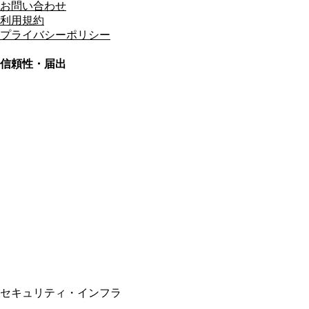
お問い合わせ
利用規約
プライバシーポリシー
信頼性・届出
総合旅行業務取扱管理者
資格保有
適格請求書発行事業者
T3011301023586
SSL/TLS暗号化通信
セキュリティ・インフラ