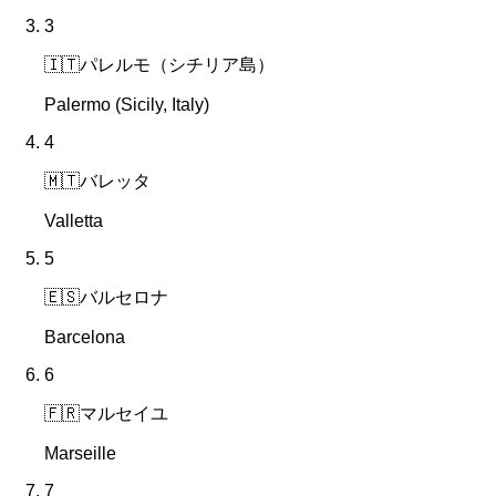
3
🇮🇹
パレルモ（シチリア島）
Palermo (Sicily, Italy)
4
🇲🇹
バレッタ
Valletta
5
🇪🇸
バルセロナ
Barcelona
6
🇫🇷
マルセイユ
Marseille
7