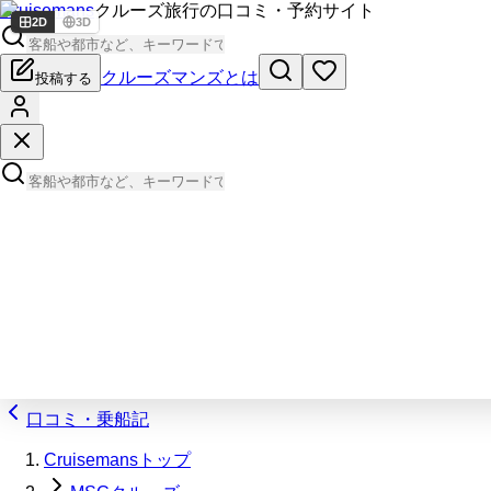
Cruisemans
クルーズ旅行の口コミ・予約サイト
2D
3D
クルーズマンズとは
投稿する
口コミ・乗船記
Cruisemansトップ