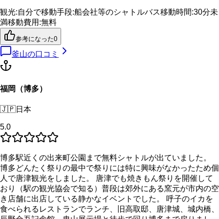
観光
:
自分で
移動手段
:
船会社等のシャトルバス
移動時間
:
30分未
満
移動費用
:
無料
参考になった
0
釜山
の口コミ
福岡（博多）
🇯🇵
日本
5.0
博多駅近くの出来町公園まで無料シャトルが出ていました。
博多どんたく祭りの最中で祭りには特に興味がなかったため個
人で唐津観光をしました。 唐津でも焼きもん祭りを開催して
おり（駅の観光協会で知る）普段は郊外にある窯元が市内の空
き店舗に出店している静かなイベントでした。 呼子のイカを
食べられるレストランでランチ、旧高取邸、唐津城、城内橋、