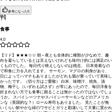
参考になった
0
食事
4.0
【リド】★★★☆☆ 朝～夜とも全体的に種類が少なめで、趣
向を凝らしているとは言えないけれども味付け的には満足のい
くものでした。 毎日代り映えしないのは残念。 日本発着なの
で和食に力を入れてます。 サーモン、マグロの刺身があり、
日によってハマチもありましたがどれも脂が乗っていて美味し
かったです。（切り方はご愛敬） 白米、味噌汁、焼魚、漬
物、梅干し（いずれも試さず）が常にあったので、毎日洋食を
好まれない方でも食事に困ることは無かったのではないでしょ
うか。 スパイシーツナやスパイシーサーモンなどのアメリカ
ンな（英国的な？）ロール寿司もありました。 見たことが無
いくらい鮮やかな緑のワサビとガリと勘違いして大量に置かれ