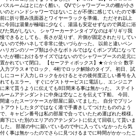
バスルームはとにかく酷い。 QVでシャワーブースの棚が小さ
いのとハンドシャワーではないことが不便に感じていたので事
前に折り畳み洗面器とワイヤーラックを準備。 ただそれ以上
に今回は湯量が極端に少なく、湯温も安定せずなので満足に浴
びた気がしない。 シャワーカーテンタイプなのはギリギリ我
慢できるとしても、長さが足りず、片側が固定されたりしてい
ないので外ハネして非常に使いづらかった。 以前と違いペン
ハリガンのソープ類は小さなボトルではなくポンプ式になって
いたが棚におけるサイズではないのでシャワーブースの足元に
置かれていて閉口。 【セーフティボックス】★☆☆☆☆ 数字
入力プラス＃でロック、4桁でロック解除のタイプ。 初日、試
しにコード入力しロックをかけるとその後何度正しい番号を入
れてもエラー。 すぐにゲストサービスに電話し、エンジニア
に来て貰うように伝えても8日間来る事は無かった。 ステイト
ルームアテンダントに中身は空なことを伝えて下船。 今回、
間違ったスーツケースが部屋に届いてました。 自分でプリン
トアウトしたタグではなく港で手書きしてつけたもののよう
で、キャビン番号は私の部屋で合っていたため運ばれた模様。
廊下にいた別のエリアのアテンダントに伝えて回収して貰いま
した。 部屋の中に届いているので中に入っていなかったら気
付く事は無かったのでさらに見つけるまでに時間がかかったこ