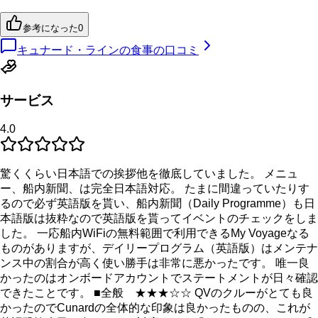
参考になった
0
キュナード・ラインの食事の口コミ
サービス
4.0
驚くくらい日本語での挨拶他を徹底していました。 メニュ
ー、船内新聞、は完全日本語対応。 たまに間違っていたりす
るので必ず英語版を貰い、船内新聞（Daily Programme）も日
本語版は抜粋なので英語版を貰ってイベントのチェックをしま
した。 一応船内WiFiの無料範囲で利用できるMy Voyageなる
ものがありますが、デイリープログラム（英語版）はメンテナ
ンス中の割合が高く使い勝手は非常に悪かったです。 唯一良
かったのはオンボードアカウントでステートメントが日々確認
できたことです。 ■全般 ★★★☆☆ QVのクルーがとても良
かったのでCunardの全体的な印象は良かったものの、これが