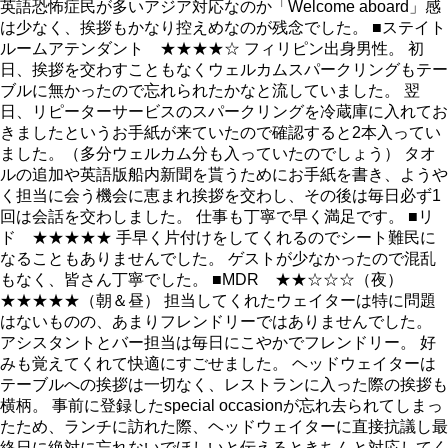
英語恐怖症民が多いアジア対応なのか「Welcome aboard」感
は少なく、挨拶もかなり控えめなのが残念でした。 ■ステイト
ルームアテンダント ★★★★☆ フィリピン出身男性。 初
日、挨拶を交わすこともなくウェルカムスパークリングもテー
ブルに無かったので忘れられたかなと流していました。 翌
日、リピーターサービスのスパークリングを冷蔵庫に入れてお
きましたというお手紙が来ていたので確認すると2本入ってい
ました。（多分ウェルカム分も入っていたのでしょう） タオ
ルの追加や英語版船内新聞を貰うためにお手紙を書き、ようや
く担当に会う機会に恵まれ挨拶を交わし、その後は毎日必ず1
回は会話を交わしました。 仕事も丁寧で早く満足です。 ■リ
ド ★★★★★ 手早く片付けをしてくれるのでシート難民に
なることもありませんでした。 ゲストが少なかったので混乱
もなく、皆さん丁寧でした。 ■MDR ★★☆☆☆（夜）
★★★★★（朝＆昼） 担当してくれたウェイターは特に問題
はないものの、あまりフレンドリーではありませんでした。
アシスタントとバー担当は毎日にこやかでフレンドリー。 好
みも覚えてくれて快適にすごせました。 ヘッドウェイターは
テーブルへの挨拶は一切なく、レストランに入った際の挨拶も
横柄。 事前に登録したspecial occasionが忘れ去られてしまっ
たため、ランチに訪れた際、ヘッドウェイターに直接抗議し最
終日に絶対に忘れないでほしいと伝えるときちんと対応してく