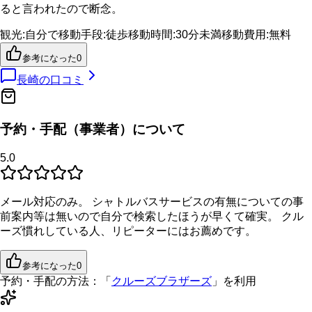
ると言われたので断念。
観光
:
自分で
移動手段
:
徒歩
移動時間
:
30分未満
移動費用
:
無料
参考になった
0
長崎
の口コミ
予約・手配（事業者）について
5.0
メール対応のみ。 シャトルバスサービスの有無についての事
前案内等は無いので自分で検索したほうが早くて確実。 クル
ーズ慣れしている人、リピーターにはお薦めです。
参考になった
0
予約・手配の方法：
「
クルーズブラザーズ
」を利用