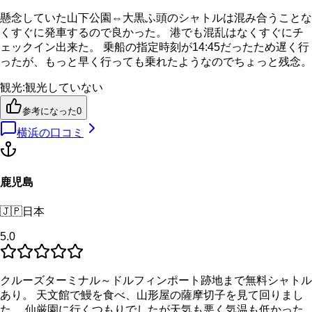
懸念していた山下公園⇔大黒ふ頭のシャトルは混み合うことな
くすぐに発車するので良かった。 港でも混乱はなくすぐにチ
ェックイン出来た。 乗船の指定時刻が14:45だったため遅く行
ったが、もっと早く行っても乗れたようなのでちょっと残念。
観光
:
観光していない
参考になった
0
横浜
の口コミ
鹿児島
🇯🇵
日本
5.0
クルーズターミナル～ドルフィンポート跡地まで無料シャトル
あり。 天文館で鰻を食べ、山形屋の薩摩切子を見て回りまし
た。 仙厳園に行くつもりでしたが天気も悪く気温も低かった