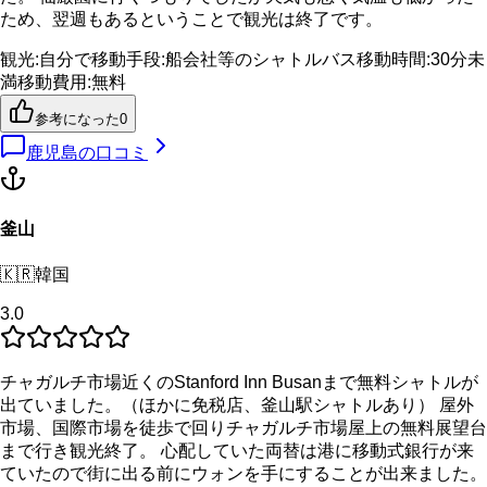
ため、翌週もあるということで観光は終了です。
観光
:
自分で
移動手段
:
船会社等のシャトルバス
移動時間
:
30分未
満
移動費用
:
無料
参考になった
0
鹿児島
の口コミ
釜山
🇰🇷
韓国
3.0
チャガルチ市場近くのStanford Inn Busanまで無料シャトルが
出ていました。（ほかに免税店、釜山駅シャトルあり） 屋外
市場、国際市場を徒歩で回りチャガルチ市場屋上の無料展望台
まで行き観光終了。 心配していた両替は港に移動式銀行が来
ていたので街に出る前にウォンを手にすることが出来ました。