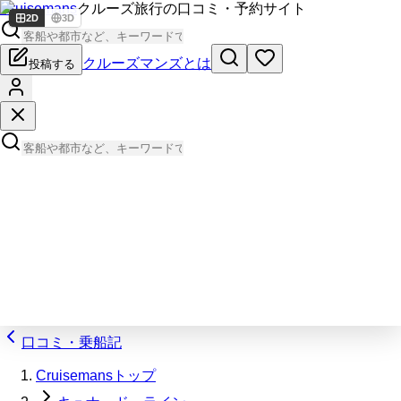
Cruisemans
クルーズ旅行の口コミ・予約サイト
2D
3D
クルーズマンズとは
投稿する
口コミ・乗船記
Cruisemansトップ