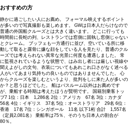
おすすめの方
静かに過ごしたい人にお薦め。 フォーマル映えするポイント
が多いので写真撮影も楽しめます。 GWは日本人だらけなので
普通の外国船クルーズとは大きく違います。 どこに行っても
時間前に長蛇の列、レストランでは窓側に固執し窓側じゃない
とクレーム。 ブッフェも一方通行に並び、空いている所に移
動して取ると露骨に嫌な顔をしている人を見たり、普通のクル
ーズでは考えられない異常な光景に何度も遭遇しました。 常
に監視されているような状態で、はみ出し者には厳しい視線や
聞えよがしの文句、衣装についてもあれこれ口さがなく述べる
人がいてあまり気持ちの良いものではありませんでした。 心
からクルーズを楽しむというより、批判をしに来た人が多いの
か？と思うほどでした。 船はバスルーム以外はお薦めです
が、乗船する時期は考えたほうが賢明です。 国籍別乗客トッ
プ7 1位：日本 1,286名 2位：アメリカ 67名 3位：カナダ
56名 4位：イギリス 37名 5位：オーストラリア 29名 6位：
香港 17名 7位：シンガポール 11名 以下1桁 合計 1,557名
（定員2,081名） 乗船率は75％、そのうち日本人の割合が
80％。