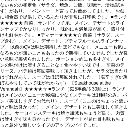
ないものの和定食（サラダ、焼魚、ご飯、味噌汁、漬物/試さ
ず）があり、「ベントー」と言ってお薦めしてました。 お盆
に和食器で提供しているあたりが非常に好印象です。 ■ランチ
★★★★★ 前菜、サンドイッチ系、メイン、デザートのライ
ンナップでかなりしっかり。 味的にも満足度が高く、盛り付
けも鮮やかです。 ■ディナー★★★★☆ 前菜（サラダ、スー
プ含む）、メイン、デザート、プティフルールのラインナッ
プ。 以前のQVは味は期待したほどでもなく、メニューも気に
なるものが無いこともあったので期待していませんでしたが良
い意味で裏切られました。 ポーション的にも多すぎず、メイ
ンの味付けは濃すぎることなく食べやすい味です。 前菜のテ
リーヌ、パテ類は毎回美味しく頂きましたが、サラダは当たり
はずれがあり、スープはほぼ毎回外れでした。（塩辛すぎor薄
ぼんやりしていて味がわからず） 【Steakhouse at the
Verandah】★★★★☆ ■ランチ（$25事前/＄30船上） ランチ
はメインのメニューが極端に少なくステーキは1種類のみ。 パ
ン（美味しすぎてお代わり）、スープ（ここのはちょっと濃い
けど味は良かった）、メイン、デザートともに美味しく頂きま
した。 サーロインステーキは焼き加減もちょうど良く、肉質
は硬すぎず味も良かったです。 デザートが見た目も味もちょ
っと意外な新しいタイプのアップルパイでした。