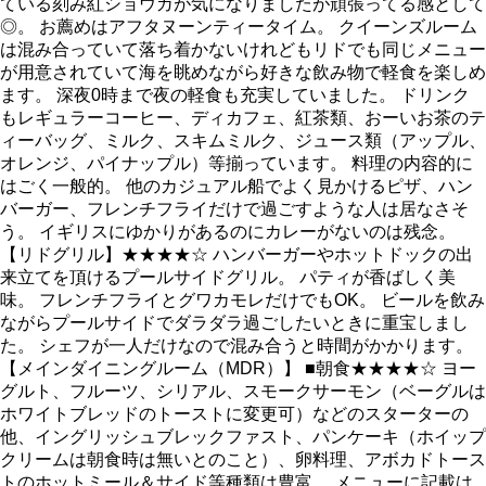
ている刻み紅ショウガが気になりましたが頑張ってる感として
◎。 お薦めはアフタヌーンティータイム。 クイーンズルーム
は混み合っていて落ち着かないけれどもリドでも同じメニュー
が用意されていて海を眺めながら好きな飲み物で軽食を楽しめ
ます。 深夜0時まで夜の軽食も充実していました。 ドリンク
もレギュラーコーヒー、ディカフェ、紅茶類、おーいお茶のテ
ィーバッグ、ミルク、スキムミルク、ジュース類（アップル、
オレンジ、パイナップル）等揃っています。 料理の内容的に
はごく一般的。 他のカジュアル船でよく見かけるピザ、ハン
バーガー、フレンチフライだけで過ごすような人は居なさそ
う。 イギリスにゆかりがあるのにカレーがないのは残念。
【リドグリル】★★★★☆ ハンバーガーやホットドックの出
来立てを頂けるプールサイドグリル。 パティが香ばしく美
味。 フレンチフライとグワカモレだけでもOK。 ビールを飲み
ながらプールサイドでダラダラ過ごしたいときに重宝しまし
た。 シェフが一人だけなので混み合うと時間がかかります。
【メインダイニングルーム（MDR）】 ■朝食★★★★☆ ヨー
グルト、フルーツ、シリアル、スモークサーモン（ベーグルは
ホワイトブレッドのトーストに変更可）などのスターターの
他、イングリッシュブレックファスト、パンケーキ（ホイップ
クリームは朝食時は無いとのこと）、卵料理、アボカドトース
トのホットミール＆サイド等種類は豊富。 メニューに記載は