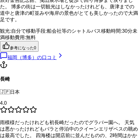
辰野金吾記念館、曳山展示場と徒歩で回り博多まで戻りまし
た。 博多の街は一切観光はしなかったけれども、唐津までの
道中と唐津の町並みや海岸の景色がとても美しかったので大満
足です。
観光
:
自分で
移動手段
:
船会社等のシャトルバス
移動時間
:
30分未
満
移動費用
:
無料
参考になった
0
福岡（博多）
の口コミ
長崎
🇯🇵
日本
4.0
雨模様だったけれども初長崎だったのでグラバー園へ。 天気
は悪かったけれどもバラと停泊中のクイーンエリザベスの眺め
は最高でした。 四海楼は開店前に並んだものの、2時間はかか