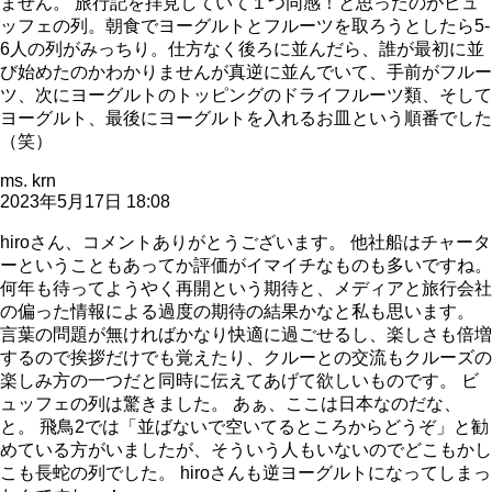
ません。 旅行記を拝見していて１つ同感！と思ったのがビュ
ッフェの列。朝食でヨーグルトとフルーツを取ろうとしたら5-
6人の列がみっちり。仕方なく後ろに並んだら、誰が最初に並
び始めたのかわかりませんが真逆に並んでいて、手前がフルー
ツ、次にヨーグルトのトッピングのドライフルーツ類、そして
ヨーグルト、最後にヨーグルトを入れるお皿という順番でした
（笑）
ms. krn
2023年5月17日 18:08
hiroさん、コメントありがとうございます。 他社船はチャータ
ーということもあってか評価がイマイチなものも多いですね。
何年も待ってようやく再開という期待と、メディアと旅行会社
の偏った情報による過度の期待の結果かなと私も思います。
言葉の問題が無ければかなり快適に過ごせるし、楽しさも倍増
するので挨拶だけでも覚えたり、クルーとの交流もクルーズの
楽しみ方の一つだと同時に伝えてあげて欲しいものです。 ビ
ュッフェの列は驚きました。 あぁ、ここは日本なのだな、
と。 飛鳥2では「並ばないで空いてるところからどうぞ」と勧
めている方がいましたが、そういう人もいないのでどこもかし
こも長蛇の列でした。 hiroさんも逆ヨーグルトになってしまっ