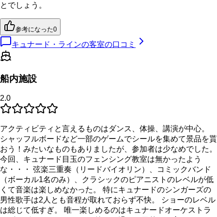
とでしょう。
参考になった
0
キュナード・ラインの客室の口コミ
船内施設
2.0
アクティビティと言えるものはダンス、体操、講演が中心。
シャッフルボードなど一部のゲームでシールを集めて景品を貰
おう！みたいなものもありましたが、参加者は少なめでした。
今回、キュナード目玉のフェンシング教室は無かったよう
な・・・ 弦楽三重奏（リードバイオリン）、コミックバンド
（ボーカル1名のみ）、クラシックのピアニストのレベルが低
くて音楽は楽しめなかった。 特にキュナードのシンガーズの
男性歌手は2人とも音程が取れておらず不快。 ショーのレベル
は総じて低すぎ。 唯一楽しめるのはキュナードオーケストラ