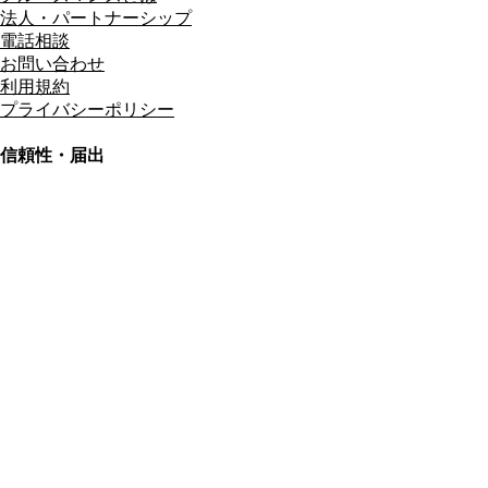
法人・パートナーシップ
電話相談
お問い合わせ
利用規約
プライバシーポリシー
信頼性・届出
総合旅行業務取扱管理者
資格保有
適格請求書発行事業者
T3011301023586
SSL/TLS暗号化通信