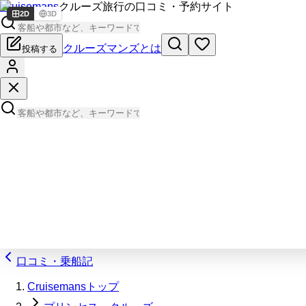
Cruisemans
クルーズ旅行の口コミ・予約サイト
2D
3D
クルーズマンズとは
投稿する
口コミ・乗船記
Cruisemansトップ