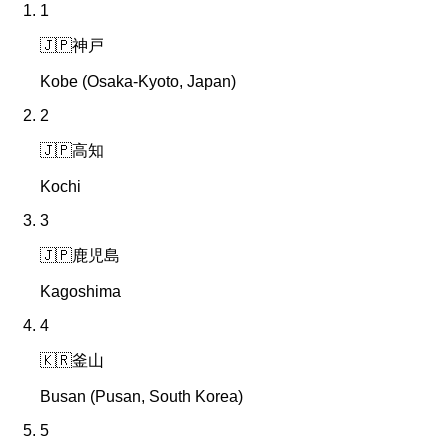
1
🇯🇵
神戸
Kobe (Osaka-Kyoto, Japan)
2
🇯🇵
高知
Kochi
3
🇯🇵
鹿児島
Kagoshima
4
🇰🇷
釜山
Busan (Pusan, South Korea)
5