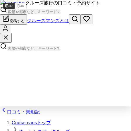
Cruisemans
クルーズ旅行の口コミ・予約サイト
2D
3D
クルーズマンズとは
投稿する
口コミ・乗船記
Cruisemansトップ