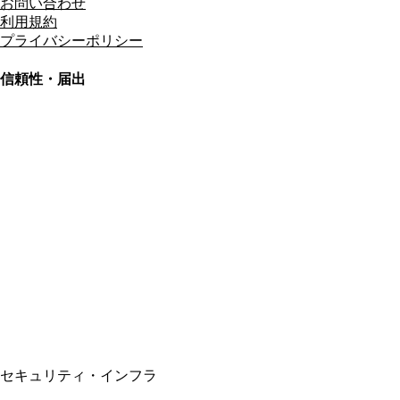
お問い合わせ
利用規約
プライバシーポリシー
信頼性・届出
総合旅行業務取扱管理者
資格保有
適格請求書発行事業者
T3011301023586
SSL/TLS暗号化通信
セキュリティ・インフラ