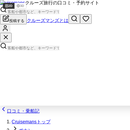
Cruisemans
クルーズ旅行の口コミ・予約サイト
2D
3D
クルーズマンズとは
投稿する
口コミ・乗船記
Cruisemansトップ