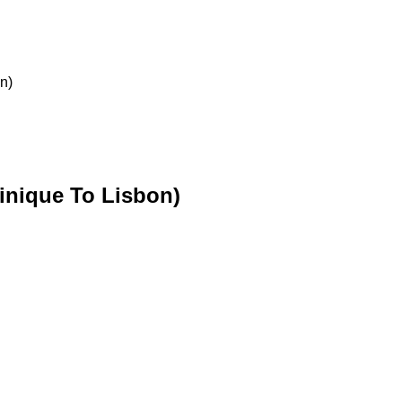
n)
tinique To Lisbon)