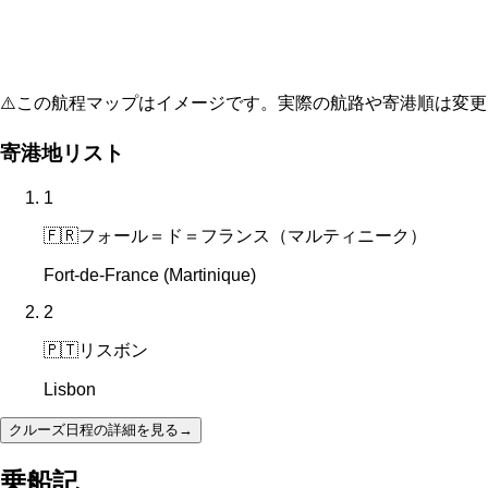
⚠️
この航程マップはイメージです。実際の航路や寄港順は変更
寄港地リスト
1
🇫🇷
フォール＝ド＝フランス（マルティニーク）
Fort-de-France (Martinique)
2
🇵🇹
リスボン
Lisbon
クルーズ日程の詳細を見る
→
乗船記