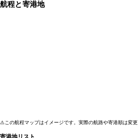
航程と寄港地
⚠️
この航程マップはイメージです。実際の航路や寄港順は変更
寄港地リスト