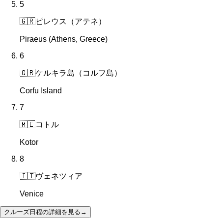
5
🇬🇷
ピレウス（アテネ）
Piraeus (Athens, Greece)
6
🇬🇷
ケルキラ島（コルフ島）
Corfu Island
7
🇲🇪
コトル
Kotor
8
🇮🇹
ヴェネツィア
Venice
クルーズ日程の詳細を見る
→