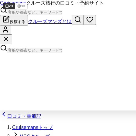
Cruisemans
クルーズ旅行の口コミ・予約サイト
2D
3D
クルーズマンズとは
投稿する
口コミ・乗船記
Cruisemansトップ