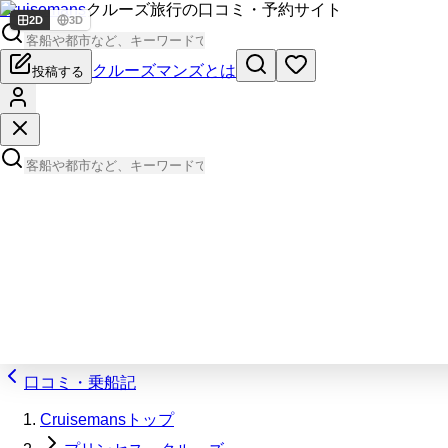
Cruisemans
クルーズ旅行の口コミ・予約サイト
2D
3D
クルーズマンズとは
投稿する
口コミ・乗船記
Cruisemansトップ