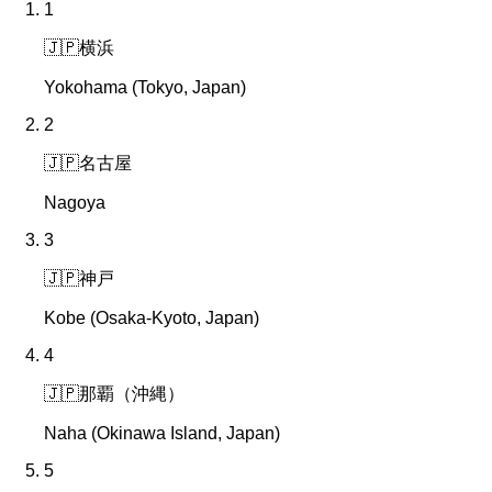
1
🇯🇵
横浜
Yokohama (Tokyo, Japan)
2
🇯🇵
名古屋
Nagoya
3
🇯🇵
神戸
Kobe (Osaka-Kyoto, Japan)
4
🇯🇵
那覇（沖縄）
Naha (Okinawa Island, Japan)
5