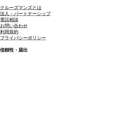
クルーズマンズとは
法人・パートナーシップ
電話相談
お問い合わせ
利用規約
プライバシーポリシー
信頼性・届出
総合旅行業務取扱管理者
資格保有
適格請求書発行事業者
T3011301023586