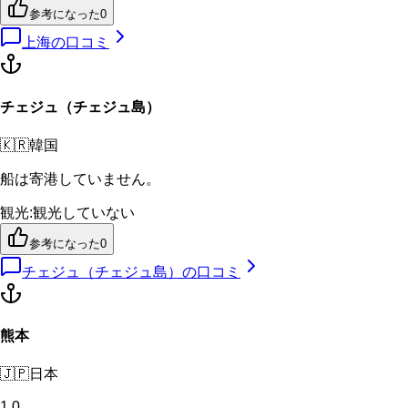
参考になった
0
上海
の口コミ
チェジュ（チェジュ島）
🇰🇷
韓国
船は寄港していません。
観光
:
観光していない
参考になった
0
チェジュ（チェジュ島）
の口コミ
熊本
🇯🇵
日本
1.0