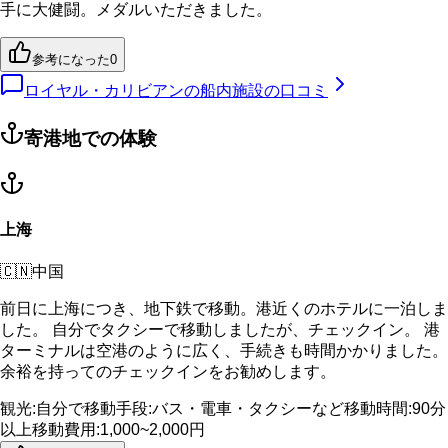
手に大健闘。メダルいただきました。
参考になった
0
ロイヤル・カリビアンの船内施設の口コミ
寄港地での体験
上海
🇨🇳
中国
前日に上海につき、地下鉄で移動。港近くのホテルに一泊しま
した。 自分でタクシーで移動しましたが、チェックイン。 港
ターミナルは空港のように広く、手続きも時間かかりました。
余裕を持ってのチェックインをお勧めします。
観光
:
自分で
移動手段
:
バス・電車・タクシーなど
移動時間
:
90分
以上
移動費用
:
1,000~2,000円