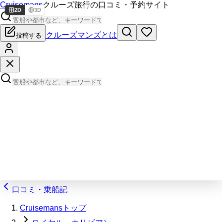
Cruisemans
クルーズ旅行の口コミ・予約サイト
2D
3D
クルーズマンズとは
投稿する
口コミ・乗船記
Cruisemansトップ