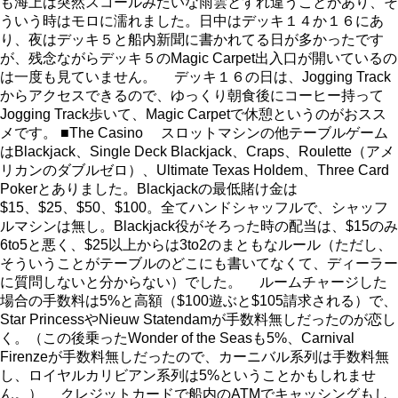
も海上は突然スコールみたいな雨雲とすれ違うことがあり、そ
ういう時はモロに濡れました。日中はデッキ１４か１６にあ
り、夜はデッキ５と船内新聞に書かれてる日が多かったです
が、残念ながらデッキ５のMagic Carpet出入口が開いているの
は一度も見ていません。 デッキ１６の日は、Jogging Track
からアクセスできるので、ゆっくり朝食後にコーヒー持って
Jogging Track歩いて、Magic Carpetで休憩というのがおスス
メです。 ■The Casino スロットマシンの他テーブルゲーム
はBlackjack、Single Deck Blackjack、Craps、Roulette（アメ
リカンのダブルゼロ）、Ultimate Texas Holdem、Three Card
Pokerとありました。Blackjackの最低賭け金は
$15、$25、$50、$100。全てハンドシャッフルで、シャッフ
ルマシンは無し。Blackjack役がそろった時の配当は、$15のみ
6to5と悪く、$25以上からは3to2のまともなルール（ただし、
そういうことがテーブルのどこにも書いてなくて、ディーラー
に質問しないと分からない）でした。 ルームチャージした
場合の手数料は5%と高額（$100遊ぶと$105請求される）で、
Star PrincessやNieuw Statendamが手数料無しだったのが恋し
く。（この後乗ったWonder of the Seasも5%、Carnival
Firenzeが手数料無しだったので、カーニバル系列は手数料無
し、ロイヤルカリビアン系列は5%ということかもしれませ
ん。） クレジットカードで船内のATMでキャッシングもし