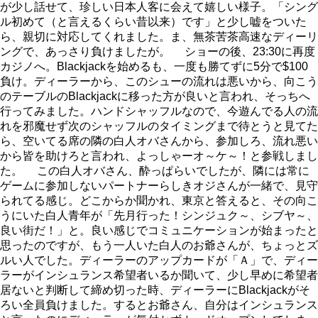
が少し話せて、珍しい日本人客に会えて嬉しい様子。「シング
ル初めて（と言えるくらい昔以来）です」と少し嘘をついた
ら、親切に対応してくれました。ま、無茶苦茶高速なディーリ
ングで、あっさり負けましたが。 ショーの後、23:30に再度
カジノへ。Blackjackを始めるも、一度も勝てずに5分で$100
負け。ディーラーから、このシューの流れは悪いから、向こう
のテーブルのBlackjackに移った方が良いと言われ、そっちへ
行ってみました。ハンドシャッフルなので、今遊んでる人の流
れを邪魔せず次のシャッフルのタイミングまで待とうと見てた
ら、空いてる席の隣の白人オバさんから、参加しろ、流れ悪い
から皆を助けろと言われ、よっしゃーオ～ケ～！と参戦しまし
た。 この白人オバさん、酔っぱらいでしたが、隣には常に
ゲームに参加しないパートナーらしきオジさんが一緒で、見守
られてる感じ。どこからか聞かれ、東京と答えると、その向こ
うにいた白人青年が「先月行った！シンジュク～、シブヤ～、
良い街だ！」と。良い感じでコミュニケーションが始まったと
思ったのですが、もう一人いた白人のお爺さんが、ちょっとズ
ルい人でした。ディーラーのアップカードが「Ａ」で、ディー
ラーがインシュランス希望者いるか聞いて、少し早めに希望者
居ないと判断して締め切った時、ディーラーにBlackjackがそ
ろい全員負けました。するとお爺さん、自分はインシュランス