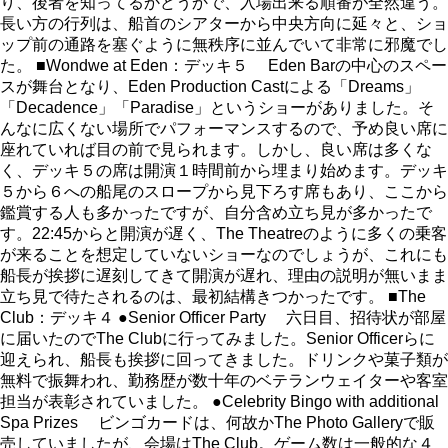
り、後者を知ってるかどうかで、入場出来る順番が全然違う。
長い方の行列は、船首のシアターから中央方向に延々と、ショ
ップ前の通路を塞ぐように無秩序に並んでいて非常に邪魔でし
た。 ■Wondwe at Eden：デッキ５ Eden Barの中心のスペー
スが舞台となり、Eden Production Castによる「Dreams」
「Decadence」「Paradise」というショーがありました。そ
んなに広くない場所でパフォーマンスするので、予め良い席に
座れていれば目の前で見られます。しかし、良い席は多くな
く、デッキ５の席は開演１時間前から埋まり始めます。デッキ
５から６への船尾のスロープから見下ろす席もあり、ここから
鑑賞する人も多かったですが、自分含め立ち見が多かったで
す。22:45からと開演が遅く、The Theatreのように多くの乗客
が来ることを想定していないショーなのでしょうが、これにも
船長が挨拶に遅刻してきて開演が遅れ、理由の説明が無いまま
立ち見で待たされるのは、最初結構きつかったです。 ■The
Club：デッキ４ ●Senior Officer Party 六日目、招待状が部屋
に届いたのでThe Clubに行ってみました。Senior Officerらに
迎えられ、船長も挨拶に回ってきました。ドリンクや菓子類が
無料で振舞われ、勤務歴が数十年のベテランウェイターや客室
担当が表彰されていました。 ●Celebrity Bingo with additional
Spa Prizes ビンゴカードは、何故かThe Photo Galleryで販
売していましたが、会場はThe Club。ゲーム数は一般的な４