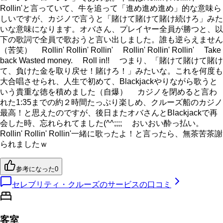
Rollin'と言っていて、牛を追って「進め進め進め」的な意味ら
しいですが、カジノで言うと「賭けて賭けて賭け続けろ」みた
いな意味になります。オバさん、プレイヤー全員が勝つと、以
下の歌詞で全員で歌おうと言い出しました。誰も逆らえません
（苦笑） Rollin' Rollin' Rollin' Rollin' Rollin' Rollin' Take
back Wasted money. Roll in!! つまり、「賭けて賭けて賭け
て、負けた金を取り戻せ！賭けろ！」みたいな。これを何度も
大合唱させられ、人生で初めて、Blackjackやりながら歌うと
いう貴重な徳を積めました（自爆） カジノを閉めると言わ
れた1:35までの約２時間たっぷり楽しめ、クルーズ船のカジノ
最高！と思えたのですが、後日またオバさんとBlackjackで再
会した時、忘れられてました(^^;;;; おいおい酔っ払い。
Rollin' Rollin' Rollin'一緒に歌ったよ！と言ったら、無茶苦茶謝
られましたｗ
参考になった
0
セレブリティ・クルーズのサービスの口コミ
客室