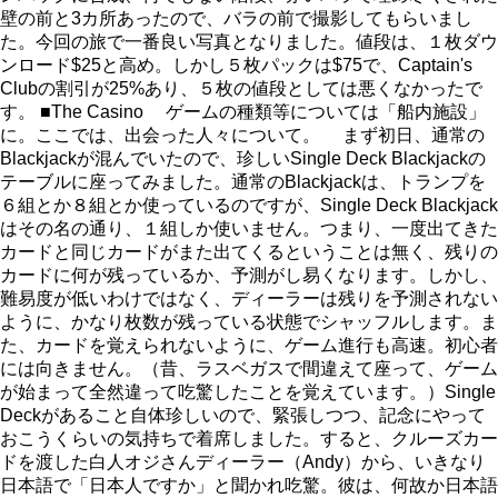
壁の前と3カ所あったので、バラの前で撮影してもらいまし
た。今回の旅で一番良い写真となりました。値段は、１枚ダウ
ンロード$25と高め。しかし５枚パックは$75で、Captain's
Clubの割引が25%あり、５枚の値段としては悪くなかったで
す。 ■The Casino ゲームの種類等については「船内施設」
に。ここでは、出会った人々について。 まず初日、通常の
Blackjackが混んでいたので、珍しいSingle Deck Blackjackの
テーブルに座ってみました。通常のBlackjackは、トランプを
６組とか８組とか使っているのですが、Single Deck Blackjack
はその名の通り、１組しか使いません。つまり、一度出てきた
カードと同じカードがまた出てくるということは無く、残りの
カードに何が残っているか、予測がし易くなります。しかし、
難易度が低いわけではなく、ディーラーは残りを予測されない
ように、かなり枚数が残っている状態でシャッフルします。ま
た、カードを覚えられないように、ゲーム進行も高速。初心者
には向きません。（昔、ラスベガスで間違えて座って、ゲーム
が始まって全然違って吃驚したことを覚えています。）Single
Deckがあること自体珍しいので、緊張しつつ、記念にやって
おこうくらいの気持ちで着席しました。すると、クルーズカー
ドを渡した白人オジさんディーラー（Andy）から、いきなり
日本語で「日本人ですか」と聞かれ吃驚。彼は、何故か日本語