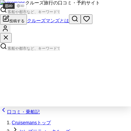
Cruisemans
クルーズ旅行の口コミ・予約サイト
2D
3D
クルーズマンズとは
投稿する
口コミ・乗船記
Cruisemansトップ