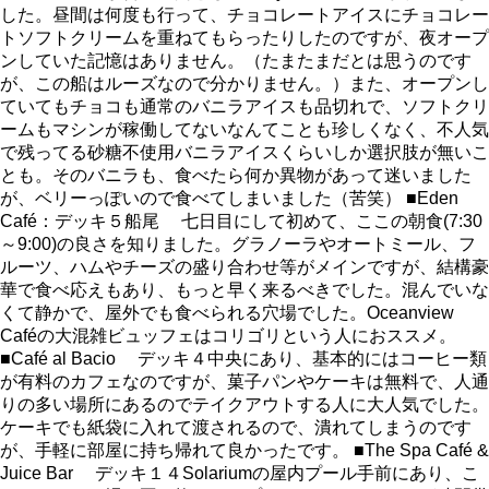
した。昼間は何度も行って、チョコレートアイスにチョコレー
トソフトクリームを重ねてもらったりしたのですが、夜オープ
ンしていた記憶はありません。（たまたまだとは思うのです
が、この船はルーズなので分かりません。）また、オープンし
ていてもチョコも通常のバニラアイスも品切れで、ソフトクリ
ームもマシンが稼働してないなんてことも珍しくなく、不人気
で残ってる砂糖不使用バニラアイスくらいしか選択肢が無いこ
とも。そのバニラも、食べたら何か異物があって迷いました
が、ベリーっぽいので食べてしまいました（苦笑） ■Eden
Café：デッキ５船尾 七日目にして初めて、ここの朝食(7:30
～9:00)の良さを知りました。グラノーラやオートミール、フ
ルーツ、ハムやチーズの盛り合わせ等がメインですが、結構豪
華で食べ応えもあり、もっと早く来るべきでした。混んでいな
くて静かで、屋外でも食べられる穴場でした。Oceanview
Caféの大混雑ビュッフェはコリゴリという人におススメ。
■Café al Bacio デッキ４中央にあり、基本的にはコーヒー類
が有料のカフェなのですが、菓子パンやケーキは無料で、人通
りの多い場所にあるのでテイクアウトする人に大人気でした。
ケーキでも紙袋に入れて渡されるので、潰れてしまうのです
が、手軽に部屋に持ち帰れて良かったです。 ■The Spa Café &
Juice Bar デッキ１４Solariumの屋内プール手前にあり、こ