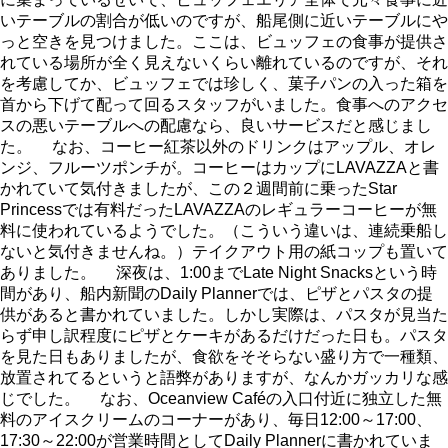
いテーブルの割合が低いのですが、船尾側に近いテーブルにや
っと空きを見つけました。ここは、ビュッフェの食事が提供さ
れている場所が全く見えないくらい離れているのですが、それ
を考慮してか、ビュッフェでは珍しく、菓子パンの入った箱を
首から下げて配って回るスタッフがいました。食事へのアクセ
スの悪いテーブルへの配慮なら、良いサービスだと感じまし
た。 なお、コーヒー紅茶以外のドリンクはアップル、オレ
ンジ、フルーツポンチが。コーヒーはカップにLAVAZZAと書
かれていて気付きましたが、この２週間前に乗ったStar
Princessでは有料だったLAVAZZAのレギュラーコーヒーが無
料に使われているようでした。（こういう違いは、連続乗船し
ないと気付きませんね。）テイクアウト用の紙コップも置いて
ありました。 深夜は、1:00までLate Night Snacksという時
間があり、船内新聞のDaily Plannerでは、ピザとパスタの提
供があると書かれていました。しかし実際は、パスタが見当た
らず申し訳程度にピザとケーキがあるだけだった日も。パスタ
を見た日もありましたが、食欲をそそらない盛り方で一種類、
放置されてるというと語弊がありますが、なんかガッカリな感
じでした。 なお、Oceanview Caféの入口付近に独立した無
料のアイスクリームのコーナーがあり、毎日12:00～17:00、
17:30～22:00が営業時間としてDaily Plannerに書かれていま