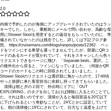
2.0
内側で予約したのが海側にアップグレードされていたのはラッ
キーでした。しかし、乗船前にメールで問い合わせ、高齢な母
用にShower Stoolを用意するとの返信をもらっていたのに、準
備されていなかったのは残念でした。詳しくは下記ブログ参
照。 https://cruisemans.com/blogs/ranpou/posts/12382 ベッ
ドをツインにする希望も通ってませんでしたが、部屋にQRコ
ードのあるカードが置かれていて、それをスキャンしたら色々
リクエストできるページに飛び、「Separate beds」選択。こ
の後外出から戻ると、ツインになっていました。（何故かQR
コードのカードもこの時に回収されてしまいました。）
Shower Stoolのリクエストは選択肢に無かったので、17:40頃
やっと挨拶に来た客室担当に依頼し持ってきてもらいました。
清掃は朝と夕の２回で、外出時にドアに「OUT
EXPLORING」のタグを出しておけば掃除に入るとのことでし
た。それは良いのですが、清掃が入ると毎回室温を20℃以下
に下げられるという奇妙なことが。24℃とかに設定していて
も、朝の清掃後に19℃にされていて、仕方なく温度を上げて