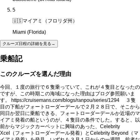
5
🇺🇸
マイアミ（フロリダ州）
Miami (Florida)
クルーズ日程の詳細を見る
→
乗船記
このクルーズを選んだ理由
今回、１度の旅行で６隻乗っていて、これが４隻目となったの
ですが、この時期この海域になった理由はブログ参照願いま
す。 https://cruisemans.com/blogs/ranpou/series/1294 ３隻
目の下船がフォートローダーデールで２月２８日で、そこから
同日か翌日に乗船できる、フォートローダーデールか近場のマ
イアミ発着の船というのが、４隻目の条件でした。すると、以
前からマジックカーペットに興味のあった、Celebrity
Xcel（フォートローダーデール発着）とCelebrity Beyond（マ
イアミ発着）を発見。いずれも３月１日からの一週間。前者な