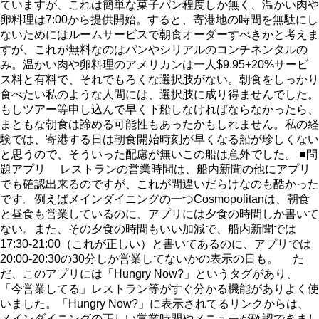
ていますが、これは簡単な菓子パン程度しか無く、温かい肉や
卵料理は7:00から提供開始。すると、寄港地の時間を無駄にし
ないためにはルームサービスで朝食オーダーすべきかと考えま
すが、これが無料なのはパンやシリアルのコンチネンタルの
み。温かい肉や卵料理のアメリカンは一人$9.95+20%サービ
ス料と有料で、それでもろくな選択肢がない。朝食をしっかり
食べたい私のような人間には、選択肢に成り得ませんでした。
もしツアー等申し込んで早く下船しなければならなかったら、
まともな朝食は諦める可能性もあったかもしれません。私の経
験では、寄港する日は朝食開始時刻が早くなる船が珍しくない
と思うので、そういった配慮が無いこの船は意外でした。 ■問
題アプリ レストランの営業時間は、船内新聞の他にアプリ
でも確認出来るのですが、これが間違いだらけなのも酷かった
です。例えばメインダイニングの一つCosmopolitanは、朝食
と昼食も営業しているのに、アプリには夕食の時間しか書いて
ない。また、その夕食の時間もいい加減で、船内新聞では
17:30-21:00（これが正しい）と書いてあるのに、アプリでは
20:00-20:30の30分しか営業してないかの表示の日も。 た
だ、このアプリには「Hungry Now?」というタグがあり、
「今営業してる」レストラン等がすぐ分かる機能がありよく使
いました。「Hungry Now?」に表示されてるリンクからは、
メインダイニングの正しい営業時間やメニューが確認できまし