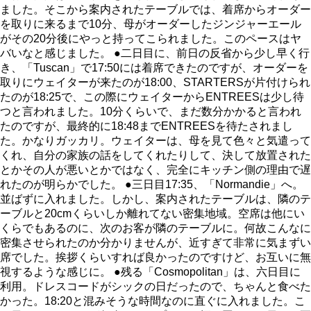
ました。そこから案内されたテーブルでは、着席からオーダー
を取りに来るまで10分、母がオーダーしたジンジャーエール
がその20分後にやっと持ってこられました。このペースはヤ
バいなと感じました。 ●二日目に、前日の反省から少し早く行
き、「Tuscan」で17:50には着席できたのですが、オーダーを
取りにウェイターが来たのが18:00、STARTERSが片付けられ
たのが18:25で、この際にウェイターからENTREESは少し待
つと言われました。10分くらいで、まだ数分かかると言われ
たのですが、最終的に18:48までENTREESを待たされまし
た。かなりガッカリ。ウェイターは、母を見て色々と気遣って
くれ、自分の家族の話をしてくれたりして、決して放置された
とかその人が悪いとかではなく、完全にキッチン側の理由で遅
れたのが明らかでした。 ●三日目17:35、「Normandie」へ。
並ばずに入れました。しかし、案内されたテーブルは、隣のテ
ーブルと20cmくらいしか離れてない密集地域。空席は他にい
くらでもあるのに、次のお客が隣のテーブルに。何故こんなに
密集させられたのか分かりませんが、近すぎて非常に気まずい
席でした。挨拶くらいすれば良かったのですけど、お互いに無
視するような感じに。 ●残る「Cosmopolitan」は、六日目に
利用。ドレスコードがシックの日だったので、ちゃんと食べた
かった。18:20と混みそうな時間なのに直ぐに入れました。こ