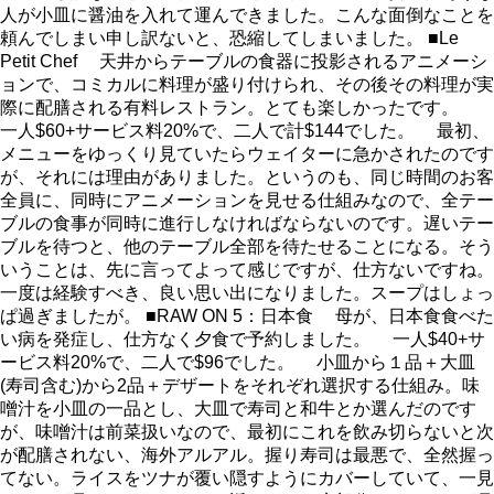
人が小皿に醤油を入れて運んできました。こんな面倒なことを
頼んでしまい申し訳ないと、恐縮してしまいました。 ■Le
Petit Chef 天井からテーブルの食器に投影されるアニメーシ
ョンで、コミカルに料理が盛り付けられ、その後その料理が実
際に配膳される有料レストラン。とても楽しかったです。
一人$60+サービス料20%で、二人で計$144でした。 最初、
メニューをゆっくり見ていたらウェイターに急かされたのです
が、それには理由がありました。というのも、同じ時間のお客
全員に、同時にアニメーションを見せる仕組みなので、全テー
ブルの食事が同時に進行しなければならないのです。遅いテー
ブルを待つと、他のテーブル全部を待たせることになる。そう
いうことは、先に言ってよって感じですが、仕方ないですね。
一度は経験すべき、良い思い出になりました。スープはしょっ
ぱ過ぎましたが。 ■RAW ON 5：日本食 母が、日本食食べた
い病を発症し、仕方なく夕食で予約しました。 一人$40+サ
ービス料20%で、二人で$96でした。 小皿から１品＋大皿
(寿司含む)から2品＋デザートをそれぞれ選択する仕組み。味
噌汁を小皿の一品とし、大皿で寿司と和牛とか選んだのです
が、味噌汁は前菜扱いなので、最初にこれを飲み切らないと次
が配膳されない、海外アルアル。握り寿司は最悪で、全然握っ
てない。ライスをツナが覆い隠すようにカバーしていて、一見