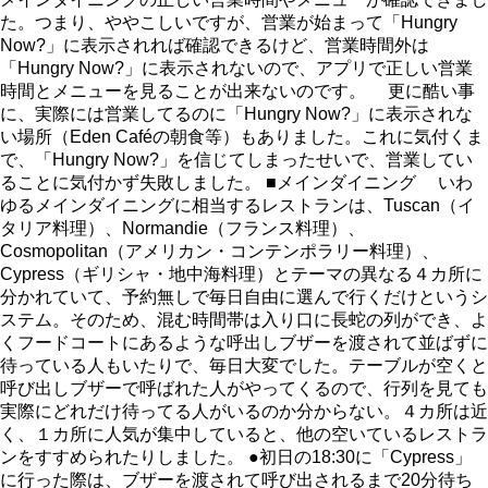
た。つまり、ややこしいですが、営業が始まって「Hungry
Now?」に表示されれば確認できるけど、営業時間外は
「Hungry Now?」に表示されないので、アプリで正しい営業
時間とメニューを見ることが出来ないのです。 更に酷い事
に、実際には営業してるのに「Hungry Now?」に表示されな
い場所（Eden Caféの朝食等）もありました。これに気付くま
で、「Hungry Now?」を信じてしまったせいで、営業してい
ることに気付かず失敗しました。 ■メインダイニング いわ
ゆるメインダイニングに相当するレストランは、Tuscan（イ
タリア料理）、Normandie（フランス料理）、
Cosmopolitan（アメリカン・コンテンポラリー料理）、
Cypress（ギリシャ・地中海料理）とテーマの異なる４カ所に
分かれていて、予約無しで毎日自由に選んで行くだけというシ
ステム。そのため、混む時間帯は入り口に長蛇の列ができ、よ
くフードコートにあるような呼出しブザーを渡されて並ばずに
待っている人もいたりで、毎日大変でした。テーブルが空くと
呼び出しブザーで呼ばれた人がやってくるので、行列を見ても
実際にどれだけ待ってる人がいるのか分からない。４カ所は近
く、１カ所に人気が集中していると、他の空いているレストラ
ンをすすめられたりしました。 ●初日の18:30に「Cypress」
に行った際は、ブザーを渡されて呼び出されるまで20分待ち