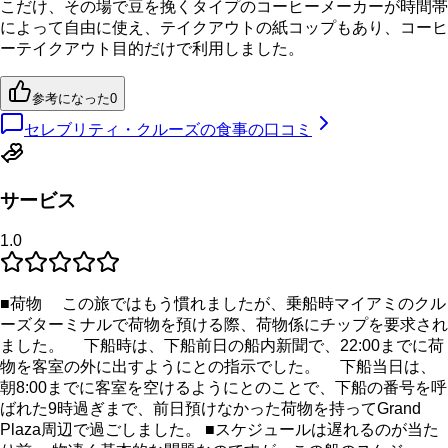
こだけ、その場で豆を挽くタイプのコーヒーメーカーが時間帯
によって自由に使え、テイクアウトの紙コップもあり、コーヒ
ーテイクアウト目的だけで利用しました。
参考になった
0
セレブリティ・クルーズの食事の口コミ
サービス
1.0
■荷物 この旅ではもう慣れましたが、乗船時マイアミのクル
ーズターミナルで荷物を預ける際、荷物係にチップを要求され
ました。 下船時は、下船前日の船内新聞で、22:00までに荷
物を客室の外に出すようにとの指示でした。 下船当日は、
朝8:00までに客室を空けるようにとのことで、下船の番号を呼
ばれた9時過ぎまで、前日預けなかった荷物を持ってGrand
Plaza周辺で過ごしました。 ■スケジュールは遅れるのが当た