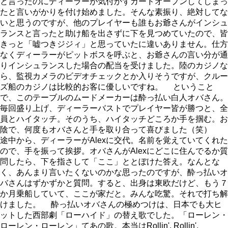
と言ったのにディーラーが気付かずカードオープンしてしまっ
たと言いがかりを付け始めました。そんな素振り、絶対してな
いと思うのですが、他のプレイヤーも誰もお爺さんがインシュ
ランスと言ったと助け船を出さずに下を見つめていたので、皆
きっと「嘘つきジジィ」と思っていたに違いありません。仕方
なくディーラーがピットボスを呼ぶと、お爺さんの言い分が通
りインシュランスした場合の配当を受けました。陸のカジノな
ら、監視カメラのビデオチェックとか入りそうですが、クルー
ズ船のカジノは比較的お客に優しいですね。 ということ
で、このテーブルのムードメーカーは酔っ払い白人オバさん。
毎回盛り上げ、ディーラーバストでプレイヤー皆が勝つと、全
員とハイタッチ。そのうち、ハイタッチどころか手を掴む。お
陰で、何度もオバさんと手を取り合って喜びました（笑）
途中から、ディーラーがAlexに交代。名前を覚えていてくれた
ので、手を振って挨拶。オバさんがAlexにどこに住んでるか質
問したら、下を指さして「ここ」ととぼけた答え。なんとな
く、あんまり言いたくないのかな思ったのですが、酔っ払いオ
バさんはずかずかと質問。すると、出身は東欧だけど、もう７
か月乗船していて、ここが家だと。みんな吃驚。それで打ち解
けました。 酔っ払いオバさんの極めつけは、日本でも大ヒ
ットした西部劇「ローハイド」の替え歌でした。「ローレン・
ローレン・ローレン」てあの歌。本当はRollin', Rollin',