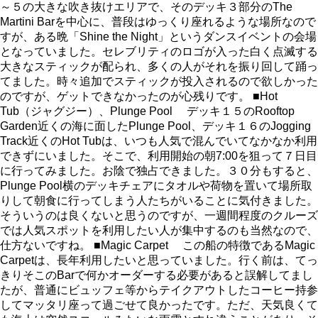
～５の大きな吹き抜けエリアで、そのデッキ３部分のThe
Martini Barを中心に、普段はゆっくり座れるような場所なので
すが、ある晩「Shine the Night」というダンスイベントの会場
となっていました。セレブリティのロゴが入った白く点滅する
大きなスティックが配られ、多くの人がそれを振り回して踊っ
てました。時々追加でスティックが投入されるので欲しかった
のですが、ゲットできなかったのが心残りです。 ■Hot
Tub（ジャグジー）、Plunge Pool デッキ１５のRooftop
Garden近くの海に面したPlunge Pool、デッキ１６のJogging
Track近くのHot Tubは、いつも人気で混んでいてなかなか利用
できずにいました。そこで、利用開始の朝7:00を狙って７日目
に行ってみました。お陰で独占できました。３０分もすると、
Plunge Pool横のデッキチェアにタオルや荷物を置いて場所取
りして朝食に行ってしまう人たちがいることに気付きました。
そういうのは良くないと思うのですが、一週間程度のクルーズ
では人気スポットを利用したい人が集中するのも当然なので、
仕方ないですね。 ■Magic Carpet この船の特徴であるMagic
Carpetは、長年利用したいと思っていました。行く前は、てっ
きりそこのBarで何かオーダーする必要があると誤解してまし
たが、普通にビュッフェ等からテイクアウトしたコーヒー持参
してマッタリ座って過ごせて良かったです。ただ、天気良くて