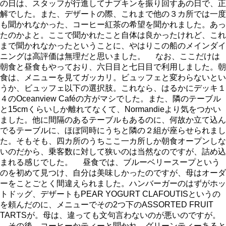
の日は、スタッフが行進してナプキンを振り回すあの日で、正
解でした。また、デザートの際、これまで他の３カ所では一度
も聞かれなかった、コーヒー紅茶の希望を聞かれました。あっ
たのかよと。ここで聞かれたこと自体は良かったけれど、これ
まで聞かれなかったということに、やはりこの船のメインダイ
ニングは高評価は無理だと思いました。 なお、ここだけは
朝食と昼食もやっており、六日目と七日目で利用しました。朝
食は、メニューを見てガッカリ。ビュッフェと変わらないとい
うか、ビュッフェ以下の選択肢。これなら、はるかにデッキ１
４のOceanview Caféの方がマシでした。また、隣のテーブル
と15cmくらいしか離れてなくて、Normandieより気をつかい
ました。他に間隔のあるテーブルもあるのに、何故か立て込ん
でるテーブルに、ほぼ同時にうちと隣の２組が座らせられまし
た。そもそも、四カ所のうちここ一カ所しか朝食オープンしな
いのだから、乗客数に対して狭いのは当然なのですが、詰め込
まれる感じでした。 昼食では、ブルーベリースープという
のを初めて見つけ、自分は美味しかったのですが、母はオーダ
ーをことごとく間違えられました。ハンバーガーのはずがホッ
トドッグ、デザートもPEAR YOGURT CLAFOUTISというの
を頼んだのに、メニューでその2つ下のASSORTED FRUIT
TARTSが。母は、違っても文句言わないのが悪いのですが。
その後、コーヒーかティーと聞かれ、グリーンティーあると