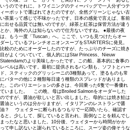
いうのでそれに。トワイニングのティーバッグで一人分ずつテ
ィーポットで運ばれてきたのですが、全然グリーンじゃない古
い茶葉って感じで不味かったです。日本の感覚で言えば、客前
に出せる品質では無いのですが、緑茶と紅茶は保管方法が違う
とか、海外の人は知らないので仕方ないですね。 ●最後の夜
は、もう一度「Tuscan」へ。ここで、いつも見つけたらオー
ダーしているフレンチオニオンスープをSTARTERSに発見。
比較のためにオーダーしたのですが、たっぷりのチーズに焼き
目がよくついていて、個人的にはStar Princess、Nieuw
Statendamのより美味しかったです。この船、基本的に食事の
レベルは高いです。最初に提供されるパン類も、ソフトとハー
ド、スティックのグリッシーニの3種類あって、塗るものも常
にバターの他に２種類毎日違う種類のスプレッドがありまし
た。このバリエーションの多さは、今回乗った6隻で一番優れ
ていました。 この晩、母はBroiled Salmonをオーダーした
のですが、醤油が欲しいと言い出しました。母的には焼き鮭は
醤油というのは分かりますが、イタリアンのレストランで醤
油？ ウェイターに断られるつもりで一応聞いたら、確認す
ると。少しして、探していると言われ、面倒なことを頼んでし
まったなと思いました。10分後、ウェイターから時間がかか
って申し訳ないと謝られているところに、スーツ姿の偉そうな