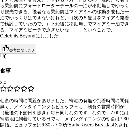
ら乗船前にフォートローダーデールの一泊が移動無しでゆっく
り観光できる。後者なら乗船前はマイアミへの移動を兼ねた一
泊でゆっくりはできないけれど、（次の５隻目をマイアミ発着
で検討していたので、）下船後に移動無しでマイアミ一泊でき
る。マイアミビーチで泳ぎたいな．．．ということで、
Celebrity Beyondにしました。
参考になった
0
食事
2.0
朝食の時間に問題がありました。寄港の有無や到着時間に関係
無く、メインダイニングもビュッフェも、朝食の営業時間が
（最後の下船日を除き）毎日同じなのです。なので、7:00には
寄港地に到着している日でも、メインダイニングの朝食は7:30
開始。ビュッフェは6:30～7:00がEarly Risers Breakfastとされ