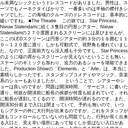
ル未満なシックというドレスコードがありました。男性は、ス
ーツでもノーネクタイばかりで、一番多いのは半袖の襟付きシ
ャツでした。この海域のクルーズのドレスコードは、基本的に
緩いですね。 ■The Theatre この旅では、Star Princess、
Nieuw Statendamに続く３隻目の円形シアター。Nieuw
Statendamの２７０度囲まれるスクリーンには及びませんが、
ここのLEDスクリーンは円形シアターの約３分の１を囲む１１
０～１２０度に渡り、しかも可動式で、視野角も優れていまし
た。なので、正面前方なら没入感も十分ですし、Star Princess
のように端の席からスクリーンが見えないということも無い。
ステージのギミックも加わり、迫力のあるショーを堪能できま
した。Production Showの「Elements」と「Arte」は、本当に
素晴らしかったです。スタンダップコメディやマジック、音楽
系のショーもありましたが。 ということで、シアターやシ
ョーは良いのですが、問題は開演時間。「サービス」に書いた
通り、何故か開演前に船長の挨拶が何度も組まれていて、それ
に船長が遅刻してくるので、開演時間が遅れるのです。また、
開演30分前まで入口は閉まっていて、予約も無いので、いつ
もシアターの外に大行列が出来るのですが、これをスタッフが
誰もコントロールしていないのも問題でした。行列が長く出来
る入口と、見え辛い場所にあって短くしか並ばない入口があ