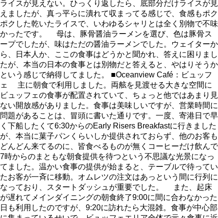
ライスが見えない。ひっくり返したら、底部分だけライスが見
えましたが、真っ平らに潰れて収まってる感じで、食感もポク
ポクした乾いたライスで、いわゆるシャリとは全く別物で不味
かったです。 母は、豚骨醤油ラーメンを選び、色は豚骨ス
ープでしたが、味はただの醤油ラーメンでした。ウェイターか
ら、日本人か、ここの食事はどうかと聞かれ、答えに困りまし
たが、本当の日本の食事とは別物だと答えると、やはりそうか
という感じで納得してました。 ■Oceanview Café：ビュッフ
ェ 主に朝食で利用しました。両舷を見渡せる大きな空間に
ビュッフェの食事が配置されていて、ちょっと他ではあまり見
ない開放感がありました。食事は美味しいですが、営業時間に
問題があることは、冒頭に書いた通りです。一度、寄港日で早
く下船したくて6:30からのEarly Risers Breakfastに行きました
が、本当に菓子パンくらいしか提供されておらず、他のお客も
どんどん来てるのに、皆食べるものが無くコーヒーだけ飲んで
7時からのまともな朝食提供を待つという不思議な光景になっ
てました。温かい食事の提供が始まると、テーブルで待ってい
たお客が一斉に移動。オムレツの注文はあっという間に行列に
なっており、スタートダッシュが重要でした。 また、起床
が遅れてメインダイニングの朝食終了9:00に間に合わなかった
日も利用したのですが、9:20に訪れたら大混雑。食事が中心部
に集まっているせいで、ビュッフェエリア全体で元々食事に近