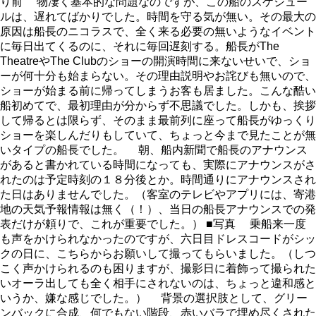
り前 物凄く基本的な問題なのですが、この船のスケジュー
ルは、遅れてばかりでした。時間を守る気が無い。その最大の
原因は船長のニコラスで、全く来る必要の無いようなイベント
に毎日出てくるのに、それに毎回遅刻する。船長がThe
TheatreやThe Clubのショーの開演時間に来ないせいで、ショ
ーが何十分も始まらない。その理由説明やお詫びも無いので、
ショーが始まる前に帰ってしまうお客も居ました。こんな酷い
船初めてで、最初理由が分からず不思議でした。しかも、挨拶
して帰るとは限らず、そのまま最前列に座って船長がゆっくり
ショーを楽しんだりもしていて、ちょっと今まで見たことが無
いタイプの船長でした。 朝、船内新聞で船長のアナウンス
があると書かれている時間になっても、実際にアナウンスがさ
れたのは予定時刻の１８分後とか。時間通りにアナウンスされ
た日はありませんでした。（客室のテレビやアプリには、寄港
地の天気予報情報は無く（！）、当日の船長アナウンスでの発
表だけが頼りで、これが重要でした。） ■写真 乗船来一度
も声をかけられなかったのですが、六日目ドレスコードがシッ
クの日に、こちらからお願いして撮ってもらいました。（しつ
こく声かけられるのも困りますが、撮影日に着飾って撮られた
いオーラ出しても全く相手にされないのは、ちょっと違和感と
いうか、嫌な感じでした。） 背景の選択肢として、グリー
ンバックに合成、何でもない階段、赤いバラで埋め尽くされた