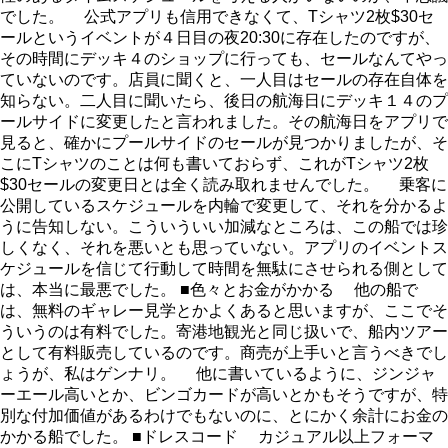
でした。 公式アプリも信用できなくて、Tシャツ2枚$30セ
ールというイベントが４日目の夜20:30に存在したのですが、
その時間にデッキ４のショップに行っても、セールなんてやっ
ていないのです。店員に聞くと、一人目はセールの存在自体を
知らない。二人目に聞いたら、後日の航海日にデッキ１４のプ
ールサイドに変更したと言われました。その航海日をアプリで
見ると、確かにプールサイドのセールが見つかりましたが、そ
こにTシャツのことは何も書いておらず、これがTシャツ2枚
$30セールの変更日とは全く読み取れませんでした。 乗客に
公開しているスケジュールを内輪で変更して、それを分かるよ
うに告知しない。こういういい加減なところは、この船では珍
しくなく、それを悪いとも思っていない。アプリのイベントス
ケジュールを信じて行動して時間を無駄にさせられる側として
は、本当に最悪でした。 ■色々とお金がかかる 他の船で
は、無料のギャレー見学とかよくあると思いますが、ここでそ
ういうのは有料でした。寄港地観光と同じ扱いで、船内ツアー
として有料販売しているのです。商売が上手いと言うべきでし
ょうが、私はゲンナリ。 他に書いているように、ジンジャ
ーエール高いとか、ビンゴカードが高いとかもそうですが、特
別な付加価値があるわけでもないのに、とにかく余計にお金の
かかる船でした。 ■ドレスコード カジュアル以上フォーマ