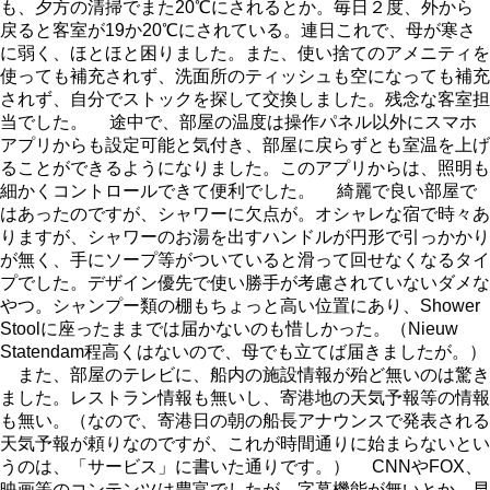
も、夕方の清掃でまた20℃にされるとか。毎日２度、外から
戻ると客室が19か20℃にされている。連日これで、母が寒さ
に弱く、ほとほと困りました。また、使い捨てのアメニティを
使っても補充されず、洗面所のティッシュも空になっても補充
されず、自分でストックを探して交換しました。残念な客室担
当でした。 途中で、部屋の温度は操作パネル以外にスマホ
アプリからも設定可能と気付き、部屋に戻らずとも室温を上げ
ることができるようになりました。このアプリからは、照明も
細かくコントロールできて便利でした。 綺麗で良い部屋で
はあったのですが、シャワーに欠点が。オシャレな宿で時々あ
りますが、シャワーのお湯を出すハンドルが円形で引っかかり
が無く、手にソープ等がついていると滑って回せなくなるタイ
プでした。デザイン優先で使い勝手が考慮されていないダメな
やつ。シャンプー類の棚もちょっと高い位置にあり、Shower
Stoolに座ったままでは届かないのも惜しかった。（Nieuw
Statendam程高くはないので、母でも立てば届きましたが。）
また、部屋のテレビに、船内の施設情報が殆ど無いのは驚き
ました。レストラン情報も無いし、寄港地の天気予報等の情報
も無い。（なので、寄港日の朝の船長アナウンスで発表される
天気予報が頼りなのですが、これが時間通りに始まらないとい
うのは、「サービス」に書いた通りです。） CNNやFOX、
映画等のコンテンツは豊富でしたが、字幕機能が無いとか、早