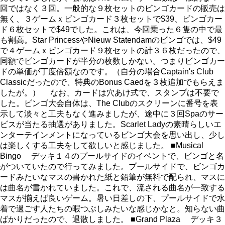
回ではなく３回。一般的な９枚セットのビンゴカードの販売は
無く、３ゲームｘビンゴカード３枚セットで$39、ビンゴカー
ド６枚セットで$49でした。これは、今回乗った６隻の中で最
も割高。Star PrincessやNieuw Statendamのビンゴでは、$49
で４ゲームｘビンゴカード９枚セットの計３６枚だったので、
同額でビンゴカードが半分の枚数しかない。つまりビンゴカー
ドの単価が丁度倍額なのです。（自分の場合Captain's Club
Classicだったので、特典のBonus Caedを３枚追加でもらえま
したが。） なお、カードは穴あけ式で、スタンプは不要で
した。ビンゴ大会自体は、The Clubのスクリーンに番号を表
示して淡々と工夫もなく進みましたが、途中に３回Spaのサー
ビスが当たる抽選がありました。Scarlet Ladyの素晴らしいエ
ンターテインメントになっているビンゴ大会を思い出し、少し
は楽しくする工夫をして欲しいと感じました。 ■Musical
Bingo デッキ１４のプールサイドのイベントで、ビンゴと名
がついていたので行ってみました。プールサイドで、ビンゴカ
ードみたいなマスの書かれた紙と鉛筆が無料で配られ、マスに
は曲名が書かれていました。これで、流される曲名が一致する
マスが揃えば良いゲーム。暑い日差しの下、プールサイドで水
着で過ごす人たちの暇つぶしみたいな感じかなと。知らない曲
ばかりだったので、退散しました。 ■Grand Plaza デッキ３