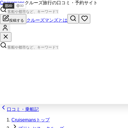
Cruisemans
クルーズ旅行の口コミ・予約サイト
2D
3D
クルーズマンズとは
投稿する
口コミ・乗船記
Cruisemansトップ