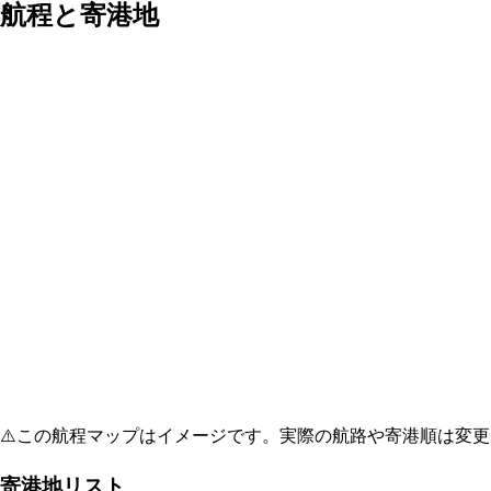
航程と寄港地
⚠️
この航程マップはイメージです。実際の航路や寄港順は変更
寄港地リスト