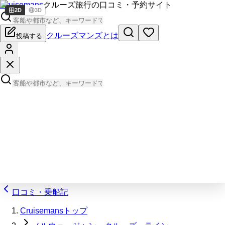
Cruisemans
クルーズ旅行の口コミ・予約サイト
2D
3D
クルーズマンズとは
投稿する
口コミ・乗船記
Cruisemansトップ