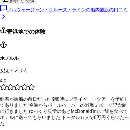
参考になった
0
ノルウェージャン・クルーズ・ラインの船内施設の口コミ
寄港地での体験
ホノルル
🇺🇸
アメリカ
4.0
到着が乗船の前日だった 朝8時にプライベートツアーを予約し
てありました 空港からパールハーバーの戦艦ミズーリ記念館
に行きました ゆっくり見学のあとMcDonald'sでご飯を食べて
ホテルに送ってもらいました トータル５人で8万円くらいだっ
た