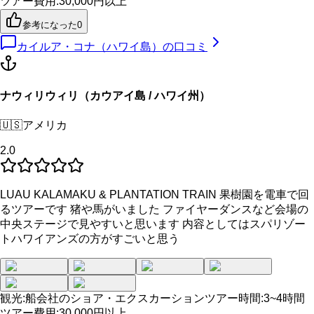
ツアー費用
:
30,000円以上
参考になった
0
カイルア・コナ（ハワイ島）
の口コミ
ナウィリウィリ（カウアイ島 / ハワイ州）
🇺🇸
アメリカ
2.0
LUAU KALAMAKU & PLANTATION TRAIN 果樹園を電車で回
るツアーです 猪や馬がいました ファイヤーダンスなど会場の
中央ステージで見やすいと思います 内容としてはスパリゾー
トハワイアンズの方がすごいと思う
観光
:
船会社のショア・エクスカーション
ツアー時間
:
3~4時間
ツアー費用
:
30,000円以上