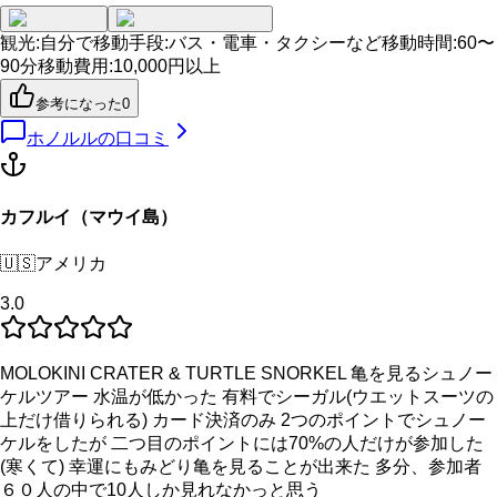
観光
:
自分で
移動手段
:
バス・電車・タクシーなど
移動時間
:
60〜
90分
移動費用
:
10,000円以上
参考になった
0
ホノルル
の口コミ
カフルイ（マウイ島）
🇺🇸
アメリカ
3.0
MOLOKINI CRATER & TURTLE SNORKEL 亀を見るシュノー
ケルツアー 水温が低かった 有料でシーガル(ウエットスーツの
上だけ借りられる) カード決済のみ 2つのポイントでシュノー
ケルをしたが 二つ目のポイントには70%の人だけが参加した
(寒くて) 幸運にもみどり亀を見ることが出来た 多分、参加者
６０人の中で10人しか見れなかっと思う