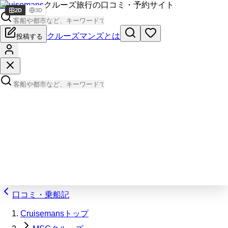
Cruisemans
クルーズ旅行の口コミ・予約サイト
2D
3D
クルーズマンズとは
投稿する
口コミ・乗船記
Cruisemansトップ