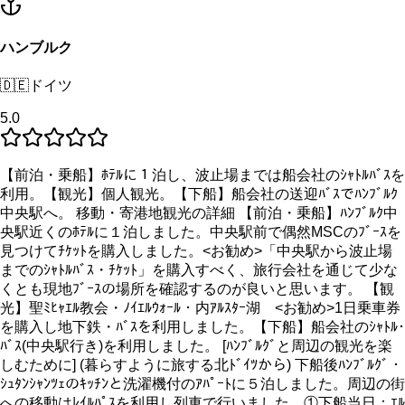
ハンブルク
🇩🇪
ドイツ
5.0
【前泊・乗船】ﾎﾃﾙに１泊し、波止場までは船会社のｼｬﾄﾙﾊﾞｽを
利用。【観光】個人観光。【下船】船会社の送迎ﾊﾞｽでﾊﾝﾌﾞﾙｸ
中央駅へ。 移動・寄港地観光の詳細 【前泊・乗船】ﾊﾝﾌﾞﾙｸ中
央駅近くのﾎﾃﾙに１泊しました。中央駅前で偶然MSCのﾌﾞｰｽを
見つけてﾁｹｯﾄを購入しました。<お勧め>「中央駅から波止場
までのｼｬﾄﾙﾊﾞｽ・ﾁｹｯﾄ」を購入すべく、旅行会社を通じて少な
くとも現地ﾌﾞｰｽの場所を確認するのが良いと思います。 【観
光】聖ﾐﾋｬｴﾙ教会・ﾉｲｴﾙｳｫｰﾙ・内ｱﾙｽﾀｰ湖 <お勧め>1日乗車券
を購入し地下鉄・ﾊﾞｽを利用しました。【下船】船会社のｼｬﾄﾙ･
ﾊﾞｽ(中央駅行き)を利用しました。 [ﾊﾝﾌﾞﾙｸﾞと周辺の観光を楽
しむために] (暮らすように旅する北ﾄﾞｲﾂから) 下船後ﾊﾝﾌﾞﾙｸﾞ・
ｼｭﾀﾝｼｬﾝﾂｪのｷｯﾁﾝと洗濯機付のｱﾊﾟｰﾄに５泊しました。周辺の街
への移動はﾚｲﾙﾊﾟｽを利用し列車で行いました。①下船当日：ｴﾙ