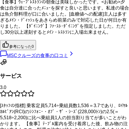
【食事】ｳｪｰﾌﾞﾚｽﾄﾗﾝの朝食は美味しかったです。<お勧め>夕
食は自分達に合ったﾒﾆｭｰを探すと良いと思います。私達の場合
は魚介類料理が口に合いました。[血糖値への配慮]主人は多す
ぎるﾒｲﾝ・ﾃﾞｨｯｼｭをあきらめ前菜のみで対応した日が何日か有
りました。 【ﾀﾞｲﾆﾝｸﾞ】ﾌｧｰｽﾄ･ﾀﾞｲﾆﾝｸﾞを指定しました。ただ
し30分以上遅刻するとﾒｲﾝ・ﾚｽﾄﾗﾝに入場出来ません。
参考になった
0
MSCクルーズの食事の口コミ
サービス
3.0
[ｽﾀｯﾌの指標] 乗客定員5,714÷乗組員数1,536＝3.7であり、ﾛｲﾔﾙ
ｶﾙﾋﾞｱﾝ(RCI)のｼﾝﾌｫﾆｰ・ｵﾌﾞ・ｻﾞ・ｼｰｽﾞ(228,000ﾄﾝ)の2.5(＝
5,518÷2,200)に比べ乗組員1人の担当割り当てが多いことがわ
かります。 【食事】ﾃｰﾌﾞﾙ案内を受け着席した後、飲み物の注