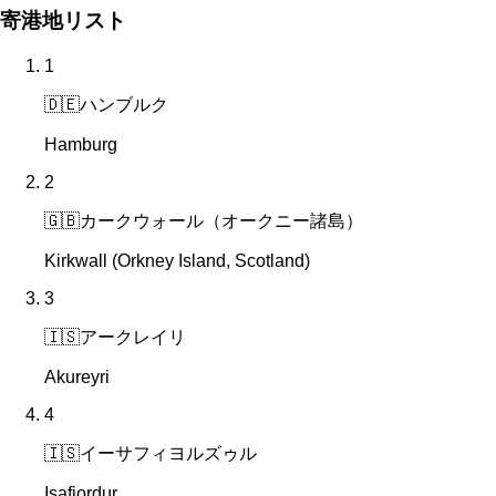
寄港地リスト
1
🇩🇪
ハンブルク
Hamburg
2
🇬🇧
カークウォール（オークニー諸島）
Kirkwall (Orkney Island, Scotland)
3
🇮🇸
アークレイリ
Akureyri
4
🇮🇸
イーサフィヨルズゥル
Isafjordur