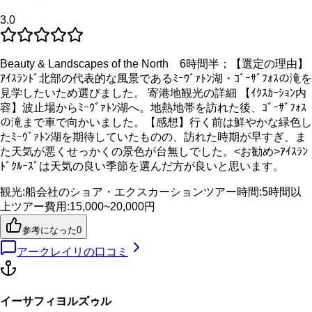
3.0
Beauty & Landscapes of the North 6時間半；【選定の理由】
ｱｲｽﾗﾝﾄﾞ北部の代表的な風景であるﾐｰｳﾞｧﾄﾝ湖・ｺﾞｰｻﾞﾌｫｽの滝を
見学したいため選びました。 寄港地観光の詳細 【ｲｸｽｶｰｼｮﾝ内
容】波止場からﾐｰｳﾞｧﾄﾝ湖へ。地熱地帯を訪れた後、ｺﾞｰｻﾞﾌｫｽ
の滝まで車で向かいました。【感想】行く前は鮮やかな緑色し
たﾐｰｳﾞｧﾄﾝ湖を期待していたものの、訪れた時期が早すぎ、ま
た天気が悪くせっかくの景色が台無しでした。<お勧め>ｱｲｽﾗﾝ
ﾄﾞｸﾙｰｽﾞは天気の良い季節を選んだ方が良いと思います。
観光
:
船会社のショア・エクスカーション
ツアー時間
:
5時間以
上
ツアー費用
:
15,000~20,000円
参考になった
0
アークレイリ
の口コミ
イーサフィヨルズゥル