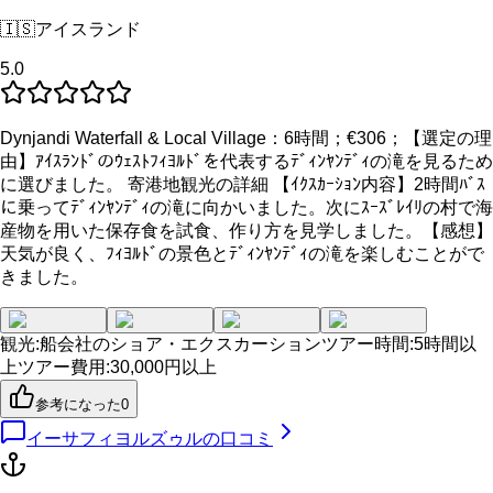
🇮🇸
アイスランド
5.0
Dynjandi Waterfall & Local Village：6時間；€306；【選定の理
由】ｱｲｽﾗﾝﾄﾞのｳｪｽﾄﾌｨﾖﾙﾄﾞを代表するﾃﾞｨﾝﾔﾝﾃﾞｨの滝を見るため
に選びました。 寄港地観光の詳細 【ｲｸｽｶｰｼｮﾝ内容】2時間ﾊﾞｽ
に乗ってﾃﾞｨﾝﾔﾝﾃﾞｨの滝に向かいました。次にｽｰｽﾞﾚｲﾘの村で海
産物を用いた保存食を試食、作り方を見学しました。【感想】
天気が良く、ﾌｨﾖﾙﾄﾞの景色とﾃﾞｨﾝﾔﾝﾃﾞｨの滝を楽しむことがで
きました。
観光
:
船会社のショア・エクスカーション
ツアー時間
:
5時間以
上
ツアー費用
:
30,000円以上
参考になった
0
イーサフィヨルズゥル
の口コミ