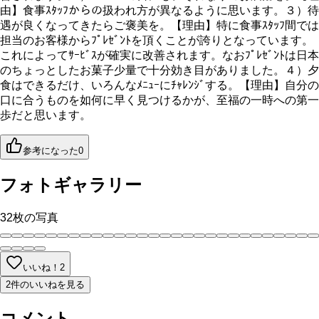
由】食事ｽﾀｯﾌからの扱われ方が異なるように思います。３）待
遇が良くなってきたらご褒美を。【理由】特に食事ｽﾀｯﾌ間では
担当のお客様からﾌﾟﾚｾﾞﾝﾄを頂くことが誇りとなっています。
これによってｻｰﾋﾞｽが確実に改善されます。なおﾌﾟﾚｾﾞﾝﾄは日本
のちょっとしたお菓子少量で十分効き目がありました。４）夕
食はできるだけ、いろんなﾒﾆｭｰにﾁｬﾚﾝｼﾞする。【理由】自分の
口に合うものを如何に早く見つけるかが、至福の一時への第一
歩だと思います。
参考になった
0
フォトギャラリー
32
枚の写真
いいね！
2
2件のいいねを見る
コメント