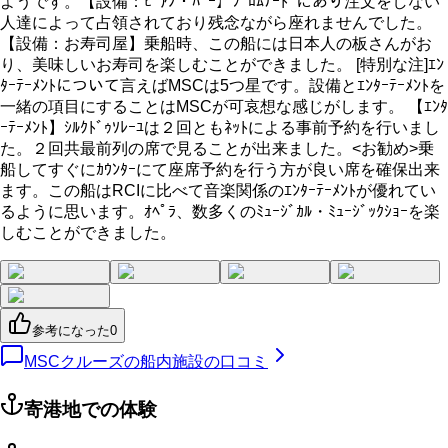
ようです。【設備：ﾋﾟｱﾉ・ﾊﾞｰ】ﾌﾟﾛﾑﾅｰﾄﾞにあり注文をしない
人達によって占領されており残念ながら座れませんでした。
【設備：お寿司屋】乗船時、この船には日本人の板さんがお
り、美味しいお寿司を楽しむことができました。 [特別な注]ｴﾝ
ﾀｰﾃｰﾒﾝﾄについて言えばMSCは5つ星です。設備とｴﾝﾀｰﾃｰﾒﾝﾄを
一緒の項目にすることはMSCが可哀想な感じがします。 【ｴﾝﾀ
ｰﾃｰﾒﾝﾄ】ｼﾙｸﾄﾞｩｿﾚｰﾕは２回ともﾈｯﾄによる事前予約を行いまし
た。２回共最前列の席で見ることが出来ました。<お勧め>乗
船してすぐにｶｳﾝﾀｰにて座席予約を行う方が良い席を確保出来
ます。この船はRCIに比べて音楽関係のｴﾝﾀｰﾃｰﾒﾝﾄが優れてい
るように思います。ｵﾍﾟﾗ、数多くのﾐｭｰｼﾞｶﾙ・ﾐｭｰｼﾞｯｸｼｮｰを楽
しむことができました。
参考になった
0
MSCクルーズの船内施設の口コミ
寄港地での体験