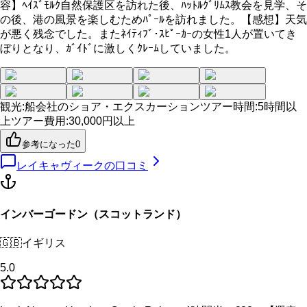
容】ﾍｲｽﾞﾓﾙｸ自然保護区を訪れた後、ﾊｯﾄﾙｸﾞﾘﾑｽ教会を見学、そ
の後、港の風景を楽しむためﾊﾟｰﾙを訪れました。【感想】天気
が悪く残念でした。またﾈｲﾃｨﾌﾞ･ｽﾋﾟｰｶｰの女性1人が置いてき
ぼりとなり、ｶﾞｲﾄﾞに激しくｸﾚｰﾑしていました。
観光
:
船会社のショア・エクスカーション
ツアー時間
:
5時間以
上
ツアー費用
:
30,000円以上
参考になった
0
レイキャヴィーク
の口コミ
インバーゴードン（スコットランド）
🇬🇧
イギリス
5.0