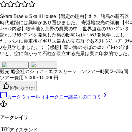
Skara Brae & Skaill House【選定の理由】ｵｰｸﾆｰ諸島の新石器
時代遺跡には興味があり選びました。 寄港地観光の詳細 【ｲｸｽ
ｶｰｼｮﾝ内容】牧草地と荒野の風景の中、世界遺産のｽｶﾗ･ﾌﾞﾚｲを
訪れ、ｽｶﾗ･ﾌﾞﾚｲを発見した男の邸宅ｽｶｲﾙ・ﾊｳｽを見学しまし
た。バスに乗車後イギリス最古の立石群であるｽﾄｰﾝｽﾞ･ｵﾌﾞ･ｽﾃﾈ
ｽを見学しました。；【感想】青い海のそばのｽｶﾗ･ﾌﾞﾚｲの佇ま
いと、空に向かって石柱が直立する光景は実に印象的でした。
観光
:
船会社のショア・エクスカーション
ツアー時間
:
2~3時間
ツアー費用
:
5,000~10,000円
参考になった
0
カークウォール（オークニー諸島）
の口コミ
アークレイリ
🇮🇸
アイスランド