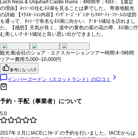
Loch Ness & Urquhart Castle Ruins：4時間半；€83；【選定
の理由】ﾈｯｼｰの住むﾈｽ湖を見ることは夢でした。 寄港地観光
の詳細 【ｲｸｽｶｰｼｮﾝ内容】ｲﾝｳﾞｧｰｺﾞｰﾄﾞﾝからｸﾛﾏｰﾃｨ･ﾌｧｰｽの堤防
を通って、ﾈｯｼｰで有名なﾈｽ湖に向かい、ｱｰｶｰﾄ城址を訪れまし
た。【感想】天気が良く、道中の黄色の菜の花の帯、ﾈｽ湖に佇
む美しいｱｰｶｰﾄ城址と良い思い出ができました。
観光
:
船会社のショア・エクスカーション
ツアー時間
:
4~5時間
ツアー費用
:
5,000~10,000円
参考になった
0
インバーゴードン（スコットランド）
の口コミ
予約・手配（事業者）について
5.0
2017年３月にIACEにｸﾙｰｽﾞの予約を行いました。IACEからは