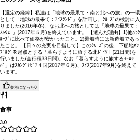
【選定の経緯】私達は「地球の最果て・南と北への旅」の一環
として「地球の最果て：ｱｲｽﾗﾝﾄﾞ」を計画し、ｸﾙｰｽﾞの検討に入
りました(2016年冬)。なお北への旅としては「地球の最果て：
ﾉﾙｳｪｰ」(2017年５月)を終えています。 【選んだ理由】1)他のｸ
ﾙｰｽﾞに比べて価格が安かったこと。2)乗船時には新造船であっ
たこと。 【日々の充実を目指して】このｸﾙｰｽﾞの後、下船地ﾊﾝ
ﾌﾞﾙｸﾞを起点とする「暮らすように旅する北ﾄﾞｲﾂ」(21日間)を
行いました(全行程33日間)。なお「暮らすように旅するﾖｰﾛｯ
ﾊﾟ」はｽｶﾝｼﾞﾅﾋﾞｱ４国(2017年６月)、ｽｲｽ(2017年9月)を終えて
います。
参考になった
0
食事
3.0