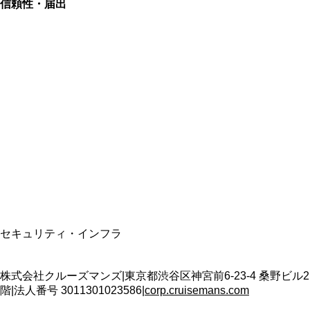
信頼性・届出
総合旅行業務取扱管理者
資格保有
適格請求書発行事業者
T3011301023586
SSL/TLS暗号化通信
セキュリティ・インフラ
株式会社クルーズマンズ
|
東京都渋谷区神宮前6-23-4 桑野ビル2
階
|
法人番号
3011301023586
|
corp.cruisemans.com