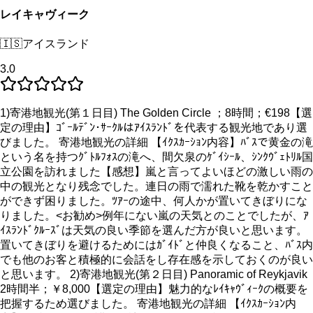
レイキャヴィーク
🇮🇸
アイスランド
3.0
1)寄港地観光(第１日目) The Golden Circle ；8時間；€198【選
定の理由】ｺﾞｰﾙﾃﾞﾝ･ｻｰｸﾙはｱｲｽﾗﾝﾄﾞを代表する観光地であり選
びました。 寄港地観光の詳細 【ｲｸｽｶｰｼｮﾝ内容】ﾊﾞｽで黄金の滝
という名を持つｸﾞﾄﾙﾌｫｽの滝へ、間欠泉のｹﾞｲｼｰﾙ、ｼﾝｸｳﾞｪﾄﾘﾙ国
立公園を訪れました【感想】嵐と言ってよいほどの激しい雨の
中の観光となり残念でした。連日の雨で濡れた靴を乾かすこと
ができず困りました。ﾂｱｰの途中、何人かが置いてきぼりにな
りました。<お勧め>例年にない嵐の天気とのことでしたが、ｱ
ｲｽﾗﾝﾄﾞｸﾙｰｽﾞは天気の良い季節を選んだ方が良いと思います。
置いてきぼりを避けるためにはｶﾞｲﾄﾞと仲良くなること、ﾊﾞｽ内
でも他のお客と積極的に会話をし存在感を示しておくのが良い
と思います。 2)寄港地観光(第２日目) Panoramic of Reykjavik
2時間半；￥8,000【選定の理由】魅力的なﾚｲｷｬｳﾞｨｰｸの概要を
把握するため選びました。 寄港地観光の詳細 【ｲｸｽｶｰｼｮﾝ内