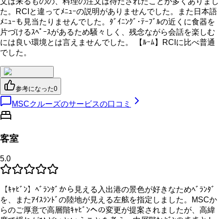
文は来るものの、料理の注文は待たされたことが多くありまし
た。RCIと違ってﾒﾆｭｰの説明がありませんでした。また日本語
ﾒﾆｭｰも見当たりませんでした。ﾀﾞｲﾆﾝｸﾞ･ﾃｰﾌﾞﾙの近くに食器を
片づけるｽﾍﾟｰｽがあるため騒々しく、残念ながら会話を楽しむ
には良い環境とは言えませんでした。 【ﾙｰﾑ】RCIに比べ普通
でした。
参考になった
0
MSCクルーズのサービスの口コミ
客室
5.0
【ｷｬﾋﾞﾝ】ﾍﾞﾗﾝﾀﾞから見える入出港の景色が好きなためﾍﾞﾗﾝﾀﾞ
を、またｱｲｽﾗﾝﾄﾞの陸地が見える左舷を指定しました。MSCか
らのご厚意で高層階ｷｬﾋﾞﾝへの変更が提案されましたが、高緯