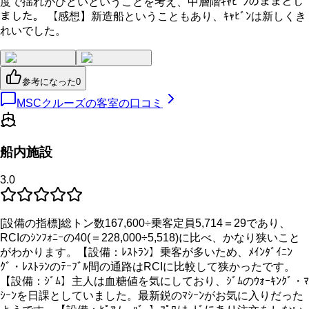
度で揺れがひどいということを考え、中層階ｷｬﾋﾞﾝのままとし
ました。 【感想】新造船ということもあり、ｷｬﾋﾞﾝは新しくき
れいでした。
参考になった
0
MSCクルーズの客室の口コミ
船内施設
3.0
[設備の指標]総トン数167,600÷乗客定員5,714＝29であり、
RCIのｼﾝﾌｫﾆｰの40(＝228,000÷5,518)に比べ、かなり狭いこと
がわかります。【設備：ﾚｽﾄﾗﾝ】乗客が多いため、ﾒｲﾝﾀﾞｲﾆﾝ
ｸﾞ・ﾚｽﾄﾗﾝのﾃｰﾌﾞﾙ間の通路はRCIに比較して狭かったです。
【設備：ｼﾞﾑ】主人は血糖値を気にしており、ｼﾞﾑのｳｫｰｷﾝｸﾞ・ﾏ
ｼｰﾝを日課としていました。最新鋭のﾏｼｰﾝがお気に入りだった