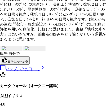
ﾍﾞﾄﾝﾈﾙ、ﾊﾝﾌﾞﾙｸﾞの港湾ｸﾙｰｽﾞ、美術工芸博物館；②第２日：ﾐﾆ
ﾁｭｱ ﾜﾝﾀﾞｰﾗﾝﾄﾞ、歴史博物館、ﾒﾝｹﾍﾞﾙｸ通り；③第３日：ﾌﾞﾚｰﾒﾝ
への日帰り観光；④第４日：ﾘｭｰﾍﾞｯｸとｼｭｳﾞｪﾘｰﾝへの日帰り観
光；⑤第５日：ﾂｪﾚとﾘｭｰﾈﾌﾞﾙｸへの日帰り観光です。(主人から
の注)訪問都市・観光施設とﾚｽﾄﾗﾝはﾄﾘｯﾌﾟｱﾄﾞﾊﾞｲｻﾞｰの口ｺﾐ数と
評価を用いて数値化、比較して選びました。書籍「地球の歩き
方」は良い本ですが、編集者の好みをどう除くかという課題が
あるように思います。
観光
:
自分で
参考になった
0
ハンブルク
の口コミ
カークウォール（オークニー諸島）
🇬🇧
イギリス
4.0