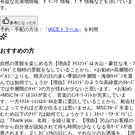
有益な出港地情報、ﾀﾞｲﾆﾝｸﾞ情報、ﾋﾞｻﾞ情報などを頂いていま
す。
参考になった
0
予約・手配の方法：
「
IACEトラベル
」を利用
おすすめの方
自然の景観を楽しめる方【理由】ｱｲｽﾗﾝﾄﾞは火山・豪壮な滝・ﾌ
ｨﾖﾙﾄﾞと独特の景観をなしていることから。<お勧め>高層階の
ﾊﾞﾙｺﾆｰよりも、晴天の日の多い季節の中層階・海側ｷｬﾋﾞﾝを選
んでは如何でしょうか【理由】ｱｲｽﾗﾝﾄﾞのような高緯度のｸﾙｰｽﾞ
では中層階のｷｬﾋﾞﾝの方が揺れが少ないと思います。 <お勧め
>MSCｸﾙｰｽﾞはｺｽﾄが安く、音楽のｴﾝﾀｰﾃ-ﾒﾝﾄが充実していま
す。一方ｲｸｽｶｰｼｮﾝはﾛｰｶﾙ企業に委託していることから、船会社
によってそれほど差が出るとは思いません。MSCｸﾙｰｽﾞを楽し
むため以下のｱｲﾃﾞｱは如何でしょうか？１）ｽﾀｯﾌ・ﾂｱｰｶﾞｲﾄﾞに
は「Thank you、名前」を繰り返す。【理由】沢山のお客様の
中から自分達が認知されて待ち時間が少なくなる等ｻｰﾋﾞｽが改
善されます。２）ｶｼﾞｭｱﾙの日にも、それなりのお洒落を。【理